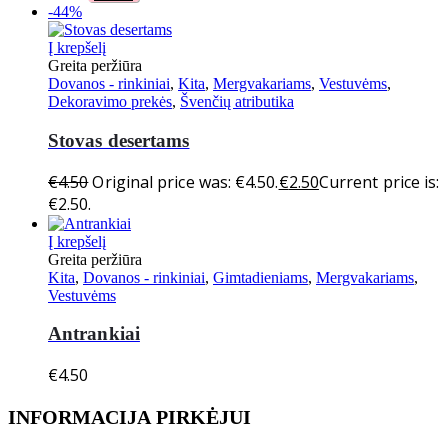
-44%
Į krepšelį
Greita peržiūra
Dovanos - rinkiniai
,
Kita
,
Mergvakariams
,
Vestuvėms
,
Dekoravimo prekės
,
Švenčių atributika
Stovas desertams
€
4.50
Original price was: €4.50.
€
2.50
Current price is:
€2.50.
Į krepšelį
Greita peržiūra
Kita
,
Dovanos - rinkiniai
,
Gimtadieniams
,
Mergvakariams
,
Vestuvėms
Antrankiai
€
4.50
INFORMACIJA PIRKĖJUI