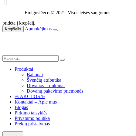
EmigusDeco © 2021. Visos teisės saugomos.
pridėta į krepšelį.
Apmokėjimas
Krepšelis
Produktai
Balionai
Švenčių atributika
Dovanos – rinkiniai
Dovanų pakavimo priemonės
% AKCIJOS %
Kontaktai – Apie mus
Blogas
Pirkimo taisyklės
Privatumo politika
Prekių pristatymas