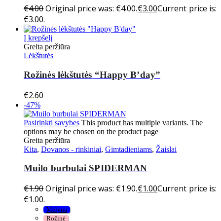
€
4.00
Original price was: €4.00.
€
3.00
Current price is:
€3.00.
Į krepšelį
Greita peržiūra
Lėkštutės
Rožinės lėkštutės “Happy B’day”
€
2.60
-47%
Pasirinkti savybes
This product has multiple variants. The
options may be chosen on the product page
Greita peržiūra
Kita
,
Dovanos - rinkiniai
,
Gimtadieniams
,
Žaislai
Muilo burbulai SPIDERMAN
€
1.90
Original price was: €1.90.
€
1.00
Current price is:
€1.00.
Mėlyna
Rožinė