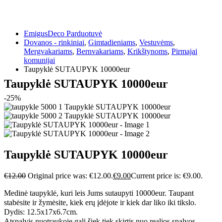
EmigusDeco Parduotuvė
Dovanos - rinkiniai
,
Gimtadieniams
,
Vestuvėms
,
Mergvakariams
,
Bernvakariams
,
Krikštynoms
,
Pirmajai
komunijai
Taupyklė SUTAUPYK 10000eur
Taupyklė SUTAUPYK 10000eur
-25%
Taupyklė SUTAUPYK 10000eur
€
12.00
Original price was: €12.00.
€
9.00
Current price is: €9.00.
Medinė taupyklė, kuri leis Jums sutaupyti 10000eur. Taupant
stabėsite ir žymėsite, kiek erų įdėjote ir kiek dar liko iki tikslo.
Dydis: 12.5x17x6.7cm.
Atspalvis nuotraukoje gali šiek tiek skirtis nuo realios spalvos.