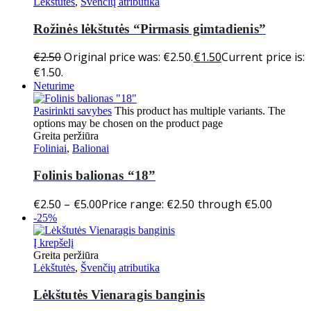
Lėkštutės
,
Švenčių atributika
Rožinės lėkštutės “Pirmasis gimtadienis”
€
2.50
Original price was: €2.50.
€
1.50
Current price is:
€1.50.
Neturime
Pasirinkti savybes
This product has multiple variants. The
options may be chosen on the product page
Greita peržiūra
Foliniai
,
Balionai
Folinis balionas “18”
€
2.50
–
€
5.00
Price range: €2.50 through €5.00
-25%
Į krepšelį
Greita peržiūra
Lėkštutės
,
Švenčių atributika
Lėkštutės Vienaragis banginis