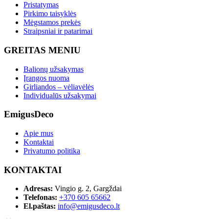
Pristatymas
Pirkimo taisyklės
Mėgstamos prekės
Straipsniai ir patarimai
GREITAS MENIU
Balionų užsakymas
Įrangos nuoma
Girliandos – vėliavėlės
Individualūs užsakymai
EmigusDeco
Apie mus
Kontaktai
Privatumo politika
KONTAKTAI
Adresas:
Vingio g. 2, Gargždai
Telefonas:
+370 605 65662
El.paštas:
info@emigusdeco.lt