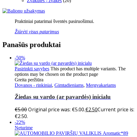
Žvakutės - žvakės
(20)
Praktiniai patarimai šventės pasiruošimui.
Žiūrėti visus patarimus
Panašūs produktai
-50%
Pasirinkti savybes
This product has multiple variants. The
options may be chosen on the product page
Greita peržiūra
Dovanos - rinkiniai
,
Gimtadieniams
,
Mergvakariams
Žiedas su vardo (ar pavardės) inicialu
€
5.00
Original price was: €5.00.
€
2.50
Current price is:
€2.50.
-22%
Neturime