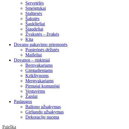
Servetėlės
Smeigtukai
Staltiesės
Šakutės
Šaukšteliai
Šiaudeliai
Žvakutės – žvakės
Kita
Dovanų pakavimo priemonės
Popierinės dėžutės
Maišeliai
Dovanos – rinkiniai
Bernvakariams
Gimtadieniams
Krikštynoms
Mergvakariams
Pirmajai komunijai
Vestuvėms
Žaislai
Paslaugos
Balionų užsakymas
Girliandų užsakymas
Dekoracijų nuoma
Paieška