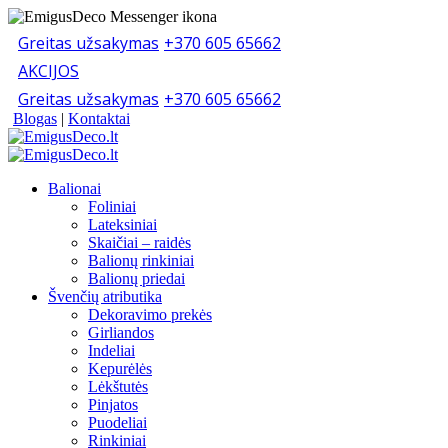
Greitas užsakymas
+370 605 65662
AKCIJOS
Greitas užsakymas
+370 605 65662
Blogas
|
Kontaktai
Balionai
Foliniai
Lateksiniai
Skaičiai – raidės
Balionų rinkiniai
Balionų priedai
Švenčių atributika
Dekoravimo prekės
Girliandos
Indeliai
Kepurėlės
Lėkštutės
Pinjatos
Puodeliai
Rinkiniai