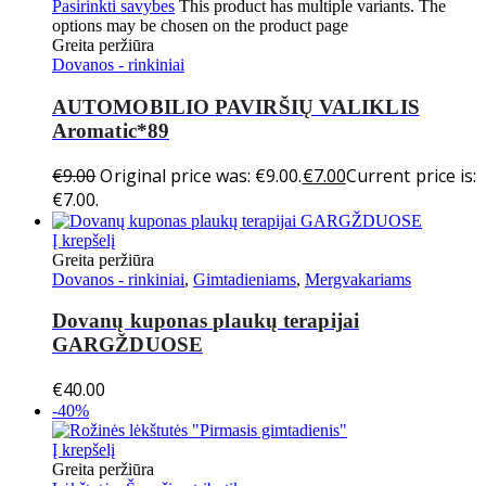
Pasirinkti savybes
This product has multiple variants. The
options may be chosen on the product page
Greita peržiūra
Dovanos - rinkiniai
AUTOMOBILIO PAVIRŠIŲ VALIKLIS
Aromatic*89
€
9.00
Original price was: €9.00.
€
7.00
Current price is:
€7.00.
Į krepšelį
Greita peržiūra
Dovanos - rinkiniai
,
Gimtadieniams
,
Mergvakariams
Dovanų kuponas plaukų terapijai
GARGŽDUOSE
€
40.00
-40%
Į krepšelį
Greita peržiūra