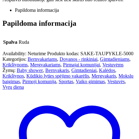
Papildoma informacija
Papildoma informacija
Spalva
Ruda
Availability:
Neturime
Produkto kodas:
SAKE-TAUPYKLE-5000
Kategorijos:
Bernvakariams
,
Dovanos - rinkiniai
,
Gimtadieniams
,
Krikštynoms
,
Mergvakariams
,
Pirmajai komunijai
,
Vestuvėms
Žymų:
Baby shower
,
Bernvakaris
,
Gimtadieniai
,
Kalėdos
,
Krikštynos
,
Kūdikio lyties spėjimo vakarėlis
,
Mergvakaris
,
Mokslų
baigimas
,
Pirmoji komunija
,
Sportas
,
Vaiko gimimas
,
Vestuvės
,
Vyrų diena