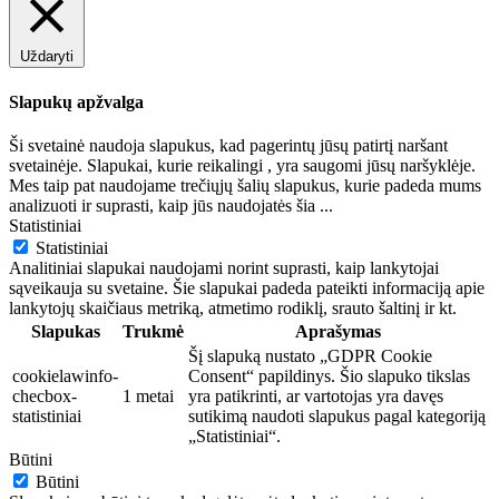
Uždaryti
Slapukų apžvalga
Ši svetainė naudoja slapukus, kad pagerintų jūsų patirtį naršant
svetainėje. Slapukai, kurie reikalingi , yra saugomi jūsų naršyklėje.
Mes taip pat naudojame trečiųjų šalių slapukus, kurie padeda mums
analizuoti ir suprasti, kaip jūs naudojatės šia
...
Statistiniai
Statistiniai
Analitiniai slapukai naudojami norint suprasti, kaip lankytojai
sąveikauja su svetaine. Šie slapukai padeda pateikti informaciją apie
lankytojų skaičiaus metriką, atmetimo rodiklį, srauto šaltinį ir kt.
Slapukas
Trukmė
Aprašymas
Šį slapuką nustato „GDPR Cookie
cookielawinfo-
Consent“ papildinys. Šio slapuko tikslas
checbox-
1 metai
yra patikrinti, ar vartotojas yra davęs
statistiniai
sutikimą naudoti slapukus pagal kategoriją
„Statistiniai“.
Būtini
Būtini