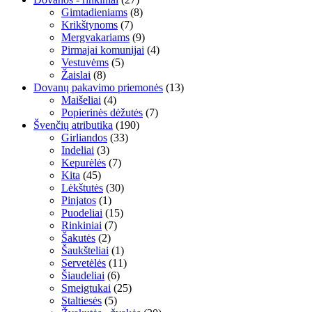
Gimtadieniams
(8)
Krikštynoms
(7)
Mergvakariams
(9)
Pirmajai komunijai
(4)
Vestuvėms
(5)
Žaislai
(8)
Dovanų pakavimo priemonės
(13)
Maišeliai
(4)
Popierinės dėžutės
(7)
Švenčių atributika
(190)
Girliandos
(33)
Indeliai
(3)
Kepurėlės
(7)
Kita
(45)
Lėkštutės
(30)
Pinjatos
(1)
Puodeliai
(15)
Rinkiniai
(7)
Šakutės
(2)
Šaukšteliai
(1)
Servetėlės
(11)
Šiaudeliai
(6)
Smeigtukai
(25)
Staltiesės
(5)