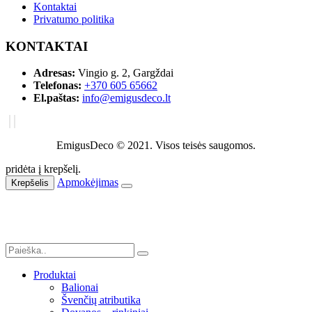
Kontaktai
Privatumo politika
KONTAKTAI
Adresas:
Vingio g. 2, Gargždai
Telefonas:
+370 605 65662
El.paštas:
info@emigusdeco.lt
EmigusDeco © 2021. Visos teisės saugomos.
pridėta į krepšelį.
Apmokėjimas
Krepšelis
Produktai
Balionai
Švenčių atributika