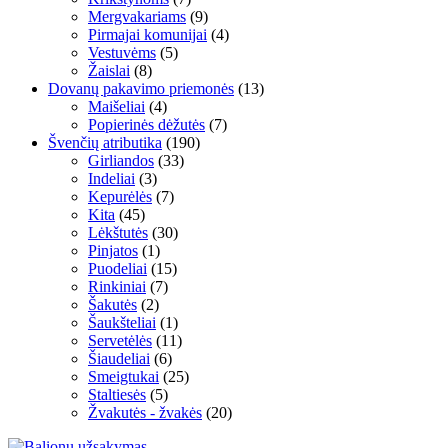
Mergvakariams
(9)
Pirmajai komunijai
(4)
Vestuvėms
(5)
Žaislai
(8)
Dovanų pakavimo priemonės
(13)
Maišeliai
(4)
Popierinės dėžutės
(7)
Švenčių atributika
(190)
Girliandos
(33)
Indeliai
(3)
Kepurėlės
(7)
Kita
(45)
Lėkštutės
(30)
Pinjatos
(1)
Puodeliai
(15)
Rinkiniai
(7)
Šakutės
(2)
Šaukšteliai
(1)
Servetėlės
(11)
Šiaudeliai
(6)
Smeigtukai
(25)
Staltiesės
(5)
Žvakutės - žvakės
(20)