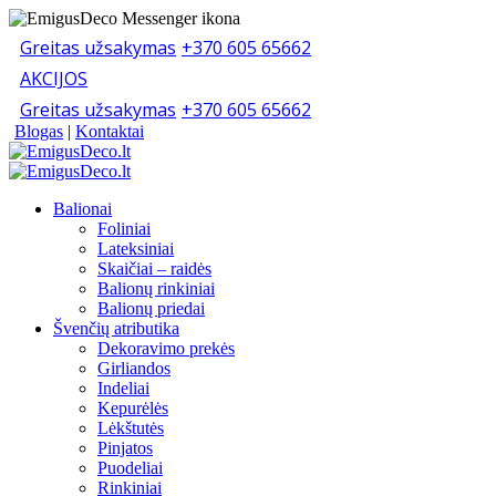
Greitas užsakymas
+370 605 65662
AKCIJOS
Greitas užsakymas
+370 605 65662
Blogas
|
Kontaktai
Balionai
Foliniai
Lateksiniai
Skaičiai – raidės
Balionų rinkiniai
Balionų priedai
Švenčių atributika
Dekoravimo prekės
Girliandos
Indeliai
Kepurėlės
Lėkštutės
Pinjatos
Puodeliai
Rinkiniai