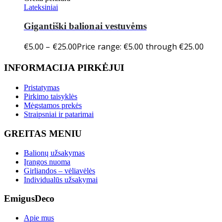
Lateksiniai
Gigantiški balionai vestuvėms
€
5.00
–
€
25.00
Price range: €5.00 through €25.00
INFORMACIJA PIRKĖJUI
Pristatymas
Pirkimo taisyklės
Mėgstamos prekės
Straipsniai ir patarimai
GREITAS MENIU
Balionų užsakymas
Įrangos nuoma
Girliandos – vėliavėlės
Individualūs užsakymai
EmigusDeco
Apie mus