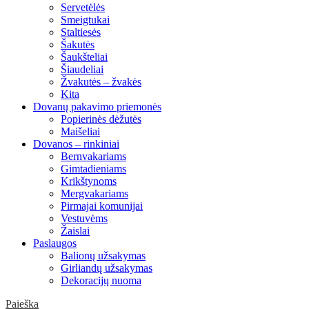
Servetėlės
Smeigtukai
Staltiesės
Šakutės
Šaukšteliai
Šiaudeliai
Žvakutės – žvakės
Kita
Dovanų pakavimo priemonės
Popierinės dėžutės
Maišeliai
Dovanos – rinkiniai
Bernvakariams
Gimtadieniams
Krikštynoms
Mergvakariams
Pirmajai komunijai
Vestuvėms
Žaislai
Paslaugos
Balionų užsakymas
Girliandų užsakymas
Dekoracijų nuoma
Paieška