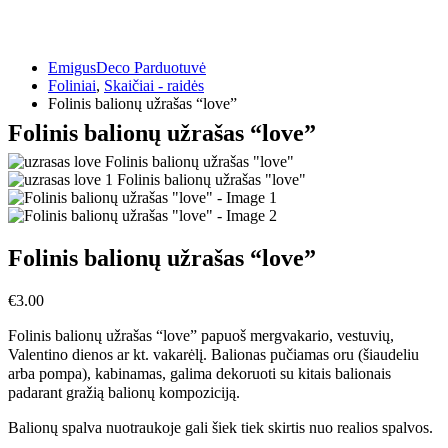
EmigusDeco Parduotuvė
Foliniai
,
Skaičiai - raidės
Folinis balionų užrašas “love”
Folinis balionų užrašas “love”
Folinis balionų užrašas “love”
€
3.00
Folinis balionų užrašas “love” papuoš mergvakario, vestuvių,
Valentino dienos ar kt. vakarėlį. Balionas pučiamas oru (šiaudeliu
arba pompa), kabinamas, galima dekoruoti su kitais balionais
padarant gražią balionų kompoziciją.
Balionų spalva nuotraukoje gali šiek tiek skirtis nuo realios spalvos.