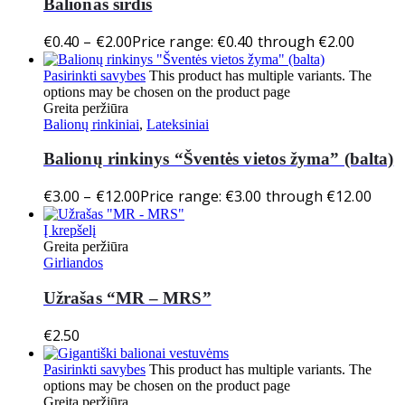
Balionas širdis
€
0.40
–
€
2.00
Price range: €0.40 through €2.00
Pasirinkti savybes
This product has multiple variants. The
options may be chosen on the product page
Greita peržiūra
Balionų rinkiniai
,
Lateksiniai
Balionų rinkinys “Šventės vietos žyma” (balta)
€
3.00
–
€
12.00
Price range: €3.00 through €12.00
Į krepšelį
Greita peržiūra
Girliandos
Užrašas “MR – MRS”
€
2.50
Pasirinkti savybes
This product has multiple variants. The
options may be chosen on the product page
Greita peržiūra