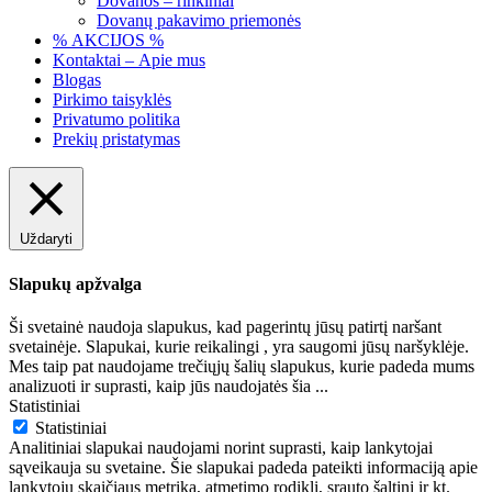
Dovanos – rinkiniai
Dovanų pakavimo priemonės
% AKCIJOS %
Kontaktai – Apie mus
Blogas
Pirkimo taisyklės
Privatumo politika
Prekių pristatymas
Uždaryti
Slapukų apžvalga
Ši svetainė naudoja slapukus, kad pagerintų jūsų patirtį naršant
svetainėje. Slapukai, kurie reikalingi , yra saugomi jūsų naršyklėje.
Mes taip pat naudojame trečiųjų šalių slapukus, kurie padeda mums
analizuoti ir suprasti, kaip jūs naudojatės šia
...
Statistiniai
Statistiniai
Analitiniai slapukai naudojami norint suprasti, kaip lankytojai
sąveikauja su svetaine. Šie slapukai padeda pateikti informaciją apie
lankytojų skaičiaus metriką, atmetimo rodiklį, srauto šaltinį ir kt.