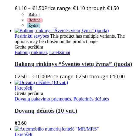
€
1.10
–
€
1.50
Price range: €1.10 through €1.50
Balta
Rožinė
Žydra
Pasirinkti savybes
This product has multiple variants. The
options may be chosen on the product page
Greita peržiūra
Balionų rinkiniai
,
Lateksiniai
Balionų rinkinys “Šventės vietų žyma” (juoda)
€
2.50
–
€
10.00
Price range: €2.50 through €10.00
Į krepšelį
Greita peržiūra
Dovanų pakavimo priemonės
,
Popierinės dėžutės
Dovanų dėžutės (10 vnt.)
€
3.60
Į krepšelį