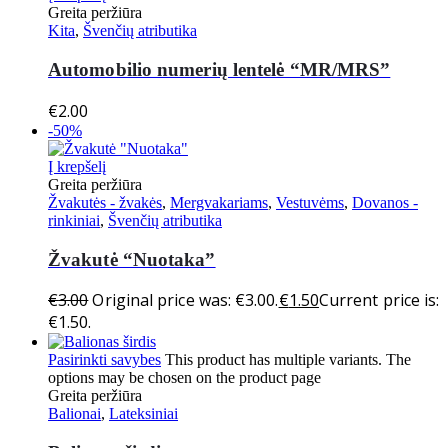
Greita peržiūra
Kita
,
Švenčių atributika
Automobilio numerių lentelė “MR/MRS”
€
2.00
-50%
Į krepšelį
Greita peržiūra
Žvakutės - žvakės
,
Mergvakariams
,
Vestuvėms
,
Dovanos -
rinkiniai
,
Švenčių atributika
Žvakutė “Nuotaka”
€
3.00
Original price was: €3.00.
€
1.50
Current price is:
€1.50.
Pasirinkti savybes
This product has multiple variants. The
options may be chosen on the product page
Greita peržiūra
Balionai
,
Lateksiniai