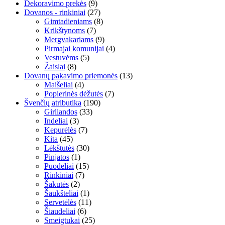
Dekoravimo prekės
(9)
Dovanos - rinkiniai
(27)
Gimtadieniams
(8)
Krikštynoms
(7)
Mergvakariams
(9)
Pirmajai komunijai
(4)
Vestuvėms
(5)
Žaislai
(8)
Dovanų pakavimo priemonės
(13)
Maišeliai
(4)
Popierinės dėžutės
(7)
Švenčių atributika
(190)
Girliandos
(33)
Indeliai
(3)
Kepurėlės
(7)
Kita
(45)
Lėkštutės
(30)
Pinjatos
(1)
Puodeliai
(15)
Rinkiniai
(7)
Šakutės
(2)
Šaukšteliai
(1)
Servetėlės
(11)
Šiaudeliai
(6)
Smeigtukai
(25)