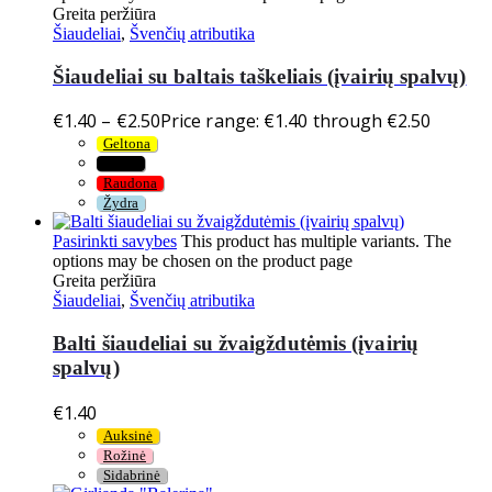
Greita peržiūra
Šiaudeliai
,
Švenčių atributika
Šiaudeliai su baltais taškeliais (įvairių spalvų)
€
1.40
–
€
2.50
Price range: €1.40 through €2.50
Geltona
Juoda
Raudona
Žydra
Pasirinkti savybes
This product has multiple variants. The
options may be chosen on the product page
Greita peržiūra
Šiaudeliai
,
Švenčių atributika
Balti šiaudeliai su žvaigždutėmis (įvairių
spalvų)
€
1.40
Auksinė
Rožinė
Sidabrinė