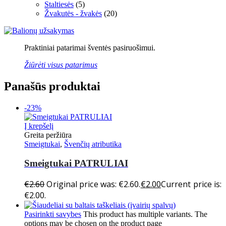
Staltiesės
(5)
Žvakutės - žvakės
(20)
Praktiniai patarimai šventės pasiruošimui.
Žiūrėti visus patarimus
Panašūs produktai
-23%
Į krepšelį
Greita peržiūra
Smeigtukai
,
Švenčių atributika
Smeigtukai PATRULIAI
€
2.60
Original price was: €2.60.
€
2.00
Current price is:
€2.00.
Pasirinkti savybes
This product has multiple variants. The
options may be chosen on the product page