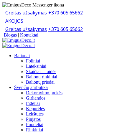
Greitas užsakymas
+370 605 65662
AKCIJOS
Greitas užsakymas
+370 605 65662
Blogas
|
Kontaktai
Balionai
Foliniai
Lateksiniai
Skaičiai – raidės
Balionų rinkiniai
Balionų priedai
Švenčių atributika
Dekoravimo prekės
Girliandos
Indeliai
Kepurėlės
Lėkštutės
Pinjatos
Puodeliai
Rinkiniai