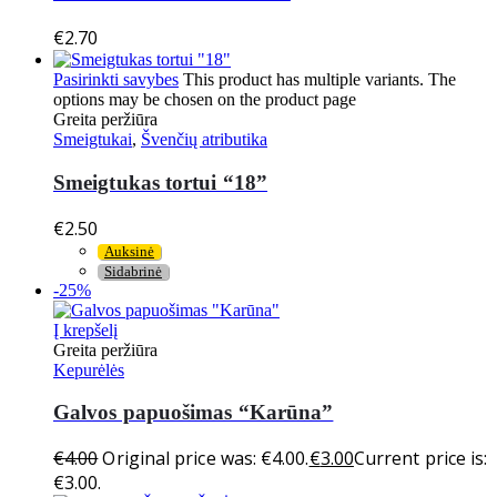
€
2.70
Pasirinkti savybes
This product has multiple variants. The
options may be chosen on the product page
Greita peržiūra
Smeigtukai
,
Švenčių atributika
Smeigtukas tortui “18”
€
2.50
Auksinė
Sidabrinė
-25%
Į krepšelį
Greita peržiūra
Kepurėlės
Galvos papuošimas “Karūna”
€
4.00
Original price was: €4.00.
€
3.00
Current price is:
€3.00.