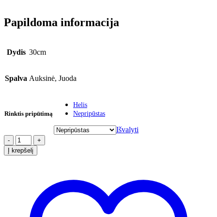
Papildoma informacija
Dydis
30cm
Spalva
Auksinė, Juoda
Helis
Rinktis pripūtimą
Nepripūstas
Išvalyti
-
+
Į krepšelį