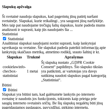
Slapukų apžvalga
Ši svetainė naudoja slapukus, kad pagerintų jūsų patirtį naršant
svetainėje. Slapukai, kurie reikalingi , yra saugomi jūsų naršyklėje.
Mes taip pat naudojame trečiųjų šalių slapukus, kurie padeda mums
analizuoti ir suprasti, kaip jūs naudojatės šia
...
Statistiniai
Statistiniai
Analitiniai slapukai naudojami norint suprasti, kaip lankytojai
sąveikauja su svetaine. Šie slapukai padeda pateikti informaciją apie
lankytojų skaičiaus metriką, atmetimo rodiklį, srauto šaltinį ir kt.
Slapukas
Trukmė
Aprašymas
Šį slapuką nustato „GDPR Cookie
cookielawinfo-
Consent“ papildinys. Šio slapuko tikslas
checbox-
1 metai
yra patikrinti, ar vartotojas yra davęs
statistiniai
sutikimą naudoti slapukus pagal kategoriją
„Statistiniai“.
Būtini
Būtini
Slapukai yra būtini tam, kad galėtumėte lankytis po interneto
svetainę ir naudotis jos funkcijomis, tokiomis kaip prieiga prie
saugių interneto svetainės sričių. Be šių slapukų negalėtų būti jūsų
pageidaujamos paslaugos, pavyzdžiui, pirkimo internetu.