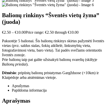
Balionų rinkinys “Šventės vietų žyma”
(juoda)
€
2.50
–
€
10.00
Price range: €2.50 through €10.00
Pakuotėje 5 balionai. Šis balionų rinkinys skirtas pažymėti šventės
vietas (pvz. saldus stalas, šokių aikštelė, linksmybių vieta,
fotografavimosi vieta, baro vieta). Tai padės svečiams orientuotis
šventės zonoje.
Prie balionų taip pat galite užsisakyti balionų svarelių (skiltyje
Balionų priedai
).
Dėmėsio
: pripūstų balionų pristatymas Gargžduose (+10km) ir
Klaipėdoje arba atsiėmimas vietoje.
Aprašymas
Papildoma informacija
Aprašymas