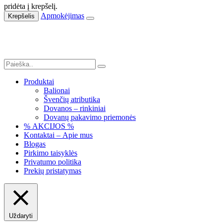
pridėta į krepšelį.
Apmokėjimas
Krepšelis
Produktai
Balionai
Švenčių atributika
Dovanos – rinkiniai
Dovanų pakavimo priemonės
% AKCIJOS %
Kontaktai – Apie mus
Blogas
Pirkimo taisyklės
Privatumo politika
Prekių pristatymas
Uždaryti