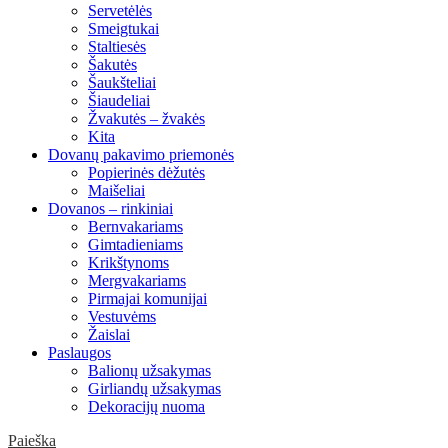
Servetėlės
Smeigtukai
Staltiesės
Šakutės
Šaukšteliai
Šiaudeliai
Žvakutės – žvakės
Kita
Dovanų pakavimo priemonės
Popierinės dėžutės
Maišeliai
Dovanos – rinkiniai
Bernvakariams
Gimtadieniams
Krikštynoms
Mergvakariams
Pirmajai komunijai
Vestuvėms
Žaislai
Paslaugos
Balionų užsakymas
Girliandų užsakymas
Dekoracijų nuoma
Paieška