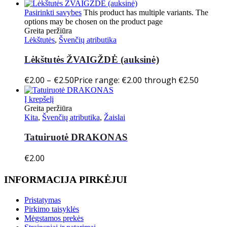
Pasirinkti savybes
This product has multiple variants. The
options may be chosen on the product page
Greita peržiūra
Lėkštutės
,
Švenčių atributika
Lėkštutės ŽVAIGŽDĖ (auksinė)
€
2.00
–
€
2.50
Price range: €2.00 through €2.50
Į krepšelį
Greita peržiūra
Kita
,
Švenčių atributika
,
Žaislai
Tatuiruotė DRAKONAS
€
2.00
INFORMACIJA PIRKĖJUI
Pristatymas
Pirkimo taisyklės
Mėgstamos prekės