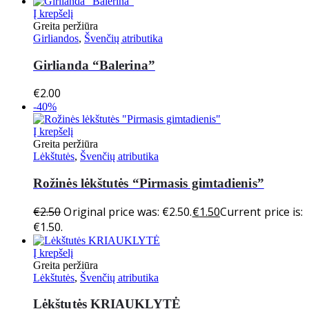
Į krepšelį
Greita peržiūra
Girliandos
,
Švenčių atributika
Girlianda “Balerina”
€
2.00
-40%
Į krepšelį
Greita peržiūra
Lėkštutės
,
Švenčių atributika
Rožinės lėkštutės “Pirmasis gimtadienis”
€
2.50
Original price was: €2.50.
€
1.50
Current price is:
€1.50.
Į krepšelį
Greita peržiūra
Lėkštutės
,
Švenčių atributika
Lėkštutės KRIAUKLYTĖ