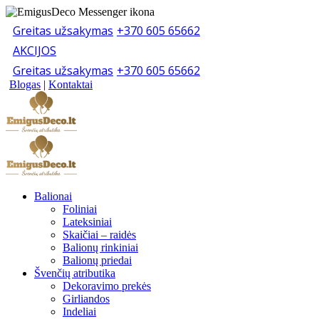
Greitas užsakymas
+370 605 65662
AKCIJOS
Greitas užsakymas
+370 605 65662
Blogas
|
Kontaktai
Balionai
Foliniai
Lateksiniai
Skaičiai – raidės
Balionų rinkiniai
Balionų priedai
Švenčių atributika
Dekoravimo prekės
Girliandos
Indeliai