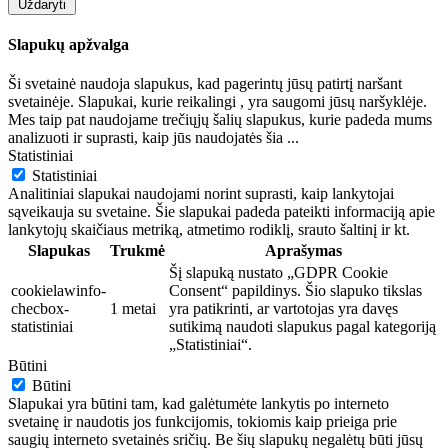
Uždaryti
Slapukų apžvalga
Ši svetainė naudoja slapukus, kad pagerintų jūsų patirtį naršant
svetainėje. Slapukai, kurie reikalingi , yra saugomi jūsų naršyklėje.
Mes taip pat naudojame trečiųjų šalių slapukus, kurie padeda mums
analizuoti ir suprasti, kaip jūs naudojatės šia
...
Statistiniai
Statistiniai
Analitiniai slapukai naudojami norint suprasti, kaip lankytojai
sąveikauja su svetaine. Šie slapukai padeda pateikti informaciją apie
lankytojų skaičiaus metriką, atmetimo rodiklį, srauto šaltinį ir kt.
Slapukas
Trukmė
Aprašymas
Šį slapuką nustato „GDPR Cookie
cookielawinfo-
Consent“ papildinys. Šio slapuko tikslas
checbox-
1 metai
yra patikrinti, ar vartotojas yra davęs
statistiniai
sutikimą naudoti slapukus pagal kategoriją
„Statistiniai“.
Būtini
Būtini
Slapukai yra būtini tam, kad galėtumėte lankytis po interneto
svetainę ir naudotis jos funkcijomis, tokiomis kaip prieiga prie
saugių interneto svetainės sričių. Be šių slapukų negalėtų būti jūsų