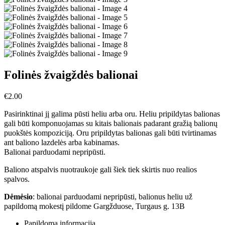
Folinės žvaigždės balionai
€
2.00
Pasirinktinai jį galima pūsti heliu arba oru. Heliu pripildytas balionas
gali būti komponuojamas su kitais balionais padarant gražią balionų
puokštės kompoziciją. Oru pripildytas balionas gali būti tvirtinamas
ant baliono lazdelės arba kabinamas.
Balionai parduodami nepripūsti.
Baliono atspalvis nuotraukoje gali šiek tiek skirtis nuo realios
spalvos.
Dėmėsio
: balionai parduodami nepripūsti, balionus heliu už
papildomą mokestį pildome Gargžduose, Turgaus g. 13B
Papildoma informacija