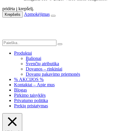
pridėta į krepšelį.
Apmokėjimas
Krepšelis
Produktai
Balionai
Švenčių atributika
Dovanos – rinkiniai
Dovanų pakavimo priemonės
% AKCIJOS %
Kontaktai – Apie mus
Blogas
Pirkimo taisyklės
Privatumo politika
Prekių pristatymas