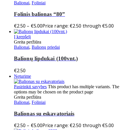
Balionai
,
Foliniai
Folinis balionas “80”
€
2.50
–
€
5.00
Price range: €2.50 through €5.00
Į krepšelį
Greita peržiūra
Balionai
,
Balionų priedai
Balionų lipdukai (100vnt.)
€
2.50
Neturime
Pasirinkti savybes
This product has multiple variants. The
options may be chosen on the product page
Greita peržiūra
Balionai
,
Foliniai
Balionas su eskavatoriais
€
2.50
–
€
5.00
Price range: €2.50 through €5.00