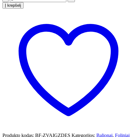
Į krepšelį
Produkto kodas:
BF-ZVAIGZDES
Kategorijos:
Balionai
,
Foliniai