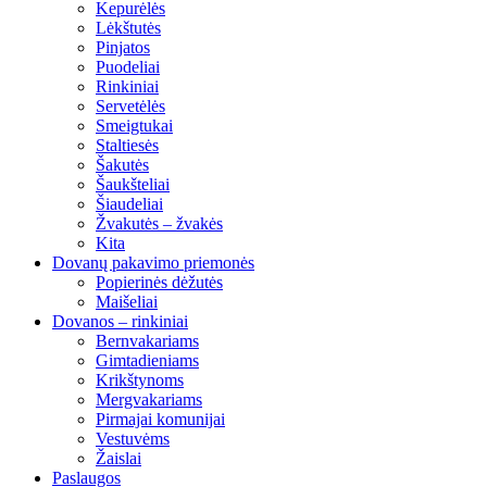
Kepurėlės
Lėkštutės
Pinjatos
Puodeliai
Rinkiniai
Servetėlės
Smeigtukai
Staltiesės
Šakutės
Šaukšteliai
Šiaudeliai
Žvakutės – žvakės
Kita
Dovanų pakavimo priemonės
Popierinės dėžutės
Maišeliai
Dovanos – rinkiniai
Bernvakariams
Gimtadieniams
Krikštynoms
Mergvakariams
Pirmajai komunijai
Vestuvėms
Žaislai
Paslaugos