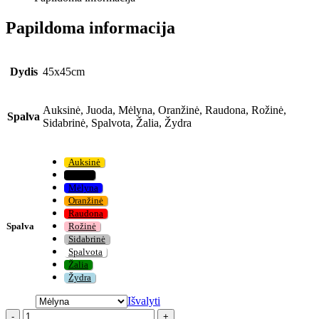
Papildoma informacija
Dydis
45x45cm
Auksinė, Juoda, Mėlyna, Oranžinė, Raudona, Rožinė,
Spalva
Sidabrinė, Spalvota, Žalia, Žydra
Auksinė
Juoda
Mėlyna
Oranžinė
Raudona
Spalva
Rožinė
Sidabrinė
Spalvota
Žalia
Žydra
Išvalyti
-
+