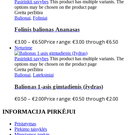
Pasirinkti savybes
This product has multiple variants. The
options may be chosen on the product page
Greita peržiūra
Balionai
,
Foliniai
Folinis balionas Ananasas
€
3.00
–
€
6.50
Price range: €3.00 through €6.50
Neturime
Pasirinkti savybes
This product has multiple variants. The
options may be chosen on the product page
Greita peržiūra
Balionai
,
Lateksiniai
Balionas 1-asis gimtadienis (žydras)
€
0.50
–
€
2.00
Price range: €0.50 through €2.00
INFORMACIJA PIRKĖJUI
Pristatymas
Pirkimo taisyklės
Mėgstamos prekės