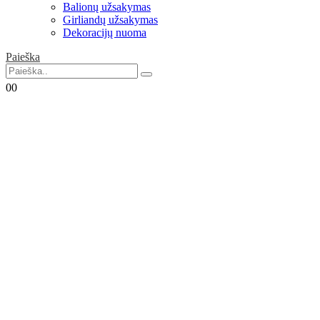
Balionų užsakymas
Girliandų užsakymas
Dekoracijų nuoma
Paieška
0
0