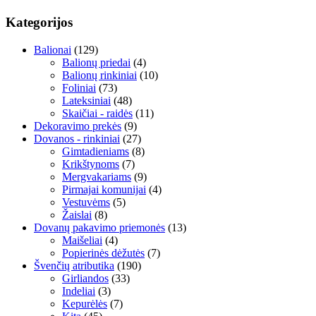
Kategorijos
Balionai
(129)
Balionų priedai
(4)
Balionų rinkiniai
(10)
Foliniai
(73)
Lateksiniai
(48)
Skaičiai - raidės
(11)
Dekoravimo prekės
(9)
Dovanos - rinkiniai
(27)
Gimtadieniams
(8)
Krikštynoms
(7)
Mergvakariams
(9)
Pirmajai komunijai
(4)
Vestuvėms
(5)
Žaislai
(8)
Dovanų pakavimo priemonės
(13)
Maišeliai
(4)
Popierinės dėžutės
(7)
Švenčių atributika
(190)
Girliandos
(33)
Indeliai
(3)
Kepurėlės
(7)