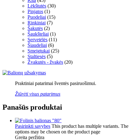
Kita
(45)
Lėkštutės
(30)
Pinjatos
(1)
Puodeliai
(15)
Rinkiniai
(7)
Šakutės
(2)
Šaukšteliai
(1)
Servetėlės
(11)
Šiaudeliai
(6)
Smeigtukai
(25)
Staltiesės
(5)
Žvakutės - žvakės
(20)
Praktiniai patarimai šventės pasiruošimui.
Žiūrėti visus patarimus
Panašūs produktai
Pasirinkti savybes
This product has multiple variants. The
options may be chosen on the product page
Greita peržiūra