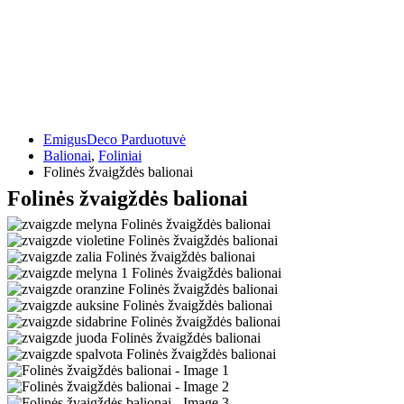
EmigusDeco Parduotuvė
Balionai
,
Foliniai
Folinės žvaigždės balionai
Folinės žvaigždės balionai