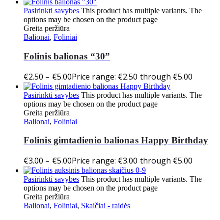
Pasirinkti savybes
This product has multiple variants. The
options may be chosen on the product page
Greita peržiūra
Balionai
,
Foliniai
Folinis balionas “30”
€
2.50
–
€
5.00
Price range: €2.50 through €5.00
Pasirinkti savybes
This product has multiple variants. The
options may be chosen on the product page
Greita peržiūra
Balionai
,
Foliniai
Folinis gimtadienio balionas Happy Birthday
€
3.00
–
€
5.00
Price range: €3.00 through €5.00
Pasirinkti savybes
This product has multiple variants. The
options may be chosen on the product page
Greita peržiūra
Balionai
,
Foliniai
,
Skaičiai - raidės