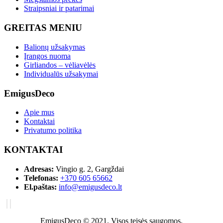
Straipsniai ir patarimai
GREITAS MENIU
Balionų užsakymas
Įrangos nuoma
Girliandos – vėliavėlės
Individualūs užsakymai
EmigusDeco
Apie mus
Kontaktai
Privatumo politika
KONTAKTAI
Adresas:
Vingio g. 2, Gargždai
Telefonas:
+370 605 65662
El.paštas:
info@emigusdeco.lt
EmigusDeco © 2021. Visos teisės saugomos.