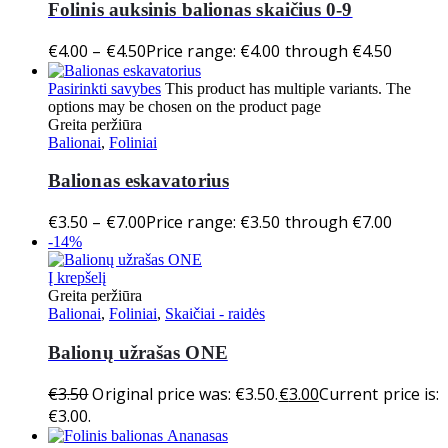
Folinis auksinis balionas skaičius 0-9
€
4.00
–
€
4.50
Price range: €4.00 through €4.50
Pasirinkti savybes
This product has multiple variants. The
options may be chosen on the product page
Greita peržiūra
Balionai
,
Foliniai
Balionas eskavatorius
€
3.50
–
€
7.00
Price range: €3.50 through €7.00
-14%
Į krepšelį
Greita peržiūra
Balionai
,
Foliniai
,
Skaičiai - raidės
Balionų užrašas ONE
€
3.50
Original price was: €3.50.
€
3.00
Current price is:
€3.00.