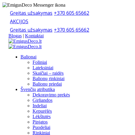
Greitas užsakymas
+370 605 65662
AKCIJOS
Greitas užsakymas
+370 605 65662
Blogas
|
Kontaktai
Balionai
Foliniai
Lateksiniai
Skaičiai – raidės
Balionų rinkiniai
Balionų priedai
Švenčių atributika
Dekoravimo prekės
Girliandos
Indeliai
Kepurėlės
Lėkštutės
Pinjatos
Puodeliai
Rinkiniai