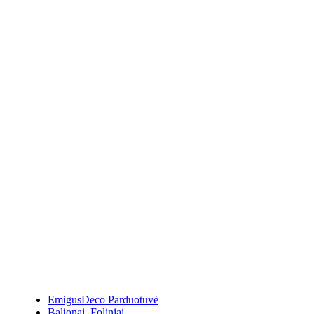
EmigusDeco Parduotuvė
Balionai
,
Foliniai