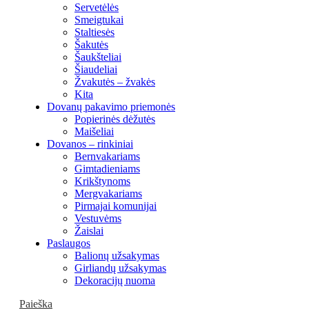
Servetėlės
Smeigtukai
Staltiesės
Šakutės
Šaukšteliai
Šiaudeliai
Žvakutės – žvakės
Kita
Dovanų pakavimo priemonės
Popierinės dėžutės
Maišeliai
Dovanos – rinkiniai
Bernvakariams
Gimtadieniams
Krikštynoms
Mergvakariams
Pirmajai komunijai
Vestuvėms
Žaislai
Paslaugos
Balionų užsakymas
Girliandų užsakymas
Dekoracijų nuoma
Paieška