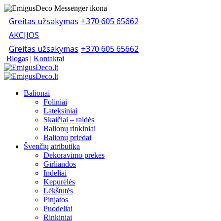
Greitas užsakymas
+370 605 65662
AKCIJOS
Greitas užsakymas
+370 605 65662
Blogas
|
Kontaktai
Balionai
Foliniai
Lateksiniai
Skaičiai – raidės
Balionų rinkiniai
Balionų priedai
Švenčių atributika
Dekoravimo prekės
Girliandos
Indeliai
Kepurėlės
Lėkštutės
Pinjatos
Puodeliai
Rinkiniai