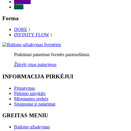
Violetinė
Žalia
Forma
DORE
1
INFINITY FLOW
1
Praktiniai patarimai šventės pasiruošimui.
Žiūrėti visus patarimus
INFORMACIJA PIRKĖJUI
Pristatymas
Pirkimo taisyklės
Mėgstamos prekės
Straipsniai ir patarimai
GREITAS MENIU
Balionų užsakymas