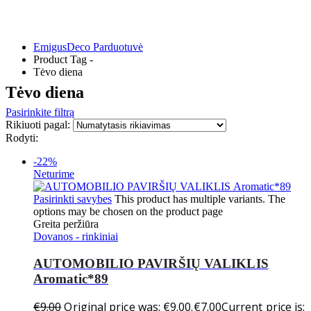
EmigusDeco Parduotuvė
Product Tag -
Tėvo diena
Tėvo diena
Pasirinkite filtrą
Rikiuoti pagal:
Rodyti:
-22%
Neturime
Pasirinkti savybes
This product has multiple variants. The
options may be chosen on the product page
Greita peržiūra
Dovanos - rinkiniai
AUTOMOBILIO PAVIRŠIŲ VALIKLIS
Aromatic*89
€
9.00
Original price was: €9.00.
€
7.00
Current price is: