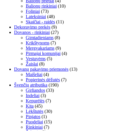
Balionų priedai
(4)
Balionų rinkiniai
(10)
Foliniai
(73)
Lateksiniai
(48)
Skaičiai - raidės
(11)
Dekoravimo prekės
(9)
Dovanos - rinkiniai
(27)
Gimtadieniams
(8)
Krikštynoms
(7)
Mergvakariams
(9)
Pirmajai komunijai
(4)
Vestuvėms
(5)
Žaislai
(8)
Dovanų pakavimo priemonės
(13)
Maišeliai
(4)
Popierinės dėžutės
(7)
Švenčių atributika
(190)
Girliandos
(33)
Indeliai
(3)
Kepurėlės
(7)
Kita
(45)
Lėkštutės
(30)
Pinjatos
(1)
Puodeliai
(15)
Rinkiniai
(7)