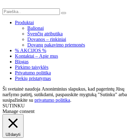
Produktai
Balionai
Švenčių atributika
Dovanos – rinkiniai
Dovanų pakavimo priemonės
% AKCIJOS %
Kontaktai – Apie mus
Blogas
Pirkimo taisyklės
Privatumo politika
Prekių pristatymas
Ši svetainė naudoja Anoniminius slapukus, kad pagerintų Jūsų
naršymo patirtį, sutikdami, paspauskite mygtuką "Sutinku" arba
susipažinkite su
privatumo politika
.
SUTINKU
Manage consent
Uždaryti