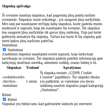
Slapukų apžvalga
Ši svetainė naudoja slapukus, kad pagerintų jūsų patirtį naršant
svetainėje. Slapukai, kurie reikalingi , yra saugomi jūsų naršyklėje.
Mes taip pat naudojame trečiųjų šalių slapukus, kurie padeda mums
analizuoti ir suprasti, kaip jūs naudojatės šia svetaine. Šie slapukai
bus saugomi jūsų naršyklėje tik gavus jūsų sutikimą. Taip pat turite
galimybę atsisakyti šių slapukų. Tačiau kai kurie iš šių slapukų gali
turėti įtakos jūsų naršymo patirčiai.
Statistiniai
Statistiniai
Analitiniai slapukai naudojami norint suprasti, kaip lankytojai
sąveikauja su svetaine. Šie slapukai padeda pateikti informaciją apie
lankytojų skaičiaus metriką, atmetimo rodiklį, srauto šaltinį ir kt.
Slapukas
Trukmė
Aprašymas
Šį slapuką nustato „GDPR Cookie
cookielawinfo-
Consent“ papildinys. Šio slapuko tikslas
checbox-
1 metai
yra patikrinti, ar vartotojas yra davęs
statistiniai
sutikimą naudoti slapukus pagal kategoriją
„Statistiniai“.
Būtini
Būtini
Slapukai yra būtini tam, kad galėtumėte lankytis po interneto