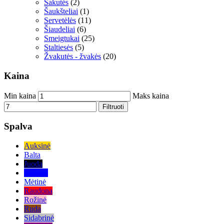
Šakutės
(2)
Šaukšteliai
(1)
Servetėlės
(11)
Šiaudeliai
(6)
Smeigtukai
(25)
Staltiesės
(5)
Žvakutės - žvakės
(20)
Kaina
Min kaina
Maks kaina
Filtruoti
Spalva
Auksinė
Balta
Juoda
Mėlyna
Mėtinė
Raudona
Rožinė
Ruda
Sidabrinė