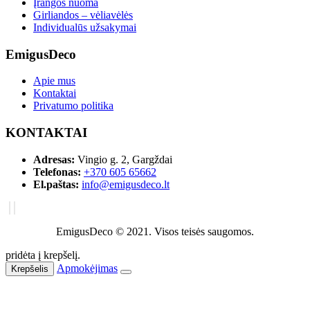
Įrangos nuoma
Girliandos – vėliavėlės
Individualūs užsakymai
EmigusDeco
Apie mus
Kontaktai
Privatumo politika
KONTAKTAI
Adresas:
Vingio g. 2, Gargždai
Telefonas:
+370 605 65662
El.paštas:
info@emigusdeco.lt
EmigusDeco © 2021. Visos teisės saugomos.
pridėta į krepšelį.
Apmokėjimas
Krepšelis