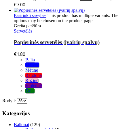
€7.00.
Pasirinkti savybes
This product has multiple variants. The
options may be chosen on the product page
Greita peržiūra
Servetėlės
Popierinės servetėlės (įvairių spalvų)
€
1.80
Balta
Mėlyna
Mėtinė
Raudona
Rožinė
Violetinė
Žalia
Rodyti:
Kategorijos
Balionai
(129)