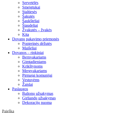
Servetėlės
Smeigtukai
Staltiesės
Šakutės
Šaukšteliai
Šiaudeliai
Žvakutės – žvakės
Kita
Dovanų pakavimo priemonės
Popierinės dėžutės
Maišeliai
Dovanos – rinkiniai
Bernvakariams
Gimtadieniams
Krikštynoms
Mergvakariams
Pirmajai komunijai
Vestuvėms
Žaislai
Paslaugos
Balionų užsakymas
Girliandų užsakymas
Dekoracijų nuoma
Paieška