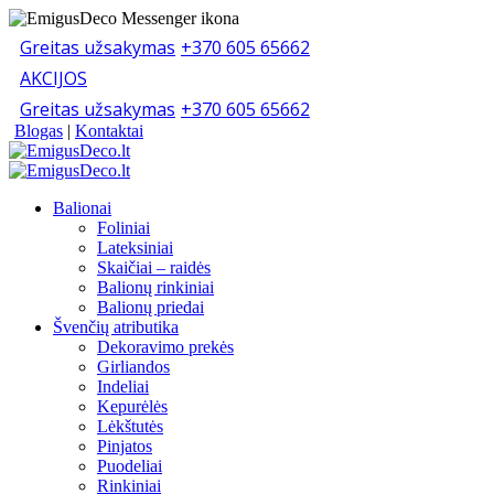
Greitas užsakymas
+370 605 65662
AKCIJOS
Greitas užsakymas
+370 605 65662
Blogas
|
Kontaktai
Balionai
Foliniai
Lateksiniai
Skaičiai – raidės
Balionų rinkiniai
Balionų priedai
Švenčių atributika
Dekoravimo prekės
Girliandos
Indeliai
Kepurėlės
Lėkštutės
Pinjatos
Puodeliai
Rinkiniai