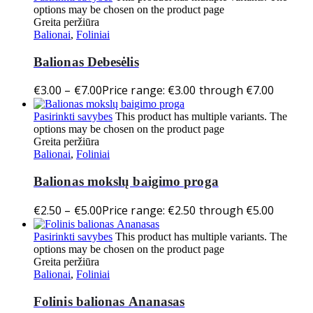
options may be chosen on the product page
Greita peržiūra
Balionai
,
Foliniai
Balionas Debesėlis
€
3.00
–
€
7.00
Price range: €3.00 through €7.00
Pasirinkti savybes
This product has multiple variants. The
options may be chosen on the product page
Greita peržiūra
Balionai
,
Foliniai
Balionas mokslų baigimo proga
€
2.50
–
€
5.00
Price range: €2.50 through €5.00
Pasirinkti savybes
This product has multiple variants. The
options may be chosen on the product page
Greita peržiūra
Balionai
,
Foliniai
Folinis balionas Ananasas