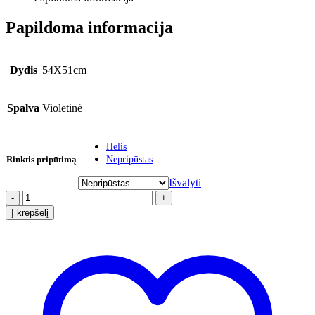
Papildoma informacija
Dydis
54X51cm
Spalva
Violetinė
Helis
Rinktis pripūtimą
Nepripūstas
Išvalyti
-
+
Į krepšelį