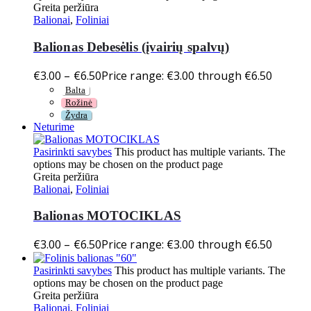
Greita peržiūra
Balionai
,
Foliniai
Balionas Debesėlis (įvairių spalvų)
€
3.00
–
€
6.50
Price range: €3.00 through €6.50
Balta
Rožinė
Žydra
Neturime
Pasirinkti savybes
This product has multiple variants. The
options may be chosen on the product page
Greita peržiūra
Balionai
,
Foliniai
Balionas MOTOCIKLAS
€
3.00
–
€
6.50
Price range: €3.00 through €6.50
Pasirinkti savybes
This product has multiple variants. The
options may be chosen on the product page
Greita peržiūra
Balionai
,
Foliniai