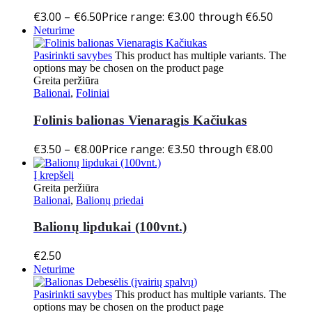
€
3.00
–
€
6.50
Price range: €3.00 through €6.50
Neturime
Pasirinkti savybes
This product has multiple variants. The
options may be chosen on the product page
Greita peržiūra
Balionai
,
Foliniai
Folinis balionas Vienaragis Kačiukas
€
3.50
–
€
8.00
Price range: €3.50 through €8.00
Į krepšelį
Greita peržiūra
Balionai
,
Balionų priedai
Balionų lipdukai (100vnt.)
€
2.50
Neturime
Pasirinkti savybes
This product has multiple variants. The
options may be chosen on the product page