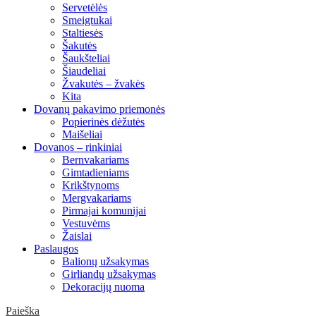
Servetėlės
Smeigtukai
Staltiesės
Šakutės
Šaukšteliai
Šiaudeliai
Žvakutės – žvakės
Kita
Dovanų pakavimo priemonės
Popierinės dėžutės
Maišeliai
Dovanos – rinkiniai
Bernvakariams
Gimtadieniams
Krikštynoms
Mergvakariams
Pirmajai komunijai
Vestuvėms
Žaislai
Paslaugos
Balionų užsakymas
Girliandų užsakymas
Dekoracijų nuoma
Paieška