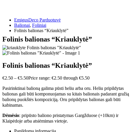
EmigusDeco Parduotuvė
Balionai
,
Foliniai
Folinis balionas “Kriauklytė”
Folinis balionas “Kriauklytė”
Folinis balionas “Kriauklytė”
€
2.50
–
€
5.50
Price range: €2.50 through €5.50
Pasirinktinai balioną galima pūsti heliu arba oru. Heliu pripildytas
balionas gali būti komponuojamas su kitais balionais padarant gražią
balionų puokštės kompoziciją. Oru pripildytas balionas gali būti
kabinamas.
Dėmėsio
: pripūsto baliono pristatymas Gargžduose (+10km) ir
Klaipėdoje arba atsiėmimas vietoje.
Papildoma informacija