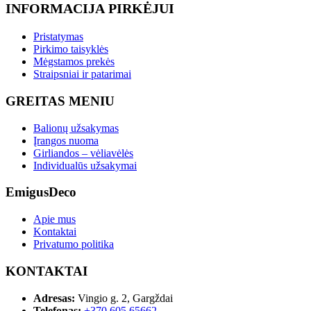
INFORMACIJA PIRKĖJUI
Pristatymas
Pirkimo taisyklės
Mėgstamos prekės
Straipsniai ir patarimai
GREITAS MENIU
Balionų užsakymas
Įrangos nuoma
Girliandos – vėliavėlės
Individualūs užsakymai
EmigusDeco
Apie mus
Kontaktai
Privatumo politika
KONTAKTAI
Adresas:
Vingio g. 2, Gargždai
Telefonas:
+370 605 65662