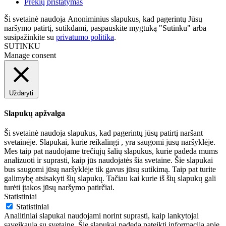
Prekių pristatymas
Ši svetainė naudoja Anoniminius slapukus, kad pagerintų Jūsų
naršymo patirtį, sutikdami, paspauskite mygtuką "Sutinku" arba
susipažinkite su
privatumo politika
.
SUTINKU
Manage consent
Uždaryti
Slapukų apžvalga
Ši svetainė naudoja slapukus, kad pagerintų jūsų patirtį naršant
svetainėje. Slapukai, kurie reikalingi , yra saugomi jūsų naršyklėje.
Mes taip pat naudojame trečiųjų šalių slapukus, kurie padeda mums
analizuoti ir suprasti, kaip jūs naudojatės šia svetaine. Šie slapukai
bus saugomi jūsų naršyklėje tik gavus jūsų sutikimą. Taip pat turite
galimybę atsisakyti šių slapukų. Tačiau kai kurie iš šių slapukų gali
turėti įtakos jūsų naršymo patirčiai.
Statistiniai
Statistiniai
Analitiniai slapukai naudojami norint suprasti, kaip lankytojai
sąveikauja su svetaine. Šie slapukai padeda pateikti informaciją apie