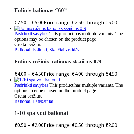
Folinis balionas “60”
€
2.50
–
€
5.00
Price range: €2.50 through €5.00
Pasirinkti savybes
This product has multiple variants. The
options may be chosen on the product page
Greita peržiūra
Balionai
,
Foliniai
,
Skaičiai - raidės
Folinis rožinis balionas skaičius 0-9
€
4.00
–
€
4.50
Price range: €4.00 through €4.50
Pasirinkti savybes
This product has multiple variants. The
options may be chosen on the product page
Greita peržiūra
Balionai
,
Lateksiniai
1-10 spalvoti balionai
€
0.50
–
€
2.00
Price range: €0.50 through €2.00