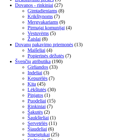
Dovanos - rinkiniai
(27)
Gimtadieniams
(8)
Krikštynoms
(7)
Mergvakariams
(9)
Pirmajai komunijai
(4)
Vestuvėms
(5)
Žaislai
(8)
Dovanų pakavimo priemonės
(13)
Maišeliai
(4)
Popierinės dėžutės
(7)
Švenčių atributika
(190)
Girliandos
(33)
Indeliai
(3)
Kepurėlės
(7)
Kita
(45)
Lėkštutės
(30)
Pinjatos
(1)
Puodeliai
(15)
Rinkiniai
(7)
Šakutės
(2)
Šaukšteliai
(1)
Servetėlės
(11)
Šiaudeliai
(6)
Smeigtukai
(25)