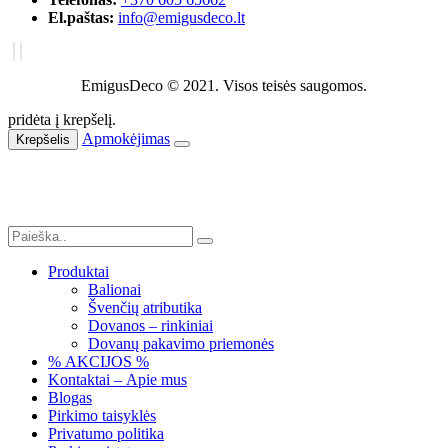
El.paštas:
info@emigusdeco.lt
EmigusDeco © 2021. Visos teisės saugomos.
pridėta į krepšelį.
Apmokėjimas
Krepšelis
Produktai
Balionai
Švenčių atributika
Dovanos – rinkiniai
Dovanų pakavimo priemonės
% AKCIJOS %
Kontaktai – Apie mus
Blogas
Pirkimo taisyklės
Privatumo politika