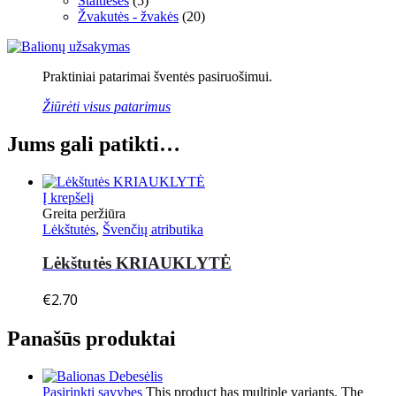
Staltiesės
(5)
Žvakutės - žvakės
(20)
Praktiniai patarimai šventės pasiruošimui.
Žiūrėti visus patarimus
Jums gali patikti…
Į krepšelį
Greita peržiūra
Lėkštutės
,
Švenčių atributika
Lėkštutės KRIAUKLYTĖ
€
2.70
Panašūs produktai
Pasirinkti savybes
This product has multiple variants. The