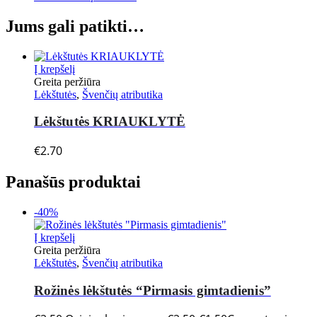
Jums gali patikti…
Į krepšelį
Greita peržiūra
Lėkštutės
,
Švenčių atributika
Lėkštutės KRIAUKLYTĖ
€
2.70
Panašūs produktai
-40%
Į krepšelį
Greita peržiūra
Lėkštutės
,
Švenčių atributika
Rožinės lėkštutės “Pirmasis gimtadienis”