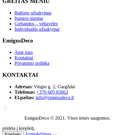
GREITAS MENIU
Balionų užsakymas
Įrangos nuoma
Girliandos – vėliavėlės
Individualūs užsakymai
EmigusDeco
Apie mus
Kontaktai
Privatumo politika
KONTAKTAI
Adresas:
Vingio g. 2, Gargždai
Telefonas:
+370 605 65662
El.paštas:
info@emigusdeco.lt
EmigusDeco © 2021. Visos teisės saugomos.
pridėta į krepšelį.
Apmokėjimas
Krepšelis