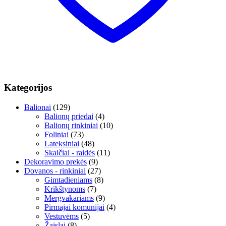
Kategorijos
Balionai
(129)
Balionų priedai
(4)
Balionų rinkiniai
(10)
Foliniai
(73)
Lateksiniai
(48)
Skaičiai - raidės
(11)
Dekoravimo prekės
(9)
Dovanos - rinkiniai
(27)
Gimtadieniams
(8)
Krikštynoms
(7)
Mergvakariams
(9)
Pirmajai komunijai
(4)
Vestuvėms
(5)
Žaislai
(8)