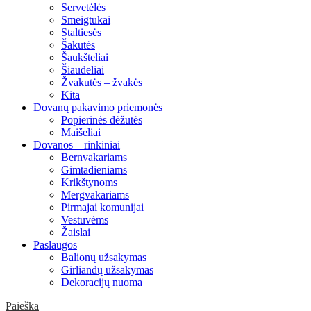
Servetėlės
Smeigtukai
Staltiesės
Šakutės
Šaukšteliai
Šiaudeliai
Žvakutės – žvakės
Kita
Dovanų pakavimo priemonės
Popierinės dėžutės
Maišeliai
Dovanos – rinkiniai
Bernvakariams
Gimtadieniams
Krikštynoms
Mergvakariams
Pirmajai komunijai
Vestuvėms
Žaislai
Paslaugos
Balionų užsakymas
Girliandų užsakymas
Dekoracijų nuoma
Paieška