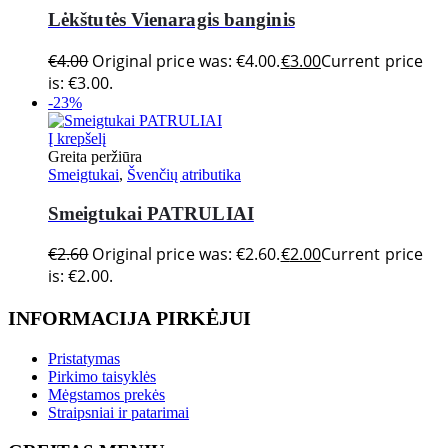
Lėkštutės Vienaragis banginis
€
4.00
Original price was: €4.00.
€
3.00
Current price
is: €3.00.
-23%
Į krepšelį
Greita peržiūra
Smeigtukai
,
Švenčių atributika
Smeigtukai PATRULIAI
€
2.60
Original price was: €2.60.
€
2.00
Current price
is: €2.00.
INFORMACIJA PIRKĖJUI
Pristatymas
Pirkimo taisyklės
Mėgstamos prekės
Straipsniai ir patarimai