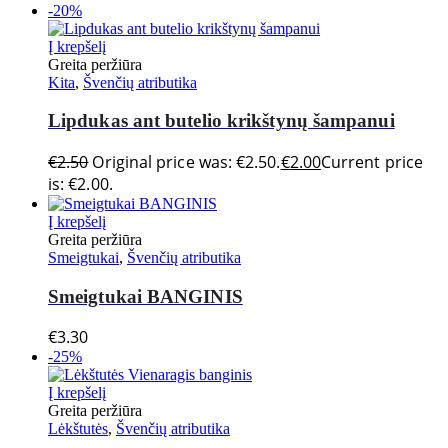
-20%
Į krepšelį
Greita peržiūra
Kita
,
Švenčių atributika
Lipdukas ant butelio krikštynų šampanui
€
2.50
Original price was: €2.50.
€
2.00
Current price
is: €2.00.
Į krepšelį
Greita peržiūra
Smeigtukai
,
Švenčių atributika
Smeigtukai BANGINIS
€
3.30
-25%
Į krepšelį
Greita peržiūra
Lėkštutės
,
Švenčių atributika