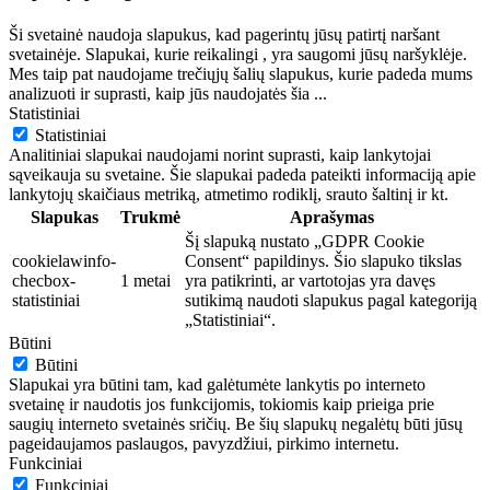
Ši svetainė naudoja slapukus, kad pagerintų jūsų patirtį naršant
svetainėje. Slapukai, kurie reikalingi , yra saugomi jūsų naršyklėje.
Mes taip pat naudojame trečiųjų šalių slapukus, kurie padeda mums
analizuoti ir suprasti, kaip jūs naudojatės šia
...
Statistiniai
Statistiniai
Analitiniai slapukai naudojami norint suprasti, kaip lankytojai
sąveikauja su svetaine. Šie slapukai padeda pateikti informaciją apie
lankytojų skaičiaus metriką, atmetimo rodiklį, srauto šaltinį ir kt.
Slapukas
Trukmė
Aprašymas
Šį slapuką nustato „GDPR Cookie
cookielawinfo-
Consent“ papildinys. Šio slapuko tikslas
checbox-
1 metai
yra patikrinti, ar vartotojas yra davęs
statistiniai
sutikimą naudoti slapukus pagal kategoriją
„Statistiniai“.
Būtini
Būtini
Slapukai yra būtini tam, kad galėtumėte lankytis po interneto
svetainę ir naudotis jos funkcijomis, tokiomis kaip prieiga prie
saugių interneto svetainės sričių. Be šių slapukų negalėtų būti jūsų
pageidaujamos paslaugos, pavyzdžiui, pirkimo internetu.
Funkciniai
Funkciniai