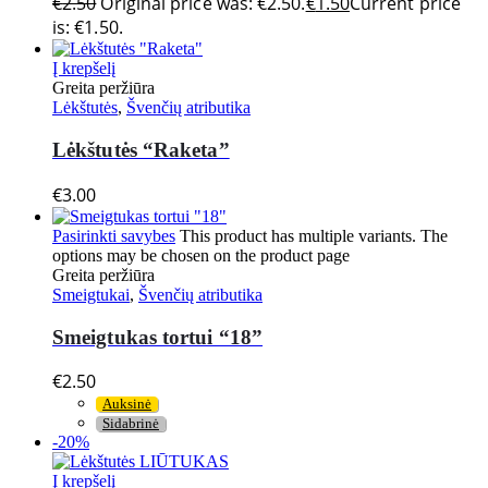
€
2.50
Original price was: €2.50.
€
1.50
Current price
is: €1.50.
Į krepšelį
Greita peržiūra
Lėkštutės
,
Švenčių atributika
Lėkštutės “Raketa”
€
3.00
Pasirinkti savybes
This product has multiple variants. The
options may be chosen on the product page
Greita peržiūra
Smeigtukai
,
Švenčių atributika
Smeigtukas tortui “18”
€
2.50
Auksinė
Sidabrinė
-20%
Į krepšelį