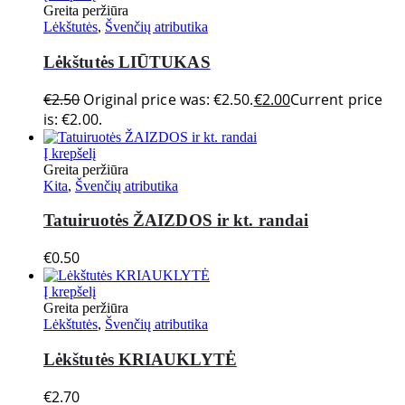
Greita peržiūra
Lėkštutės
,
Švenčių atributika
Lėkštutės LIŪTUKAS
€
2.50
Original price was: €2.50.
€
2.00
Current price
is: €2.00.
Į krepšelį
Greita peržiūra
Kita
,
Švenčių atributika
Tatuiruotės ŽAIZDOS ir kt. randai
€
0.50
Į krepšelį
Greita peržiūra
Lėkštutės
,
Švenčių atributika
Lėkštutės KRIAUKLYTĖ
€
2.70