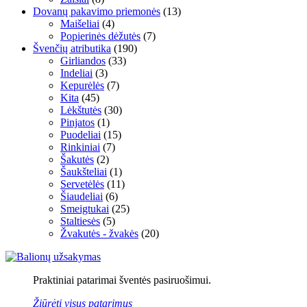
Dovanų pakavimo priemonės
(13)
Maišeliai
(4)
Popierinės dėžutės
(7)
Švenčių atributika
(190)
Girliandos
(33)
Indeliai
(3)
Kepurėlės
(7)
Kita
(45)
Lėkštutės
(30)
Pinjatos
(1)
Puodeliai
(15)
Rinkiniai
(7)
Šakutės
(2)
Šaukšteliai
(1)
Servetėlės
(11)
Šiaudeliai
(6)
Smeigtukai
(25)
Staltiesės
(5)
Žvakutės - žvakės
(20)
Praktiniai patarimai šventės pasiruošimui.
Žiūrėti visus patarimus