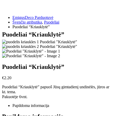
EmigusDeco Parduotuvė
Švenčių atributika
,
Puodeliai
Puodeliai “Kriauklytė”
Puodeliai “Kriauklytė”
Puodeliai “Kriauklytė”
€
2.20
Puodeliai “Kriauklytė” papuoš Jūsų gimtadienį undinėlės, jūros ar
kt. tema.
Pakuotėje 6vnt.
Papildoma informacija