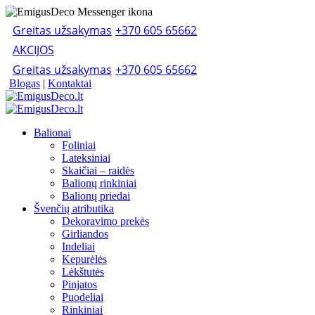
Greitas užsakymas
+370 605 65662
AKCIJOS
Greitas užsakymas
+370 605 65662
Blogas
|
Kontaktai
Balionai
Foliniai
Lateksiniai
Skaičiai – raidės
Balionų rinkiniai
Balionų priedai
Švenčių atributika
Dekoravimo prekės
Girliandos
Indeliai
Kepurėlės
Lėkštutės
Pinjatos
Puodeliai
Rinkiniai