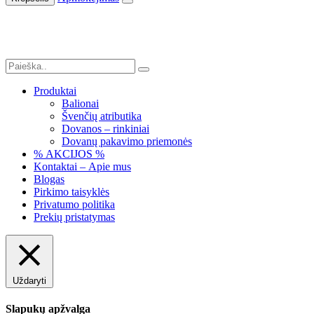
Produktai
Balionai
Švenčių atributika
Dovanos – rinkiniai
Dovanų pakavimo priemonės
% AKCIJOS %
Kontaktai – Apie mus
Blogas
Pirkimo taisyklės
Privatumo politika
Prekių pristatymas
Uždaryti
Slapukų apžvalga