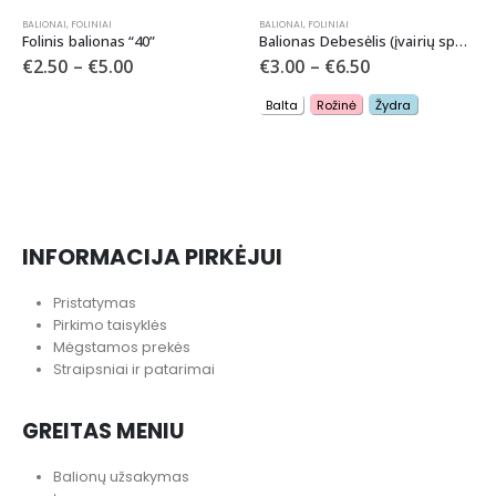
NETURIME
BALIONAI
,
FOLINIAI
Balionas Debesėlis (įvairių spalvų)
€
3.00
–
€
6.50
Balta
Rožinė
Žydra
BALIONAI
,
FOLINIAI
Balionas su eskavatoria
€
2.50
–
€
5.00
INFORMACIJA PIRKĖJUI
Pristatymas
Pirkimo taisyklės
Mėgstamos prekės
Straipsniai ir patarimai
GREITAS MENIU
Balionų užsakymas