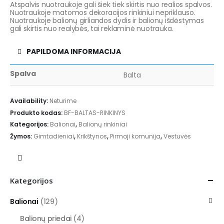
Atspalvis nuotraukoje gali šiek tiek skirtis nuo realios spalvos.
Nuotraukoje matomos dekoracijos rinkiniui nepriklauso.
Nuotraukoje balionų girliandos dydis ir balionų išdėstymas
gali skirtis nuo realybės, tai reklaminė nuotrauka.
PAPILDOMA INFORMACIJA
Spalva
Balta
Availability:
Neturime
Produkto kodas:
BF-BALTAS-RINKINYS
Kategorijos:
Balionai
,
Balionų rinkiniai
Žymos:
Gimtadieniai
,
Krikštynos
,
Pirmoji komunija
,
Vestuvės
Kategorijos
Balionai
(129)
Balionų priedai
(4)