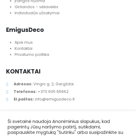
Įrangos nuoma
Girliandos – vėliavėlės
Individualūs užsakymai
EmigusDeco
Apie mus
Kontaktai
Privatumo politika
KONTAKTAI
Adresas:
Vingio g. 2, Gargždai
Telefonas:
+370 605 65662
El.paštas:
info@emigusdeco.lt
Ši svetainė naudoja Anoniminius slapukus, kad
pagerintų Jūsų naršymo patirtį, sutikdami,
paspauskite mygtuką "Sutinku" arba susipažinkite su