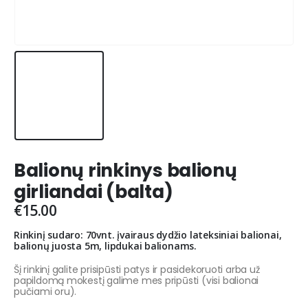
Balionų rinkinys balionų
girliandai (balta)
€
15.00
Rinkinį sudaro: 70vnt. įvairaus dydžio lateksiniai balionai,
balionų juosta 5m, lipdukai balionams.
Šį rinkinį galite prisipūsti patys ir pasidekoruoti arba už
papildomą mokestį galime mes pripūsti (visi balionai
pučiami oru).