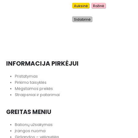
Auksinė
Rožinė
LĖ
L
Sidabrinė
INFORMACIJA PIRKĖJUI
Pristatymas
Pirkimo taisyklės
Mėgstamos prekės
Straipsniai ir patarimai
GREITAS MENIU
Balionų užsakymas
Įrangos nuoma
Girliandos – vėliavėlės