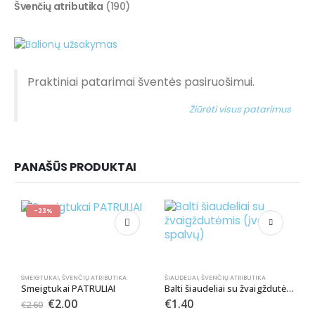
Švenčių atributika
(190)
Praktiniai patarimai šventės pasiruošimui.
Žiūrėti visus patarimus
PANAŠŪS PRODUKTAI
-23%
SMEIGTUKAI
,
ŠVENČIŲ ATRIBUTIKA
ŠIAUDELIAI
,
ŠVENČIŲ ATRIBUTIKA
Smeigtukai PATRULIAI
Balti šiaudeliai su žvaigždutėmis (įvairių spalvų)
€
2.00
€
1.40
€
2.60