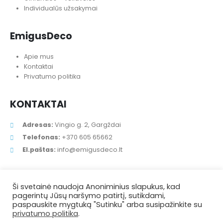
Individualūs užsakymai
EmigusDeco
Apie mus
Kontaktai
Privatumo politika
KONTAKTAI
Adresas:
Vingio g. 2, Gargždai
Telefonas:
+370 605 65662
El.paštas:
info@emigusdeco.lt
Ši svetainė naudoja Anoniminius slapukus, kad
pagerintų Jūsų naršymo patirtį, sutikdami,
paspauskite mygtuką "Sutinku" arba susipažinkite su
privatumo politika
.