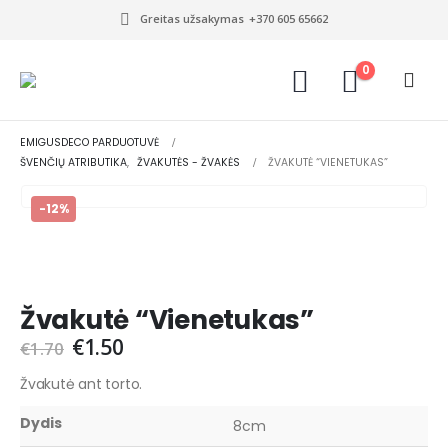
Greitas užsakymas
+370 605 65662
0
EMIGUSDECO PARDUOTUVĖ
ŠVENČIŲ ATRIBUTIKA
,
ŽVAKUTĖS - ŽVAKĖS
ŽVAKUTĖ “VIENETUKAS”
-12%
Žvakutė “Vienetukas”
€
1.50
€
1.70
Žvakutė ant torto.
Dydis
8cm