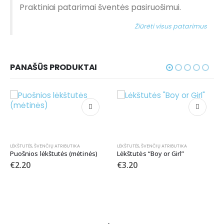
Praktiniai patarimai šventės pasiruošimui.
Žiūrėti visus patarimus
PANAŠŪS PRODUKTAI
-33%
IKA
LĖKŠTUTĖS
,
ŠVENČIŲ ATRIBUTIKA
mėtinės)
Lėkštutės “Boy or Girl”
€
3.20
KITA
,
ŠVENČIŲ ATRIBUTIKA
Lipdukai “40th”
€
1.00
€
1.50