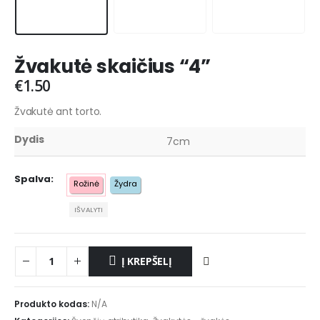
Žvakutė skaičius “4”
€
1.50
Žvakutė ant torto.
Dydis
7cm
Spalva
Rožinė
Žydra
IŠVALYTI
Į KREPŠELĮ
Produkto kodas:
N/A