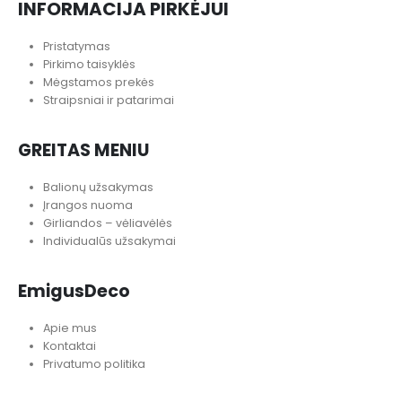
INFORMACIJA PIRKĖJUI
Pristatymas
Pirkimo taisyklės
Mėgstamos prekės
Straipsniai ir patarimai
GREITAS MENIU
Balionų užsakymas
Įrangos nuoma
Girliandos – vėliavėlės
Individualūs užsakymai
EmigusDeco
Apie mus
Kontaktai
Privatumo politika