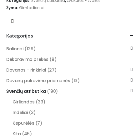
Kategorijos:
Švenčių atributika
,
Žvakutės - žvakės
Žyma:
Gimtadieniai
Kategorijos
Balionai
(129)
Dekoravimo prekės
(9)
Dovanos - rinkiniai
(27)
Dovanų pakavimo priemonės
(13)
Švenčių atributika
(190)
Girliandos
(33)
Indeliai
(3)
Kepurėlės
(7)
Kita
(45)