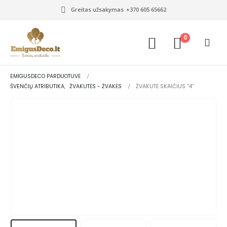
Greitas užsakymas
+370 605 65662
0
EMIGUSDECO PARDUOTUVĖ
ŠVENČIŲ ATRIBUTIKA
,
ŽVAKUTĖS - ŽVAKĖS
ŽVAKUTĖ SKAIČIUS “4”