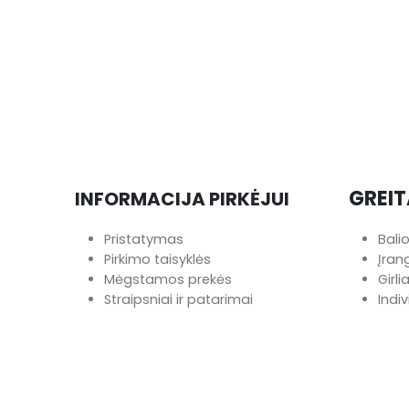
GREIT
INFORMACIJA PIRKĖJUI
Pristatymas
Bali
Pirkimo taisyklės
Įra
Mėgstamos prekės
Girl
Straipsniai ir patarimai
Indi