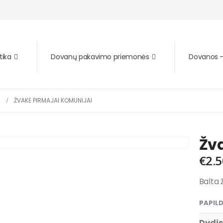
tika
Dovanų pakavimo priemonės
Dovanos – 
ŽVAKĖ PIRMAJAI KOMUNIJAI
Žv
€
2.5
Balta
PAPIL
Dydis