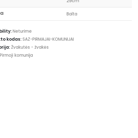
29cm
va
Balta
ility:
Neturime
to kodas:
SAZ-PIRMAJAI-KOMUNIJAI
rija:
Žvakutės - žvakės
Pirmoji komunija