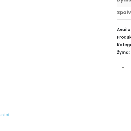
Spal
Availab
Produk
Katego
Žyma: