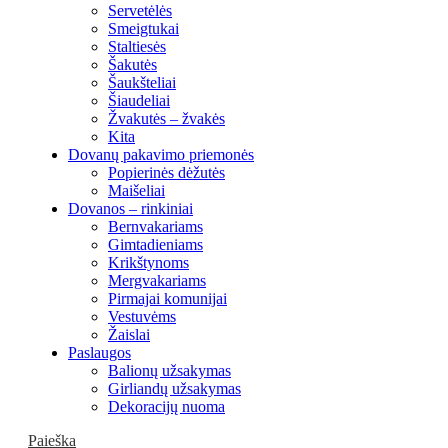
Servetėlės
Smeigtukai
Staltiesės
Šakutės
Šaukšteliai
Šiaudeliai
Žvakutės – žvakės
Kita
Dovanų pakavimo priemonės
Popierinės dėžutės
Maišeliai
Dovanos – rinkiniai
Bernvakariams
Gimtadieniams
Krikštynoms
Mergvakariams
Pirmajai komunijai
Vestuvėms
Žaislai
Paslaugos
Balionų užsakymas
Girliandų užsakymas
Dekoracijų nuoma
Paieška