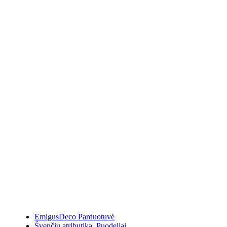
EmigusDeco Parduotuvė
Švenčių atributika
,
Puodeliai