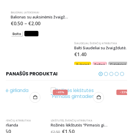
BALIONAI
,
LATEKSINIAI
ŠIAUDELIAI
,
ŠVENČIŲ ATRIBUTIKA
Balionas su auksinėmis žvaigždutėmis
Balti šiaudeliai su žvaigždutėmis (įvairių spalvų)
€
0.50
–
€
2.00
€
1.40
Balta
Juoda
Auksinė
Rožinė
Sidabrinė
PANAŠŪS PRODUKTAI
-40%
-33%