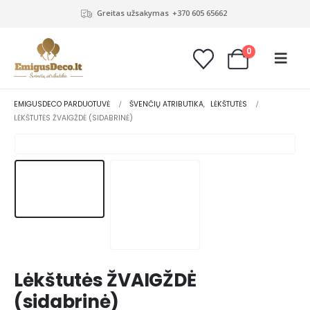
Greitas užsakymas
+370 605 65662
0
EMIGUSDECO PARDUOTUVĖ
ŠVENČIŲ ATRIBUTIKA
,
LĖKŠTUTĖS
LĖKŠTUTĖS ŽVAIGŽDĖ (SIDABRINĖ)
Lėkštutės ŽVAIGŽDĖ
(sidabrinė)