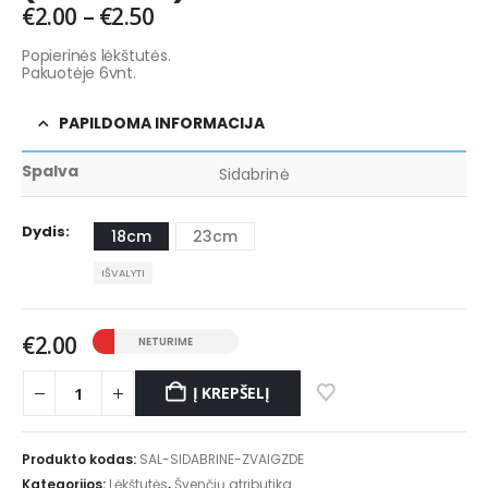
€
2.00
–
€
2.50
Popierinės lėkštutės.
Pakuotėje 6vnt.
PAPILDOMA INFORMACIJA
Spalva
Sidabrinė
Dydis
18cm
23cm
IŠVALYTI
€
2.00
NETURIME
Į KREPŠELĮ
Produkto kodas:
SAL-SIDABRINE-ZVAIGZDE
Kategorijos:
Lėkštutės
,
Švenčių atributika