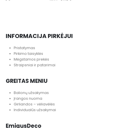
LĖKŠTUTĖS
,
ŠVENČIŲ ATRIBUTIKA
KITA
,
ŠVENČIŲ ATRIBUTIKA
Rožinės lėkštutės “Pirmasis gimtadienis”
Lipdukai “40th”
€
1.50
€
1.00
€
2.50
€
1.50
INFORMACIJA PIRKĖJUI
Pristatymas
Pirkimo taisyklės
Mėgstamos prekės
Straipsniai ir patarimai
GREITAS MENIU