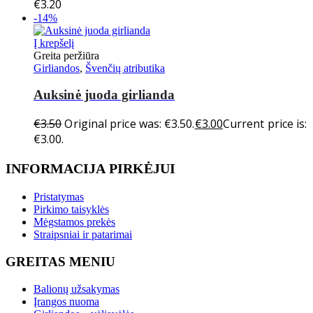
€
3.20
-14%
Į krepšelį
Greita peržiūra
Girliandos
,
Švenčių atributika
Auksinė juoda girlianda
€
3.50
Original price was: €3.50.
€
3.00
Current price is:
€3.00.
INFORMACIJA PIRKĖJUI
Pristatymas
Pirkimo taisyklės
Mėgstamos prekės
Straipsniai ir patarimai
GREITAS MENIU
Balionų užsakymas
Įrangos nuoma