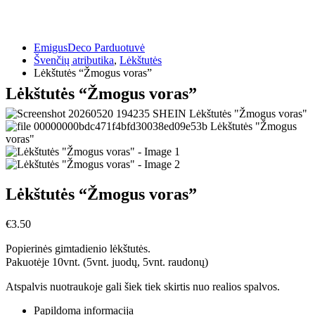
EmigusDeco Parduotuvė
Švenčių atributika
,
Lėkštutės
Lėkštutės “Žmogus voras”
Lėkštutės “Žmogus voras”
Lėkštutės “Žmogus voras”
€
3.50
Popierinės gimtadienio lėkštutės.
Pakuotėje 10vnt. (5vnt. juodų, 5vnt. raudonų)
Atspalvis nuotraukoje gali šiek tiek skirtis nuo realios spalvos.
Papildoma informacija