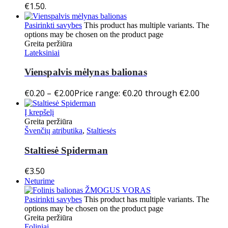
€1.50.
Pasirinkti savybes
This product has multiple variants. The
options may be chosen on the product page
Greita peržiūra
Lateksiniai
Vienspalvis mėlynas balionas
€
0.20
–
€
2.00
Price range: €0.20 through €2.00
Į krepšelį
Greita peržiūra
Švenčių atributika
,
Staltiesės
Staltiesė Spiderman
€
3.50
Neturime
Pasirinkti savybes
This product has multiple variants. The
options may be chosen on the product page
Greita peržiūra
Foliniai