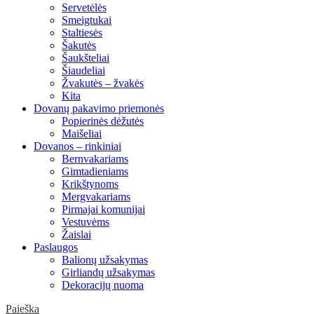
Servetėlės
Smeigtukai
Staltiesės
Šakutės
Šaukšteliai
Šiaudeliai
Žvakutės – žvakės
Kita
Dovanų pakavimo priemonės
Popierinės dėžutės
Maišeliai
Dovanos – rinkiniai
Bernvakariams
Gimtadieniams
Krikštynoms
Mergvakariams
Pirmajai komunijai
Vestuvėms
Žaislai
Paslaugos
Balionų užsakymas
Girliandų užsakymas
Dekoracijų nuoma
Paieška