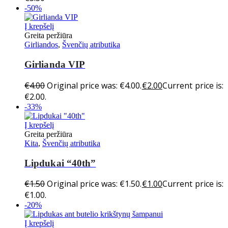
-50%
Į krepšelį
Greita peržiūra
Girliandos
,
Švenčių atributika
Girlianda VIP
€
4.00
Original price was: €4.00.
€
2.00
Current price is:
€2.00.
-33%
Į krepšelį
Greita peržiūra
Kita
,
Švenčių atributika
Lipdukai “40th”
€
1.50
Original price was: €1.50.
€
1.00
Current price is:
€1.00.
-20%
Į krepšelį