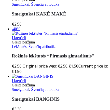
Smeigtukai
,
Švenčių atributika
Smeigtukai KAKĖ MAKĖ
€
2.50
-40%
Į krepšelį
Greita peržiūra
Lėkštutės
,
Švenčių atributika
Rožinės lėkštutės “Pirmasis gimtadienis”
€
2.50
Original price was: €2.50.
€
1.50
Current price is:
€1.50.
Į krepšelį
Greita peržiūra
Smeigtukai
,
Švenčių atributika
Smeigtukai BANGINIS
€
3.30