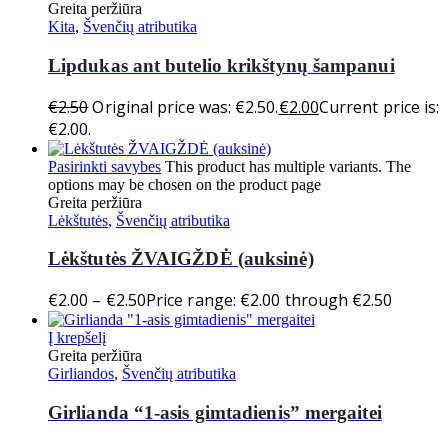
Greita peržiūra
Kita
,
Švenčių atributika
Lipdukas ant butelio krikštynų šampanui
€
2.50
Original price was: €2.50.
€
2.00
Current price is:
€2.00.
Pasirinkti savybes
This product has multiple variants. The
options may be chosen on the product page
Greita peržiūra
Lėkštutės
,
Švenčių atributika
Lėkštutės ŽVAIGŽDĖ (auksinė)
€
2.00
–
€
2.50
Price range: €2.00 through €2.50
Į krepšelį
Greita peržiūra
Girliandos
,
Švenčių atributika
Girlianda “1-asis gimtadienis” mergaitei