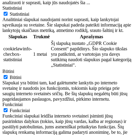
analizuoti ir suprasti, kaip jūs naudojatės šia
...
Statistiniai
Statistiniai
Analitiniai slapukai naudojami norint suprasti, kaip lankytojai
sąveikauja su svetaine. Šie slapukai padeda pateikti informaciją apie
lankytojų skaičiaus metriką, atmetimo rodiklį, srauto šaltinį ir kt.
Slapukas
Trukmė
Aprašymas
Šį slapuką nustato „GDPR Cookie
cookielawinfo-
Consent“ papildinys. Šio slapuko tikslas
checbox-
1 metai
yra patikrinti, ar vartotojas yra davęs
statistiniai
sutikimą naudoti slapukus pagal kategoriją
„Statistiniai“.
Būtini
Būtini
Slapukai yra būtini tam, kad galėtumėte lankytis po interneto
svetainę ir naudotis jos funkcijomis, tokiomis kaip prieiga prie
saugių interneto svetainės sričių. Be šių slapukų negalėtų būti jūsų
pageidaujamos paslaugos, pavyzdžiui, pirkimo internetu.
Funkciniai
Funkciniai
Funkciniai slapukai leidžia interneto svetainei įsiminti jūsų
pasirinktus dalykus (tokius, kaip jūsų vardas, kalba ar regionas) ir
pasiūlyti patobulintas, jums asmeniškai pritaikytas funkcijas. Šių
slapukų renkamą informaciją galima padaryti anoniminę, be to, jie