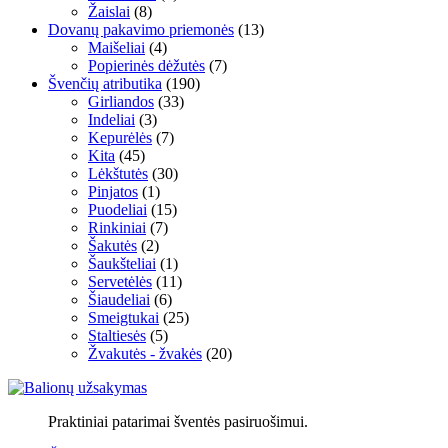
Žaislai
(8)
Dovanų pakavimo priemonės
(13)
Maišeliai
(4)
Popierinės dėžutės
(7)
Švenčių atributika
(190)
Girliandos
(33)
Indeliai
(3)
Kepurėlės
(7)
Kita
(45)
Lėkštutės
(30)
Pinjatos
(1)
Puodeliai
(15)
Rinkiniai
(7)
Šakutės
(2)
Šaukšteliai
(1)
Servetėlės
(11)
Šiaudeliai
(6)
Smeigtukai
(25)
Staltiesės
(5)
Žvakutės - žvakės
(20)
Praktiniai patarimai šventės pasiruošimui.