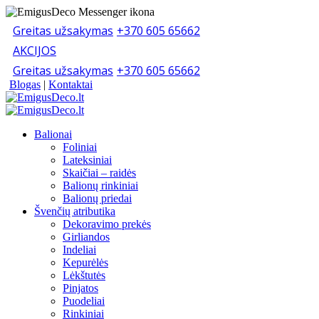
Greitas užsakymas
+370 605 65662
AKCIJOS
Greitas užsakymas
+370 605 65662
Blogas
|
Kontaktai
Balionai
Foliniai
Lateksiniai
Skaičiai – raidės
Balionų rinkiniai
Balionų priedai
Švenčių atributika
Dekoravimo prekės
Girliandos
Indeliai
Kepurėlės
Lėkštutės
Pinjatos
Puodeliai
Rinkiniai