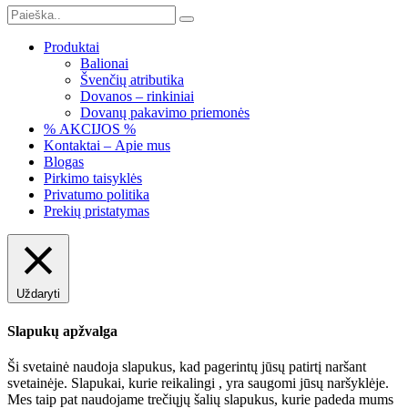
Produktai
Balionai
Švenčių atributika
Dovanos – rinkiniai
Dovanų pakavimo priemonės
% AKCIJOS %
Kontaktai – Apie mus
Blogas
Pirkimo taisyklės
Privatumo politika
Prekių pristatymas
Uždaryti
Slapukų apžvalga
Ši svetainė naudoja slapukus, kad pagerintų jūsų patirtį naršant
svetainėje. Slapukai, kurie reikalingi , yra saugomi jūsų naršyklėje.
Mes taip pat naudojame trečiųjų šalių slapukus, kurie padeda mums