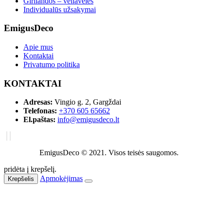
Girliandos – vėliavėlės
Individualūs užsakymai
EmigusDeco
Apie mus
Kontaktai
Privatumo politika
KONTAKTAI
Adresas:
Vingio g. 2, Gargždai
Telefonas:
+370 605 65662
El.paštas:
info@emigusdeco.lt
EmigusDeco © 2021. Visos teisės saugomos.
pridėta į krepšelį.
Apmokėjimas
Krepšelis