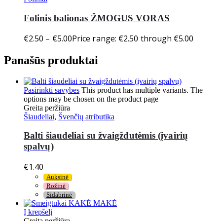
Folinis balionas ŽMOGUS VORAS
€
2.50
–
€
5.00
Price range: €2.50 through €5.00
Panašūs produktai
Pasirinkti savybes
This product has multiple variants. The
options may be chosen on the product page
Greita peržiūra
Šiaudeliai
,
Švenčių atributika
Balti šiaudeliai su žvaigždutėmis (įvairių
spalvų)
€
1.40
Auksinė
Rožinė
Sidabrinė
Į krepšelį
Greita peržiūra