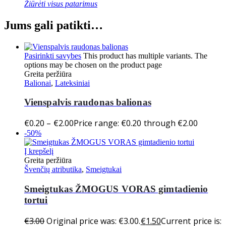
Žiūrėti visus patarimus
Jums gali patikti…
Pasirinkti savybes
This product has multiple variants. The
options may be chosen on the product page
Greita peržiūra
Balionai
,
Lateksiniai
Vienspalvis raudonas balionas
€
0.20
–
€
2.00
Price range: €0.20 through €2.00
-50%
Į krepšelį
Greita peržiūra
Švenčių atributika
,
Smeigtukai
Smeigtukas ŽMOGUS VORAS gimtadienio
tortui
€
3.00
Original price was: €3.00.
€
1.50
Current price is: