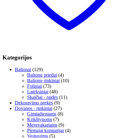
Kategorijos
Balionai
(129)
Balionų priedai
(4)
Balionų rinkiniai
(10)
Foliniai
(73)
Lateksiniai
(48)
Skaičiai - raidės
(11)
Dekoravimo prekės
(9)
Dovanos - rinkiniai
(27)
Gimtadieniams
(8)
Krikštynoms
(7)
Mergvakariams
(9)
Pirmajai komunijai
(4)
Vestuvėms
(5)