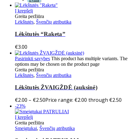
Žydra
Į krepšelį
Greita peržiūra
Lėkštutės
,
Švenčių atributika
Lėkštutės “Raketa”
€
3.00
Pasirinkti savybes
This product has multiple variants. The
options may be chosen on the product page
Greita peržiūra
Lėkštutės
,
Švenčių atributika
Lėkštutės ŽVAIGŽDĖ (auksinė)
€
2.00
–
€
2.50
Price range: €2.00 through €2.50
-23%
Į krepšelį
Greita peržiūra
Smeigtukai
,
Švenčių atributika