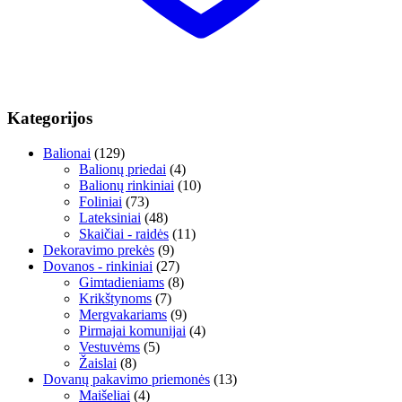
Kategorijos
Balionai
(129)
Balionų priedai
(4)
Balionų rinkiniai
(10)
Foliniai
(73)
Lateksiniai
(48)
Skaičiai - raidės
(11)
Dekoravimo prekės
(9)
Dovanos - rinkiniai
(27)
Gimtadieniams
(8)
Krikštynoms
(7)
Mergvakariams
(9)
Pirmajai komunijai
(4)
Vestuvėms
(5)
Žaislai
(8)
Dovanų pakavimo priemonės
(13)
Maišeliai
(4)