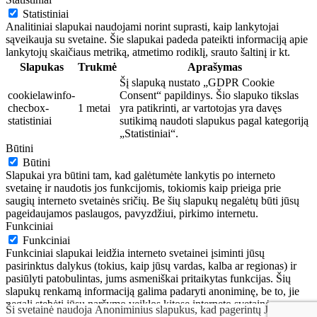
Statistiniai
Analitiniai slapukai naudojami norint suprasti, kaip lankytojai
sąveikauja su svetaine. Šie slapukai padeda pateikti informaciją apie
lankytojų skaičiaus metriką, atmetimo rodiklį, srauto šaltinį ir kt.
Slapukas
Trukmė
Aprašymas
Šį slapuką nustato „GDPR Cookie
cookielawinfo-
Consent“ papildinys. Šio slapuko tikslas
checbox-
1 metai
yra patikrinti, ar vartotojas yra davęs
statistiniai
sutikimą naudoti slapukus pagal kategoriją
„Statistiniai“.
Būtini
Būtini
Slapukai yra būtini tam, kad galėtumėte lankytis po interneto
svetainę ir naudotis jos funkcijomis, tokiomis kaip prieiga prie
saugių interneto svetainės sričių. Be šių slapukų negalėtų būti jūsų
pageidaujamos paslaugos, pavyzdžiui, pirkimo internetu.
Funkciniai
Funkciniai
Funkciniai slapukai leidžia interneto svetainei įsiminti jūsų
pasirinktus dalykus (tokius, kaip jūsų vardas, kalba ar regionas) ir
pasiūlyti patobulintas, jums asmeniškai pritaikytas funkcijas. Šių
slapukų renkamą informaciją galima padaryti anoniminę, be to, jie
negali stebėti jūsų naršymo veiklos kitose interneto svetainėse.
Ši svetainė naudoja Anoniminius slapukus, kad pagerintų Jūsų
IŠSAUGOTI IR SUTIKTI