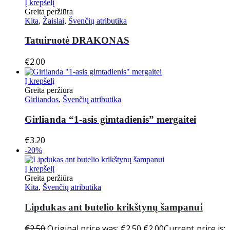
Į krepšelį
Greita peržiūra
Kita
,
Žaislai
,
Švenčių atributika
Tatuiruotė DRAKONAS
€
2.00
Į krepšelį
Greita peržiūra
Girliandos
,
Švenčių atributika
Girlianda “1-asis gimtadienis” mergaitei
€
3.20
-20%
Į krepšelį
Greita peržiūra
Kita
,
Švenčių atributika
Lipdukas ant butelio krikštynų šampanui
€
2.50
Original price was: €2.50.
€
2.00
Current price is: