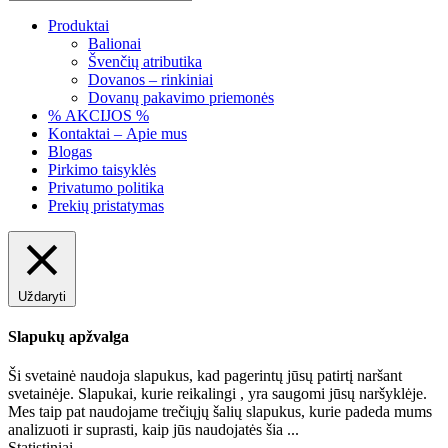
Produktai
Balionai
Švenčių atributika
Dovanos – rinkiniai
Dovanų pakavimo priemonės
% AKCIJOS %
Kontaktai – Apie mus
Blogas
Pirkimo taisyklės
Privatumo politika
Prekių pristatymas
Uždaryti
Slapukų apžvalga
Ši svetainė naudoja slapukus, kad pagerintų jūsų patirtį naršant
svetainėje. Slapukai, kurie reikalingi , yra saugomi jūsų naršyklėje.
Mes taip pat naudojame trečiųjų šalių slapukus, kurie padeda mums
analizuoti ir suprasti, kaip jūs naudojatės šia
...
Statistiniai