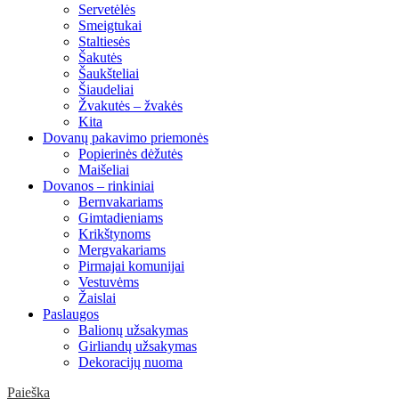
Servetėlės
Smeigtukai
Staltiesės
Šakutės
Šaukšteliai
Šiaudeliai
Žvakutės – žvakės
Kita
Dovanų pakavimo priemonės
Popierinės dėžutės
Maišeliai
Dovanos – rinkiniai
Bernvakariams
Gimtadieniams
Krikštynoms
Mergvakariams
Pirmajai komunijai
Vestuvėms
Žaislai
Paslaugos
Balionų užsakymas
Girliandų užsakymas
Dekoracijų nuoma
Paieška