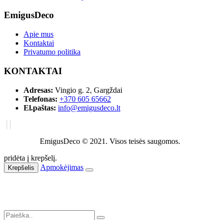
EmigusDeco
Apie mus
Kontaktai
Privatumo politika
KONTAKTAI
Adresas:
Vingio g. 2, Gargždai
Telefonas:
+370 605 65662
El.paštas:
info@emigusdeco.lt
EmigusDeco © 2021. Visos teisės saugomos.
pridėta į krepšelį.
Apmokėjimas
Krepšelis