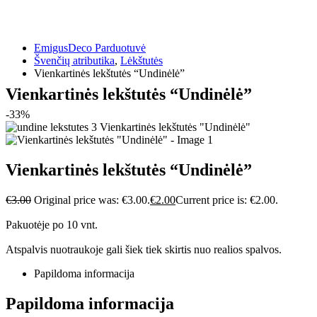
EmigusDeco Parduotuvė
Švenčių atributika
,
Lėkštutės
Vienkartinės lekštutės “Undinėlė”
Vienkartinės lekštutės “Undinėlė”
-33%
Vienkartinės lekštutės “Undinėlė”
€
3.00
Original price was: €3.00.
€
2.00
Current price is: €2.00.
Pakuotėje po 10 vnt.
Atspalvis nuotraukoje gali šiek tiek skirtis nuo realios spalvos.
Papildoma informacija
Papildoma informacija