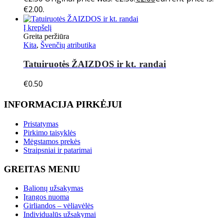
€2.00.
Į krepšelį
Greita peržiūra
Kita
,
Švenčių atributika
Tatuiruotės ŽAIZDOS ir kt. randai
€
0.50
INFORMACIJA PIRKĖJUI
Pristatymas
Pirkimo taisyklės
Mėgstamos prekės
Straipsniai ir patarimai
GREITAS MENIU
Balionų užsakymas
Įrangos nuoma
Girliandos – vėliavėlės
Individualūs užsakymai