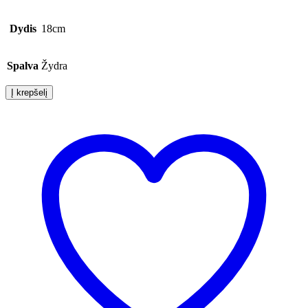
Dydis
18cm
Spalva
Žydra
Į krepšelį