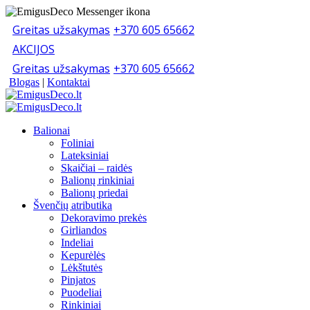
Greitas užsakymas
+370 605 65662
AKCIJOS
Greitas užsakymas
+370 605 65662
Blogas
|
Kontaktai
Balionai
Foliniai
Lateksiniai
Skaičiai – raidės
Balionų rinkiniai
Balionų priedai
Švenčių atributika
Dekoravimo prekės
Girliandos
Indeliai
Kepurėlės
Lėkštutės
Pinjatos
Puodeliai
Rinkiniai