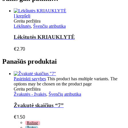
Į krepšelį
Greita peržiūra
Lėkštutės
,
Švenčių atributika
Lėkštutės KRIAUKLYTĖ
€
2.70
Panašūs produktai
Pasirinkti savybes
This product has multiple variants. The
options may be chosen on the product page
Greita peržiūra
Žvakutės - žvakės
,
Švenčių atributika
Žvakutė skaičius “7”
€
1.50
Rožinė