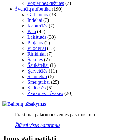
Popierinės dėžutės
(7)
Švenčių atributika
(190)
Girliandos
(33)
Indeliai
(3)
Kepurėlės
(7)
Kita
(45)
Lėkštutės
(30)
Pinjatos
(1)
Puodeliai
(15)
Rinkiniai
(7)
Šakutės
(2)
Šaukšteliai
(1)
Servetėlės
(11)
Šiaudeliai
(6)
Smeigtukai
(25)
Staltiesės
(5)
Žvakutės - žvakės
(20)
Praktiniai patarimai šventės pasiruošimui.
Žiūrėti visus patarimus
Jums gali patikti…