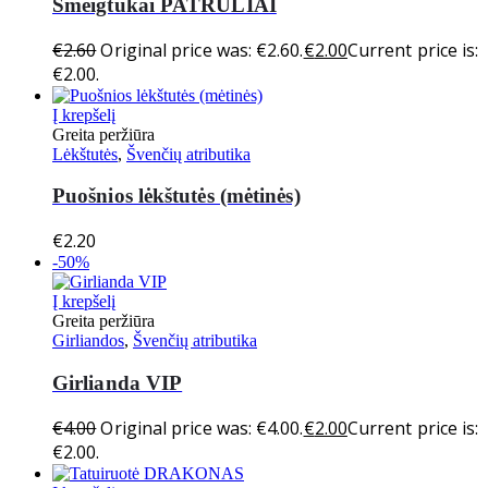
Smeigtukai PATRULIAI
€
2.60
Original price was: €2.60.
€
2.00
Current price is:
€2.00.
Į krepšelį
Greita peržiūra
Lėkštutės
,
Švenčių atributika
Puošnios lėkštutės (mėtinės)
€
2.20
-50%
Į krepšelį
Greita peržiūra
Girliandos
,
Švenčių atributika
Girlianda VIP
€
4.00
Original price was: €4.00.
€
2.00
Current price is:
€2.00.