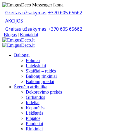
Greitas užsakymas
+370 605 65662
AKCIJOS
Greitas užsakymas
+370 605 65662
Blogas
|
Kontaktai
Balionai
Foliniai
Lateksiniai
Skaičiai – raidės
Balionų rinkiniai
Balionų priedai
Švenčių atributika
Dekoravimo prekės
Girliandos
Indeliai
Kepurėlės
Lėkštutės
Pinjatos
Puodeliai
Rinkiniai