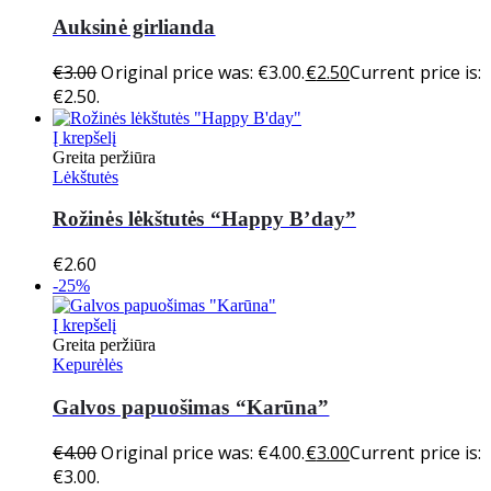
Auksinė girlianda
€
3.00
Original price was: €3.00.
€
2.50
Current price is:
€2.50.
Į krepšelį
Greita peržiūra
Lėkštutės
Rožinės lėkštutės “Happy B’day”
€
2.60
-25%
Į krepšelį
Greita peržiūra
Kepurėlės
Galvos papuošimas “Karūna”
€
4.00
Original price was: €4.00.
€
3.00
Current price is:
€3.00.