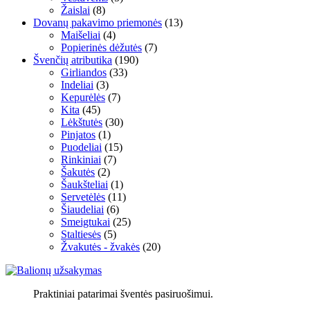
Žaislai
(8)
Dovanų pakavimo priemonės
(13)
Maišeliai
(4)
Popierinės dėžutės
(7)
Švenčių atributika
(190)
Girliandos
(33)
Indeliai
(3)
Kepurėlės
(7)
Kita
(45)
Lėkštutės
(30)
Pinjatos
(1)
Puodeliai
(15)
Rinkiniai
(7)
Šakutės
(2)
Šaukšteliai
(1)
Servetėlės
(11)
Šiaudeliai
(6)
Smeigtukai
(25)
Staltiesės
(5)
Žvakutės - žvakės
(20)
Praktiniai patarimai šventės pasiruošimui.