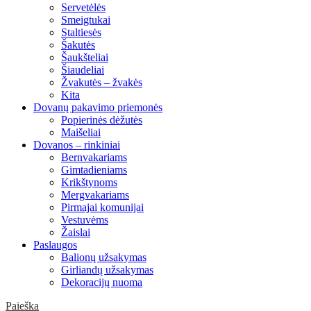
Servetėlės
Smeigtukai
Staltiesės
Šakutės
Šaukšteliai
Šiaudeliai
Žvakutės – žvakės
Kita
Dovanų pakavimo priemonės
Popierinės dėžutės
Maišeliai
Dovanos – rinkiniai
Bernvakariams
Gimtadieniams
Krikštynoms
Mergvakariams
Pirmajai komunijai
Vestuvėms
Žaislai
Paslaugos
Balionų užsakymas
Girliandų užsakymas
Dekoracijų nuoma
Paieška