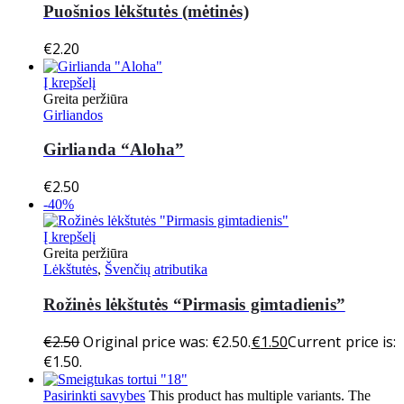
Puošnios lėkštutės (mėtinės)
€
2.20
Į krepšelį
Greita peržiūra
Girliandos
Girlianda “Aloha”
€
2.50
-40%
Į krepšelį
Greita peržiūra
Lėkštutės
,
Švenčių atributika
Rožinės lėkštutės “Pirmasis gimtadienis”
€
2.50
Original price was: €2.50.
€
1.50
Current price is:
€1.50.
Pasirinkti savybes
This product has multiple variants. The