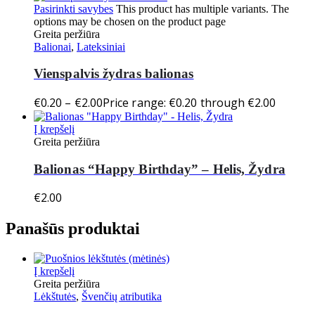
Pasirinkti savybes
This product has multiple variants. The
options may be chosen on the product page
Greita peržiūra
Balionai
,
Lateksiniai
Vienspalvis žydras balionas
€
0.20
–
€
2.00
Price range: €0.20 through €2.00
Į krepšelį
Greita peržiūra
Balionas “Happy Birthday” – Helis, Žydra
€
2.00
Panašūs produktai
Į krepšelį
Greita peržiūra
Lėkštutės
,
Švenčių atributika