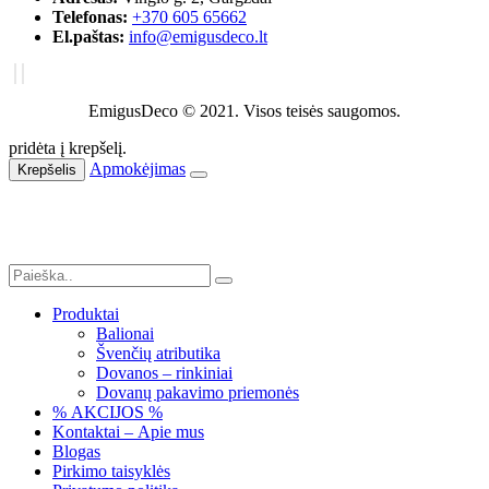
Telefonas:
+370 605 65662
El.paštas:
info@emigusdeco.lt
EmigusDeco © 2021. Visos teisės saugomos.
pridėta į krepšelį.
Apmokėjimas
Krepšelis
Produktai
Balionai
Švenčių atributika
Dovanos – rinkiniai
Dovanų pakavimo priemonės
% AKCIJOS %
Kontaktai – Apie mus
Blogas
Pirkimo taisyklės