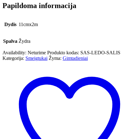
Papildoma informacija
Dydis
11cmx2m
Spalva
Žydra
Availability:
Neturime
Produkto kodas:
SAS-LEDO-SALIS
Kategorija:
Smeigtukai
Žyma:
Gimtadieniai