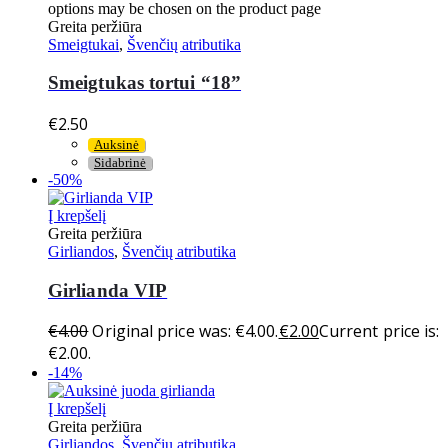
options may be chosen on the product page
Greita peržiūra
Smeigtukai
,
Švenčių atributika
Smeigtukas tortui “18”
€
2.50
Auksinė
Sidabrinė
-50%
Į krepšelį
Greita peržiūra
Girliandos
,
Švenčių atributika
Girlianda VIP
€
4.00
Original price was: €4.00.
€
2.00
Current price is:
€2.00.
-14%
Į krepšelį
Greita peržiūra
Girliandos
,
Švenčių atributika