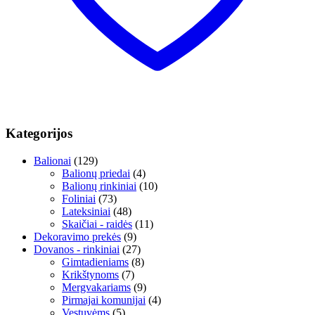
Kategorijos
Balionai
(129)
Balionų priedai
(4)
Balionų rinkiniai
(10)
Foliniai
(73)
Lateksiniai
(48)
Skaičiai - raidės
(11)
Dekoravimo prekės
(9)
Dovanos - rinkiniai
(27)
Gimtadieniams
(8)
Krikštynoms
(7)
Mergvakariams
(9)
Pirmajai komunijai
(4)
Vestuvėms
(5)