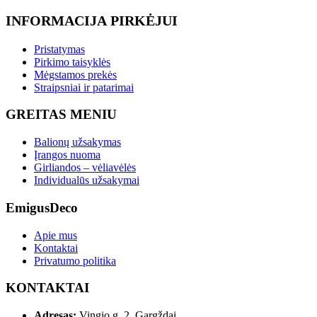
INFORMACIJA PIRKĖJUI
Pristatymas
Pirkimo taisyklės
Mėgstamos prekės
Straipsniai ir patarimai
GREITAS MENIU
Balionų užsakymas
Įrangos nuoma
Girliandos – vėliavėlės
Individualūs užsakymai
EmigusDeco
Apie mus
Kontaktai
Privatumo politika
KONTAKTAI
Adresas:
Vingio g. 2, Gargždai