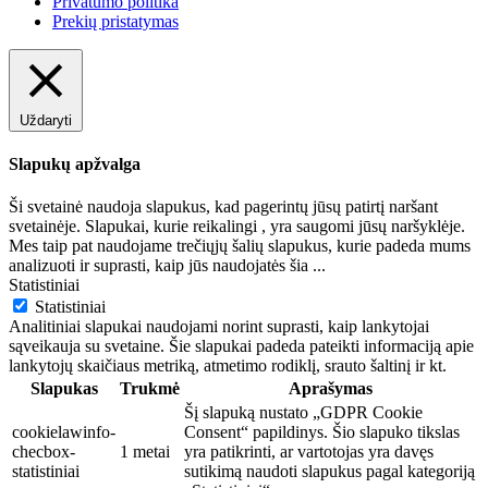
Privatumo politika
Prekių pristatymas
Uždaryti
Slapukų apžvalga
Ši svetainė naudoja slapukus, kad pagerintų jūsų patirtį naršant
svetainėje. Slapukai, kurie reikalingi , yra saugomi jūsų naršyklėje.
Mes taip pat naudojame trečiųjų šalių slapukus, kurie padeda mums
analizuoti ir suprasti, kaip jūs naudojatės šia
...
Statistiniai
Statistiniai
Analitiniai slapukai naudojami norint suprasti, kaip lankytojai
sąveikauja su svetaine. Šie slapukai padeda pateikti informaciją apie
lankytojų skaičiaus metriką, atmetimo rodiklį, srauto šaltinį ir kt.
Slapukas
Trukmė
Aprašymas
Šį slapuką nustato „GDPR Cookie
cookielawinfo-
Consent“ papildinys. Šio slapuko tikslas
checbox-
1 metai
yra patikrinti, ar vartotojas yra davęs
statistiniai
sutikimą naudoti slapukus pagal kategoriją