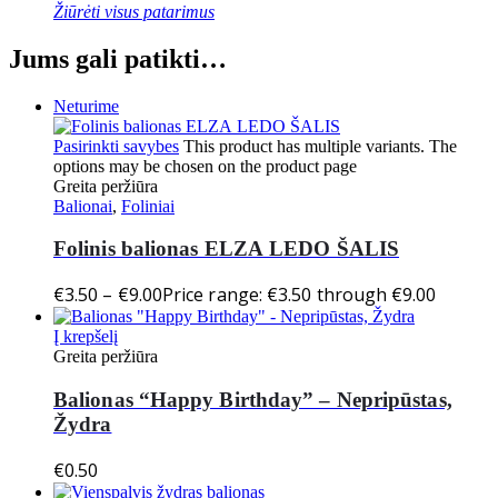
Žiūrėti visus patarimus
Jums gali patikti…
Neturime
Pasirinkti savybes
This product has multiple variants. The
options may be chosen on the product page
Greita peržiūra
Balionai
,
Foliniai
Folinis balionas ELZA LEDO ŠALIS
€
3.50
–
€
9.00
Price range: €3.50 through €9.00
Į krepšelį
Greita peržiūra
Balionas “Happy Birthday” – Nepripūstas,
Žydra
€
0.50