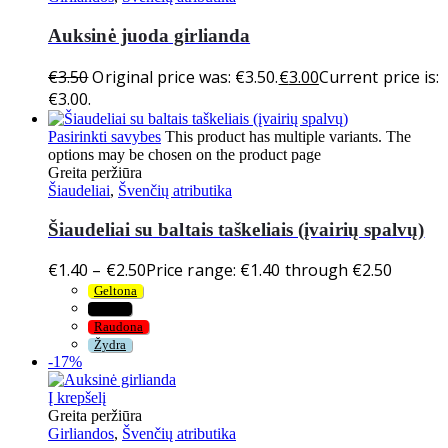
Auksinė juoda girlianda
€
3.50
Original price was: €3.50.
€
3.00
Current price is:
€3.00.
Pasirinkti savybes
This product has multiple variants. The
options may be chosen on the product page
Greita peržiūra
Šiaudeliai
,
Švenčių atributika
Šiaudeliai su baltais taškeliais (įvairių spalvų)
€
1.40
–
€
2.50
Price range: €1.40 through €2.50
Geltona
Juoda
Raudona
Žydra
-17%
Į krepšelį
Greita peržiūra
Girliandos
,
Švenčių atributika