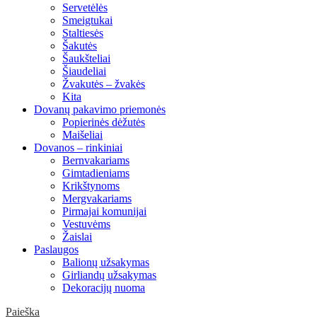
Servetėlės
Smeigtukai
Staltiesės
Šakutės
Šaukšteliai
Šiaudeliai
Žvakutės – žvakės
Kita
Dovanų pakavimo priemonės
Popierinės dėžutės
Maišeliai
Dovanos – rinkiniai
Bernvakariams
Gimtadieniams
Krikštynoms
Mergvakariams
Pirmajai komunijai
Vestuvėms
Žaislai
Paslaugos
Balionų užsakymas
Girliandų užsakymas
Dekoracijų nuoma
Paieška