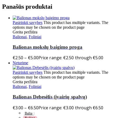
Panašūs produktai
Pasirinkti savybes
This product has multiple variants. The
options may be chosen on the product page
Greita peržiūra
Balionai
,
Foliniai
Balionas mokslų baigimo proga
€
2.50
–
€
5.00
Price range: €2.50 through €5.00
Neturime
Pasirinkti savybes
This product has multiple variants. The
options may be chosen on the product page
Greita peržiūra
Balionai
,
Foliniai
Balionas Debesėlis (įvairių spalvų)
€
3.00
–
€
6.50
Price range: €3.00 through €6.50
Balta
Rožinė