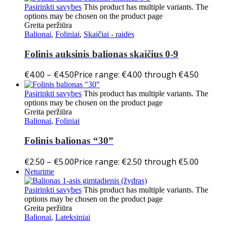
Pasirinkti savybes
This product has multiple variants. The
options may be chosen on the product page
Greita peržiūra
Balionai
,
Foliniai
,
Skaičiai - raidės
Folinis auksinis balionas skaičius 0-9
€
4.00
–
€
4.50
Price range: €4.00 through €4.50
Pasirinkti savybes
This product has multiple variants. The
options may be chosen on the product page
Greita peržiūra
Balionai
,
Foliniai
Folinis balionas “30”
€
2.50
–
€
5.00
Price range: €2.50 through €5.00
Neturime
Pasirinkti savybes
This product has multiple variants. The
options may be chosen on the product page
Greita peržiūra
Balionai
,
Lateksiniai