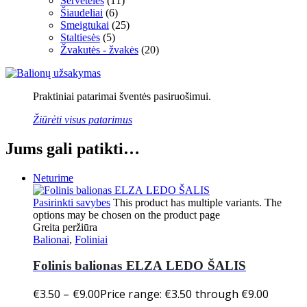
Servetėlės
(11)
Šiaudeliai
(6)
Smeigtukai
(25)
Staltiesės
(5)
Žvakutės - žvakės
(20)
Praktiniai patarimai šventės pasiruošimui.
Žiūrėti visus patarimus
Jums gali patikti…
Neturime
Pasirinkti savybes
This product has multiple variants. The
options may be chosen on the product page
Greita peržiūra
Balionai
,
Foliniai
Folinis balionas ELZA LEDO ŠALIS
€
3.50
–
€
9.00
Price range: €3.50 through €9.00