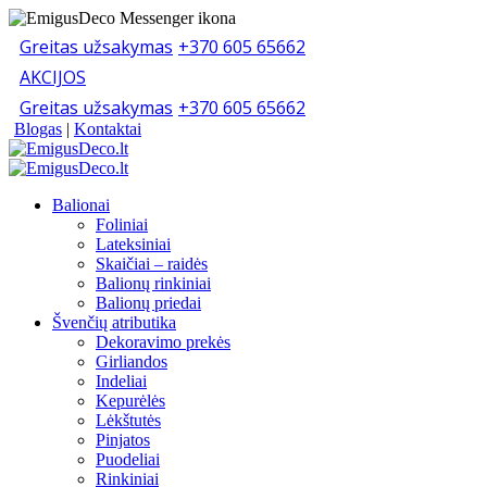
Greitas užsakymas
+370 605 65662
AKCIJOS
Greitas užsakymas
+370 605 65662
Blogas
|
Kontaktai
Balionai
Foliniai
Lateksiniai
Skaičiai – raidės
Balionų rinkiniai
Balionų priedai
Švenčių atributika
Dekoravimo prekės
Girliandos
Indeliai
Kepurėlės
Lėkštutės
Pinjatos
Puodeliai
Rinkiniai