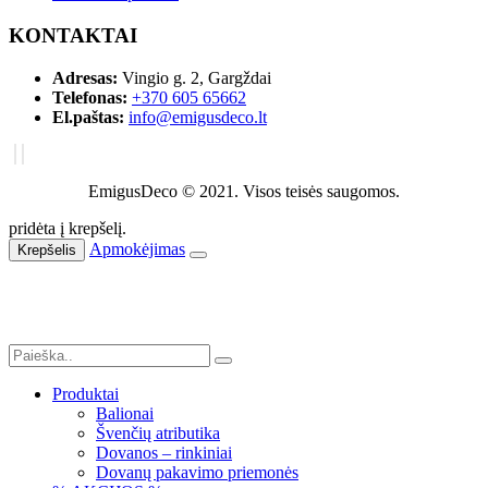
KONTAKTAI
Adresas:
Vingio g. 2, Gargždai
Telefonas:
+370 605 65662
El.paštas:
info@emigusdeco.lt
EmigusDeco © 2021. Visos teisės saugomos.
pridėta į krepšelį.
Apmokėjimas
Krepšelis
Produktai
Balionai
Švenčių atributika
Dovanos – rinkiniai
Dovanų pakavimo priemonės