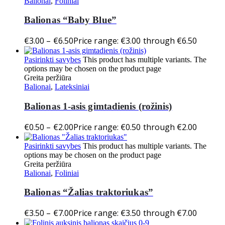
Balionai
,
Foliniai
Balionas “Baby Blue”
€
3.00
–
€
6.50
Price range: €3.00 through €6.50
Pasirinkti savybes
This product has multiple variants. The
options may be chosen on the product page
Greita peržiūra
Balionai
,
Lateksiniai
Balionas 1-asis gimtadienis (rožinis)
€
0.50
–
€
2.00
Price range: €0.50 through €2.00
Pasirinkti savybes
This product has multiple variants. The
options may be chosen on the product page
Greita peržiūra
Balionai
,
Foliniai
Balionas “Žalias traktoriukas”
€
3.50
–
€
7.00
Price range: €3.50 through €7.00