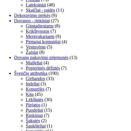
Lateksiniai
(48)
Skaičiai - raidės
(11)
Dekoravimo prekės
(9)
Dovanos - rinkiniai
(27)
Gimtadieniams
(8)
Krikštynoms
(7)
Mergvakariams
(9)
Pirmajai komunijai
(4)
Vestuvėms
(5)
Žaislai
(8)
Dovanų pakavimo priemonės
(13)
Maišeliai
(4)
Popierinės dėžutės
(7)
Švenčių atributika
(190)
Girliandos
(33)
Indeliai
(3)
Kepurėlės
(7)
Kita
(45)
Lėkštutės
(30)
Pinjatos
(1)
Puodeliai
(15)
Rinkiniai
(7)
Šakutės
(2)
Šaukšteliai
(1)