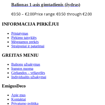
Balionas 1-asis gimtadienis (žydras)
€
0.50
–
€
2.00
Price range: €0.50 through €2.00
INFORMACIJA PIRKĖJUI
Pristatymas
Pirkimo taisyklės
Mėgstamos prekės
Straipsniai ir patarimai
GREITAS MENIU
Balionų užsakymas
Įrangos nuoma
Girliandos – vėliavėlės
Individualūs užsakymai
EmigusDeco
Apie mus
Kontaktai
Privatumo politika