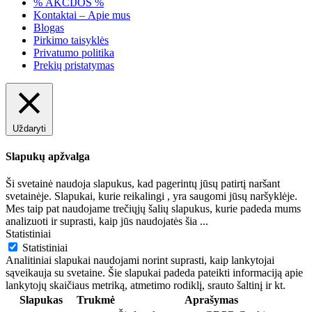
% AKCIJOS %
Kontaktai – Apie mus
Blogas
Pirkimo taisyklės
Privatumo politika
Prekių pristatymas
Uždaryti
Slapukų apžvalga
Ši svetainė naudoja slapukus, kad pagerintų jūsų patirtį naršant
svetainėje. Slapukai, kurie reikalingi , yra saugomi jūsų naršyklėje.
Mes taip pat naudojame trečiųjų šalių slapukus, kurie padeda mums
analizuoti ir suprasti, kaip jūs naudojatės šia
...
Statistiniai
Statistiniai
Analitiniai slapukai naudojami norint suprasti, kaip lankytojai
sąveikauja su svetaine. Šie slapukai padeda pateikti informaciją apie
lankytojų skaičiaus metriką, atmetimo rodiklį, srauto šaltinį ir kt.
Slapukas
Trukmė
Aprašymas