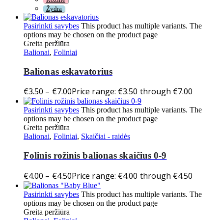
Žydra
Pasirinkti savybes
This product has multiple variants. The
options may be chosen on the product page
Greita peržiūra
Balionai
,
Foliniai
Balionas eskavatorius
€
3.50
–
€
7.00
Price range: €3.50 through €7.00
Pasirinkti savybes
This product has multiple variants. The
options may be chosen on the product page
Greita peržiūra
Balionai
,
Foliniai
,
Skaičiai - raidės
Folinis rožinis balionas skaičius 0-9
€
4.00
–
€
4.50
Price range: €4.00 through €4.50
Pasirinkti savybes
This product has multiple variants. The
options may be chosen on the product page
Greita peržiūra