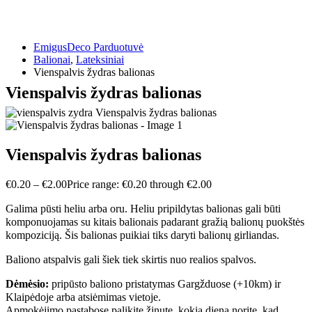
EmigusDeco Parduotuvė
Balionai
,
Lateksiniai
Vienspalvis žydras balionas
Vienspalvis žydras balionas
Vienspalvis žydras balionas
€
0.20
–
€
2.00
Price range: €0.20 through €2.00
Galima pūsti heliu arba oru. Heliu pripildytas balionas gali būti
komponuojamas su kitais balionais padarant gražią balionų puokštės
kompoziciją. Šis balionas puikiai tiks daryti balionų girliandas.
Baliono atspalvis gali šiek tiek skirtis nuo realios spalvos.
Dėmėsio:
pripūsto baliono pristatymas Gargžduose (+10km) ir
Klaipėdoje arba atsiėmimas vietoje.
Apmokėjimo pastabose palikite žinutę, kokią dieną norite, kad