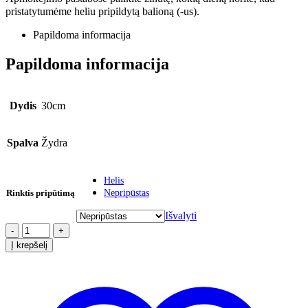
pristatytumėme heliu pripildytą balioną (-us).
Papildoma informacija
Papildoma informacija
Dydis
30cm
Spalva
Žydra
Helis
Rinktis pripūtimą
Nepripūstas
Išvalyti
-
+
Į krepšelį