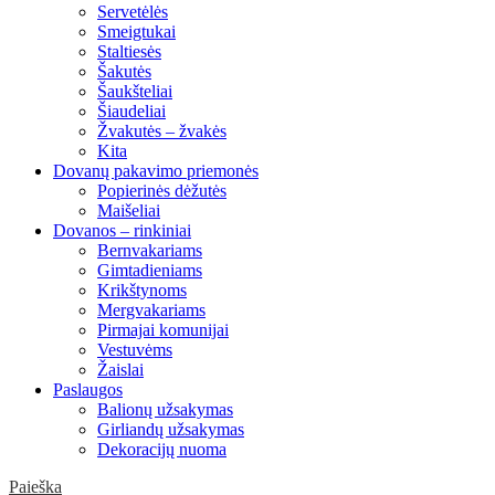
Servetėlės
Smeigtukai
Staltiesės
Šakutės
Šaukšteliai
Šiaudeliai
Žvakutės – žvakės
Kita
Dovanų pakavimo priemonės
Popierinės dėžutės
Maišeliai
Dovanos – rinkiniai
Bernvakariams
Gimtadieniams
Krikštynoms
Mergvakariams
Pirmajai komunijai
Vestuvėms
Žaislai
Paslaugos
Balionų užsakymas
Girliandų užsakymas
Dekoracijų nuoma
Paieška