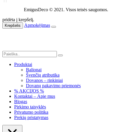
EmigusDeco © 2021. Visos teisės saugomos.
pridėta į krepšelį.
Apmokėjimas
Krepšelis
Produktai
Balionai
Švenčių atributika
Dovanos – rinkiniai
Dovanų pakavimo priemonės
% AKCIJOS %
Kontaktai – Apie mus
Blogas
Pirkimo taisyklės
Privatumo politika
Prekių pristatymas