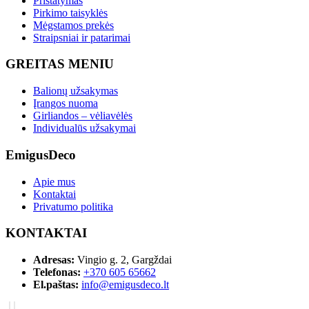
Pristatymas
Pirkimo taisyklės
Mėgstamos prekės
Straipsniai ir patarimai
GREITAS MENIU
Balionų užsakymas
Įrangos nuoma
Girliandos – vėliavėlės
Individualūs užsakymai
EmigusDeco
Apie mus
Kontaktai
Privatumo politika
KONTAKTAI
Adresas:
Vingio g. 2, Gargždai
Telefonas:
+370 605 65662
El.paštas:
info@emigusdeco.lt