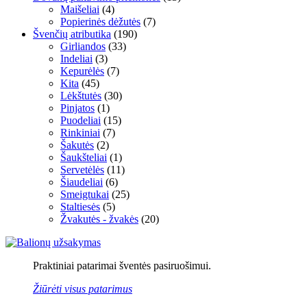
Maišeliai
(4)
Popierinės dėžutės
(7)
Švenčių atributika
(190)
Girliandos
(33)
Indeliai
(3)
Kepurėlės
(7)
Kita
(45)
Lėkštutės
(30)
Pinjatos
(1)
Puodeliai
(15)
Rinkiniai
(7)
Šakutės
(2)
Šaukšteliai
(1)
Servetėlės
(11)
Šiaudeliai
(6)
Smeigtukai
(25)
Staltiesės
(5)
Žvakutės - žvakės
(20)
Praktiniai patarimai šventės pasiruošimui.
Žiūrėti visus patarimus