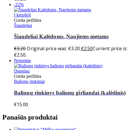
-22%
Į krepšelį
Greita peržiūra
Šiaudeliai
Šiaudeliai Kalėdoms, Naujiems metams
€
3.20
Original price was: €3.20.
€
2.50
Current price is:
€2.50.
Neturime
Daugiau
Greita peržiūra
Balionų rinkiniai
Balionų rinkinys balionų girliandai (kalėdinis)
€
15.00
Panašūs produktai