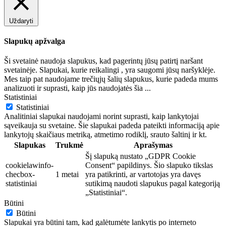
Uždaryti
Slapukų apžvalga
Ši svetainė naudoja slapukus, kad pagerintų jūsų patirtį naršant
svetainėje. Slapukai, kurie reikalingi , yra saugomi jūsų naršyklėje.
Mes taip pat naudojame trečiųjų šalių slapukus, kurie padeda mums
analizuoti ir suprasti, kaip jūs naudojatės šia
...
Statistiniai
Statistiniai
Analitiniai slapukai naudojami norint suprasti, kaip lankytojai
sąveikauja su svetaine. Šie slapukai padeda pateikti informaciją apie
lankytojų skaičiaus metriką, atmetimo rodiklį, srauto šaltinį ir kt.
Slapukas
Trukmė
Aprašymas
Šį slapuką nustato „GDPR Cookie
cookielawinfo-
Consent“ papildinys. Šio slapuko tikslas
checbox-
1 metai
yra patikrinti, ar vartotojas yra davęs
statistiniai
sutikimą naudoti slapukus pagal kategoriją
„Statistiniai“.
Būtini
Būtini
Slapukai yra būtini tam, kad galėtumėte lankytis po interneto