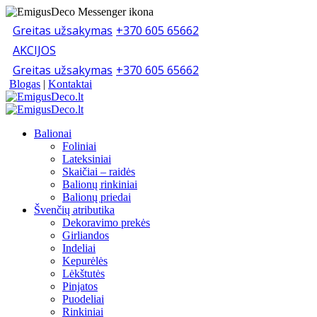
Greitas užsakymas
+370 605 65662
AKCIJOS
Greitas užsakymas
+370 605 65662
Blogas
|
Kontaktai
Balionai
Foliniai
Lateksiniai
Skaičiai – raidės
Balionų rinkiniai
Balionų priedai
Švenčių atributika
Dekoravimo prekės
Girliandos
Indeliai
Kepurėlės
Lėkštutės
Pinjatos
Puodeliai
Rinkiniai