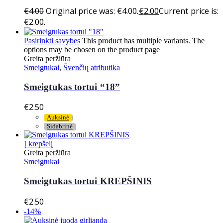
€
4.00
Original price was: €4.00.
€
2.00
Current price is:
€2.00.
Pasirinkti savybes
This product has multiple variants. The
options may be chosen on the product page
Greita peržiūra
Smeigtukai
,
Švenčių atributika
Smeigtukas tortui “18”
€
2.50
Auksinė
Sidabrinė
Į krepšelį
Greita peržiūra
Smeigtukai
Smeigtukas tortui KREPŠINIS
€
2.50
-14%