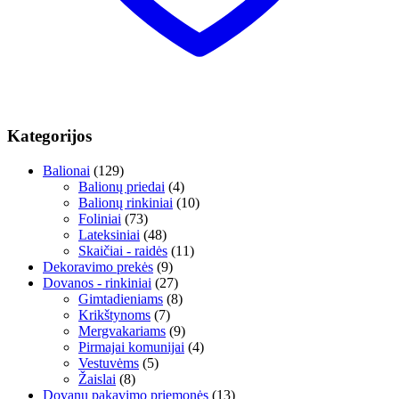
Kategorijos
Balionai
(129)
Balionų priedai
(4)
Balionų rinkiniai
(10)
Foliniai
(73)
Lateksiniai
(48)
Skaičiai - raidės
(11)
Dekoravimo prekės
(9)
Dovanos - rinkiniai
(27)
Gimtadieniams
(8)
Krikštynoms
(7)
Mergvakariams
(9)
Pirmajai komunijai
(4)
Vestuvėms
(5)
Žaislai
(8)
Dovanų pakavimo priemonės
(13)