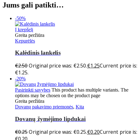
Jums gali patikti…
-50%
Į krepšelį
Greita peržiūra
Kepurėlės
Kalėdinis lankelis
€
2.50
Original price was: €2.50.
€
1.25
Current price is:
€1.25.
-20%
Pasirinkti savybes
This product has multiple variants. The
options may be chosen on the product page
Greita peržiūra
Dovanų pakavimo priemonės
,
Kita
Dovanų žymėjimo lipdukai
€
0.25
Original price was: €0.25.
€
0.20
Current price is:
€0.20.