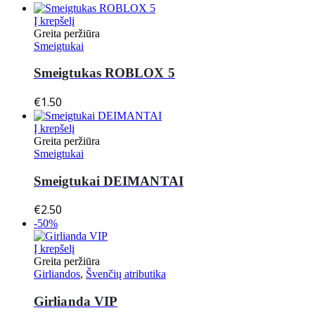
Į krepšelį
Greita peržiūra
Smeigtukai
Smeigtukas ROBLOX 5
€
1.50
Į krepšelį
Greita peržiūra
Smeigtukai
Smeigtukai DEIMANTAI
€
2.50
-50%
Į krepšelį
Greita peržiūra
Girliandos
,
Švenčių atributika
Girlianda VIP