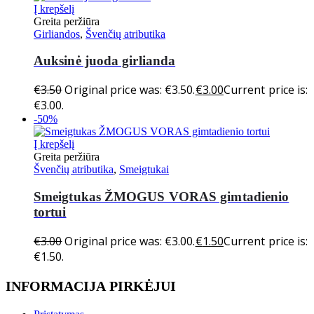
Į krepšelį
Greita peržiūra
Girliandos
,
Švenčių atributika
Auksinė juoda girlianda
€
3.50
Original price was: €3.50.
€
3.00
Current price is:
€3.00.
-50%
Į krepšelį
Greita peržiūra
Švenčių atributika
,
Smeigtukai
Smeigtukas ŽMOGUS VORAS gimtadienio
tortui
€
3.00
Original price was: €3.00.
€
1.50
Current price is:
€1.50.
INFORMACIJA PIRKĖJUI