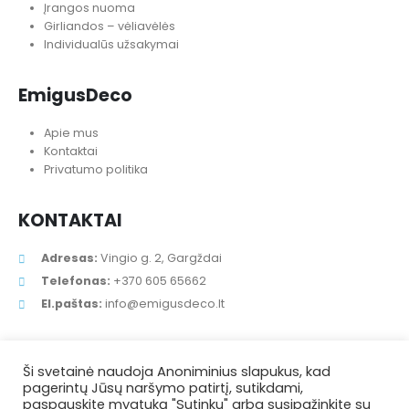
Įrangos nuoma
Girliandos – vėliavėlės
Individualūs užsakymai
EmigusDeco
Apie mus
Kontaktai
Privatumo politika
KONTAKTAI
Adresas:
Vingio g. 2, Gargždai
Telefonas:
+370 605 65662
El.paštas:
info@emigusdeco.lt
Ši svetainė naudoja Anoniminius slapukus, kad
pagerintų Jūsų naršymo patirtį, sutikdami,
paspauskite mygtuką "Sutinku" arba susipažinkite su