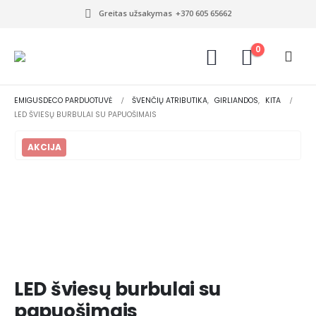
Greitas užsakymas
+370 605 65662
0
EMIGUSDECO PARDUOTUVĖ
ŠVENČIŲ ATRIBUTIKA
,
GIRLIANDOS
,
KITA
LED ŠVIESŲ BURBULAI SU PAPUOŠIMAIS
AKCIJA
LED šviesų burbulai su
papuošimais