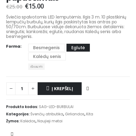
€
15.00
€
25.00
Šviečia spalvotomis LED lemputėmis. Ilgis 3 m. 10 plastikinių
lempučių burbulų, kurių ilgis paskirstytas kas antras po
50/70cm. Burbuluose viduje dekoruota žiemos detalėmis:
sniegutis; kankorėžis; eglutė, raudonas Kalėdų senis arba
besmegenis.
Forma
Besmegenis
Eglutė
Kalėdų senis
IŠVALYTI
Į KREPŠELĮ
Produkto kodas:
SAG-LED-BURBULAI
Kategorijos:
Švenčių atributika
,
Girliandos
,
Kita
Žymos:
Kalėdos
,
Naujieji metai