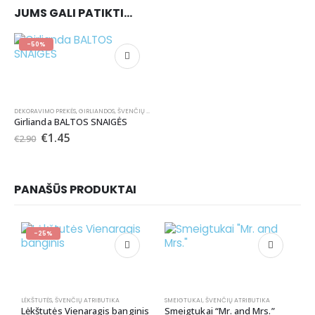
JUMS GALI PATIKTI…
-50%
DEKORAVIMO PREKĖS
,
GIRLIANDOS
,
ŠVENČIŲ ATRIBUTIKA
Girlianda BALTOS SNAIGĖS
€
1.45
€
2.90
PANAŠŪS PRODUKTAI
-25%
LĖKŠTUTĖS
,
ŠVENČIŲ ATRIBUTIKA
SMEIGTUKAI
,
ŠVENČIŲ ATRIBUTIKA
Lėkštutės Vienaragis banginis
Smeigtukai “Mr. and Mrs.”