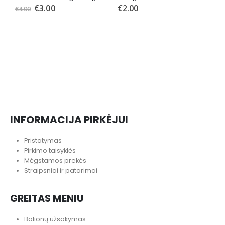
€
3.00
€
2.00
€
4.00
LĖ
L
INFORMACIJA PIRKĖJUI
Pristatymas
Pirkimo taisyklės
Mėgstamos prekės
Straipsniai ir patarimai
GREITAS MENIU
Balionų užsakymas