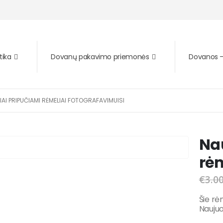
tika
Dovanų pakavimo priemonės
Dovanos – 
AI PRIPUČIAMI RĖMELIAI FOTOGRAFAVIMUISI
Na
rėm
€
3.0
Šie rė
Naujuo