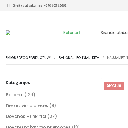
Greitas užsakymas
+370 605 65662
Balionai
Švenčių atribu
EMIGUSDECO PARDUOTUVĖ
BALIONAI
,
FOLINIAI
,
KITA
NAUJAMETINI
Kategorijos
AKCIJA
Balionai
(129)
Dekoravimo prekės
(9)
Dovanos - rinkiniai
(27)
Dovanų pakavimo priemonės
(13)