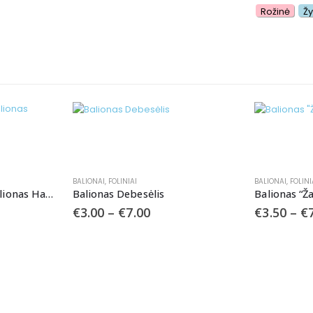
Rožinė
Ž
BALIONAI
,
FOLINIAI
BALIONAI
,
FOLINI
Folinis gimtadienio balionas Happy Birthday
Balionas Debesėlis
Balionas “Ža
€
3.00
–
€
7.00
€
3.50
–
€