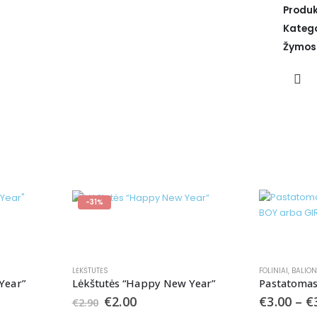
Produk
Katego
Žymos
-31%
LĖKŠTUTĖS
FOLINIAI
,
BALION
Year”
Lėkštutės “Happy New Year”
€
2.00
€
3.00
–
€
€
2.90