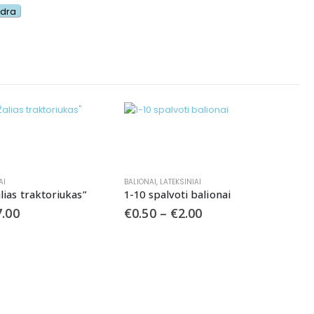
ydra
AI
BALIONAI
,
LATEKSINIAI
lias traktoriukas”
1-10 spalvoti balionai
7.00
€
0.50
–
€
2.00
B
B