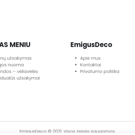
AS MENIU
EmigusDeco
onų užsakymas
Apie mus
ngos nuoma
Kontaktai
iandos – vėliavėlės
Privatumo politika
vidualūs užsakymai
EmigusDeco © 2021. Visos teisės saugomos.