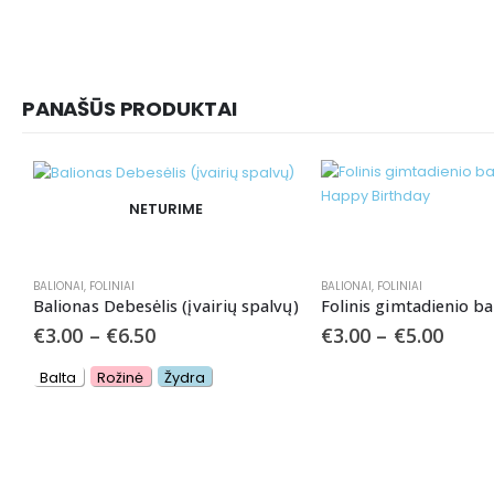
PANAŠŪS PRODUKTAI
NETURIME
BALIONAI
,
FOLINIAI
BALIONAI
,
FOLINIAI
Balionas Debesėlis (įvairių spalvų)
€
3.00
–
€
6.50
€
3.00
–
€
5.00
Balta
Rožinė
Žydra