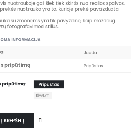
vis nuotraukoje gali šiek tiek skirtis nuo realios spalvos.
i prekės nuotrauka yra ta, kurioje prekė pavaizduota
auka su žmonėms yra tik pavyzdinė, kaip maždaug
tų fotografavimosi stilius.
DOMA INFORMACIJA
va
Juoda
is pripūtimą
Pripūstas
s pripūtimą
Pripūstas
IŠVALYTI
Į KREPŠELĮ