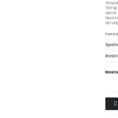
Atspal
Tikroj
viena.
Nuotr
atrody
PAPIL
Spal
Rinkt
Rinkti