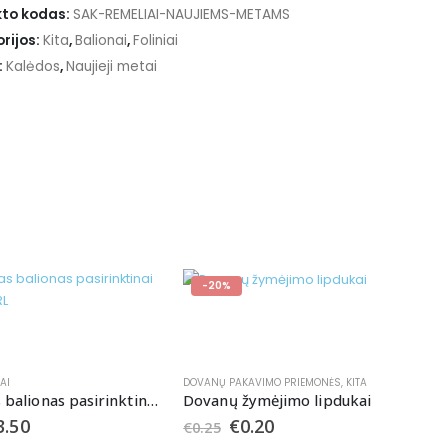
to kodas:
SAK-REMELIAI-NAUJIEMS-METAMS
rijos:
Kita
,
Balionai
,
Foliniai
:
Kalėdos
,
Naujieji metai
-20%
AI
DOVANŲ PAKAVIMO PRIEMONĖS
,
KITA
Pastatomas balionas pasirinktinai BOY arba GIRL
Dovanų žymėjimo lipdukai
3.50
€
0.20
€
0.25