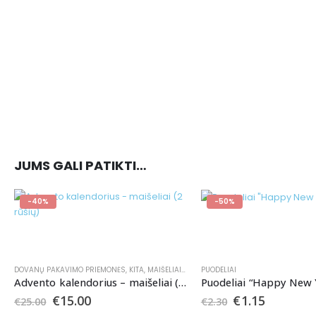
JUMS GALI PATIKTI…
-40%
-50%
DOVANŲ PAKAVIMO PRIEMONĖS
,
KITA
,
MAIŠELIAI
,
ŠVENČIŲ ATRIBUTIKA
PUODELIAI
Advento kalendorius – maišeliai (2 rūšių)
Puodeliai “Happy New 
€
15.00
€
1.15
€
25.00
€
2.30