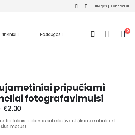
Blogas
|
Kontaktai
0
rinkiniai
Paslaugos
ujametiniai pripučiami
eliai fotografavimuisi
€
2.00
0
meliai folinis balionas suteiks šventiškumo sutinkant
sius metus!