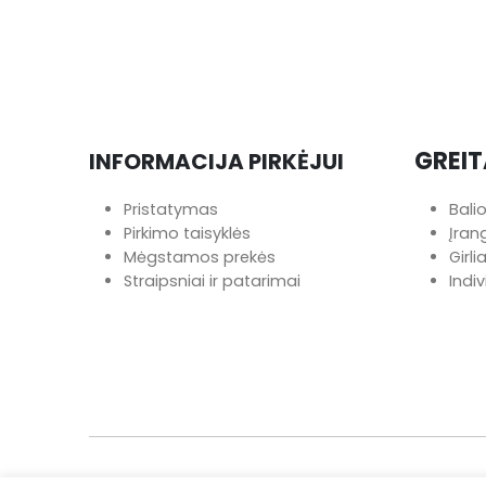
GREIT
INFORMACIJA PIRKĖJUI
Pristatymas
Bali
Pirkimo taisyklės
Įra
Mėgstamos prekės
Girl
Straipsniai ir patarimai
Indi