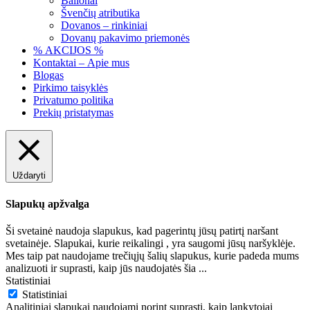
Balionai
Švenčių atributika
Dovanos – rinkiniai
Dovanų pakavimo priemonės
% AKCIJOS %
Kontaktai – Apie mus
Blogas
Pirkimo taisyklės
Privatumo politika
Prekių pristatymas
Uždaryti
Slapukų apžvalga
Ši svetainė naudoja slapukus, kad pagerintų jūsų patirtį naršant
svetainėje. Slapukai, kurie reikalingi , yra saugomi jūsų naršyklėje.
Mes taip pat naudojame trečiųjų šalių slapukus, kurie padeda mums
analizuoti ir suprasti, kaip jūs naudojatės šia
...
Statistiniai
Statistiniai
Analitiniai slapukai naudojami norint suprasti, kaip lankytojai