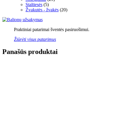
Staltiesės
(5)
Žvakutės - žvakės
(20)
Praktiniai patarimai šventės pasiruošimui.
Žiūrėti visus patarimus
Panašūs produktai