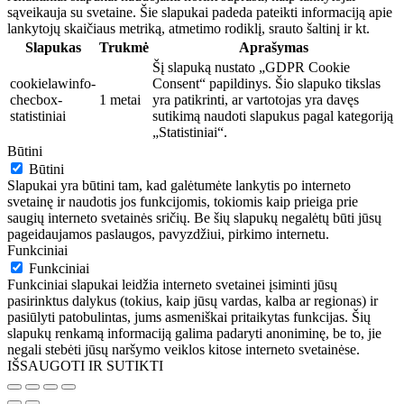
sąveikauja su svetaine. Šie slapukai padeda pateikti informaciją apie
lankytojų skaičiaus metriką, atmetimo rodiklį, srauto šaltinį ir kt.
Slapukas
Trukmė
Aprašymas
Šį slapuką nustato „GDPR Cookie
cookielawinfo-
Consent“ papildinys. Šio slapuko tikslas
checbox-
1 metai
yra patikrinti, ar vartotojas yra davęs
statistiniai
sutikimą naudoti slapukus pagal kategoriją
„Statistiniai“.
Būtini
Būtini
Slapukai yra būtini tam, kad galėtumėte lankytis po interneto
svetainę ir naudotis jos funkcijomis, tokiomis kaip prieiga prie
saugių interneto svetainės sričių. Be šių slapukų negalėtų būti jūsų
pageidaujamos paslaugos, pavyzdžiui, pirkimo internetu.
Funkciniai
Funkciniai
Funkciniai slapukai leidžia interneto svetainei įsiminti jūsų
pasirinktus dalykus (tokius, kaip jūsų vardas, kalba ar regionas) ir
pasiūlyti patobulintas, jums asmeniškai pritaikytas funkcijas. Šių
slapukų renkamą informaciją galima padaryti anoniminę, be to, jie
negali stebėti jūsų naršymo veiklos kitose interneto svetainėse.
IŠSAUGOTI IR SUTIKTI