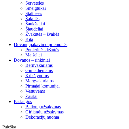
Servetėlės
Smeigtukai
Staltiesės
Šakutės
Šaukšteliai
Šiaudeliai
Žvakutės – žvakės
Kita
Dovanų pakavimo priemonės
Popierinės dėžutės
Maišeliai
Dovanos – rinkiniai
Bernvakariams
Gimtadieniams
Krikštynoms
Mergvakariams
Pirmajai komunijai
Vestuvėms
Žaislai
Paslaugos
Balionų užsakymas
Girliandų užsakymas
Dekoracijų nuoma
Paieška