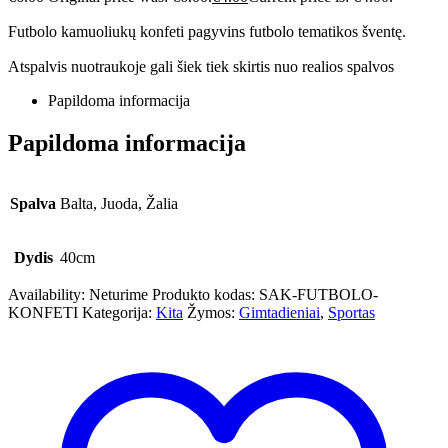
Futbolo kamuoliukų konfeti pagyvins futbolo tematikos šventę.
Atspalvis nuotraukoje gali šiek tiek skirtis nuo realios spalvos
Papildoma informacija
Papildoma informacija
Spalva
Balta, Juoda, Žalia
Dydis
40cm
Availability:
Neturime
Produkto kodas:
SAK-FUTBOLO-
KONFETI
Kategorija:
Kita
Žymos:
Gimtadieniai
,
Sportas