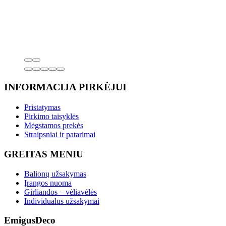
INFORMACIJA PIRKĖJUI
Pristatymas
Pirkimo taisyklės
Mėgstamos prekės
Straipsniai ir patarimai
GREITAS MENIU
Balionų užsakymas
Įrangos nuoma
Girliandos – vėliavėlės
Individualūs užsakymai
EmigusDeco