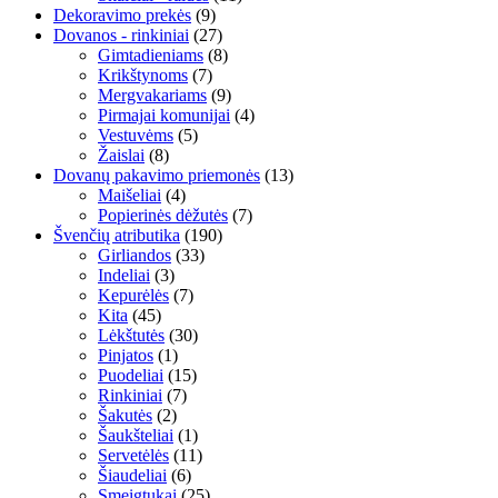
Dekoravimo prekės
(9)
Dovanos - rinkiniai
(27)
Gimtadieniams
(8)
Krikštynoms
(7)
Mergvakariams
(9)
Pirmajai komunijai
(4)
Vestuvėms
(5)
Žaislai
(8)
Dovanų pakavimo priemonės
(13)
Maišeliai
(4)
Popierinės dėžutės
(7)
Švenčių atributika
(190)
Girliandos
(33)
Indeliai
(3)
Kepurėlės
(7)
Kita
(45)
Lėkštutės
(30)
Pinjatos
(1)
Puodeliai
(15)
Rinkiniai
(7)
Šakutės
(2)
Šaukšteliai
(1)
Servetėlės
(11)
Šiaudeliai
(6)
Smeigtukai
(25)