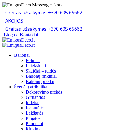
Greitas užsakymas
+370 605 65662
AKCIJOS
Greitas užsakymas
+370 605 65662
Blogas
|
Kontaktai
Balionai
Foliniai
Lateksiniai
Skaičiai – raidės
Balionų rinkiniai
Balionų priedai
Švenčių atributika
Dekoravimo prekės
Girliandos
Indeliai
Kepurėlės
Lėkštutės
Pinjatos
Puodeliai
Rinkiniai