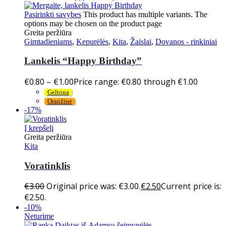
Pasirinkti savybes
This product has multiple variants. The
options may be chosen on the product page
Greita peržiūra
Gimtadieniams
,
Kepurėlės
,
Kita
,
Žaislai
,
Dovanos - rinkiniai
Lankelis “Happy Birthday”
€
0.80
–
€
1.00
Price range: €0.80 through €1.00
Geltona
Oranžinė
-17%
Į krepšelį
Greita peržiūra
Kita
Voratinklis
€
3.00
Original price was: €3.00.
€
2.50
Current price is:
€2.50.
-10%
Neturime