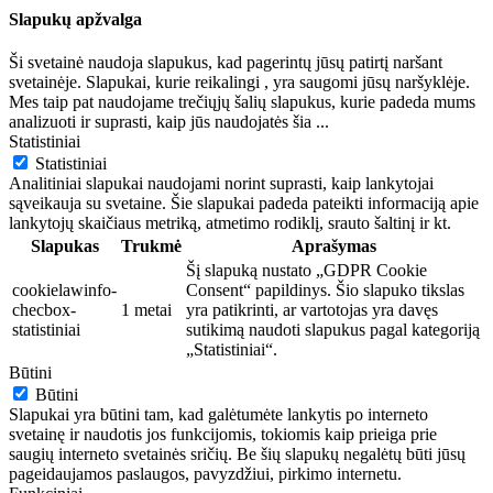
Slapukų apžvalga
Ši svetainė naudoja slapukus, kad pagerintų jūsų patirtį naršant
svetainėje. Slapukai, kurie reikalingi , yra saugomi jūsų naršyklėje.
Mes taip pat naudojame trečiųjų šalių slapukus, kurie padeda mums
analizuoti ir suprasti, kaip jūs naudojatės šia
...
Statistiniai
Statistiniai
Analitiniai slapukai naudojami norint suprasti, kaip lankytojai
sąveikauja su svetaine. Šie slapukai padeda pateikti informaciją apie
lankytojų skaičiaus metriką, atmetimo rodiklį, srauto šaltinį ir kt.
Slapukas
Trukmė
Aprašymas
Šį slapuką nustato „GDPR Cookie
cookielawinfo-
Consent“ papildinys. Šio slapuko tikslas
checbox-
1 metai
yra patikrinti, ar vartotojas yra davęs
statistiniai
sutikimą naudoti slapukus pagal kategoriją
„Statistiniai“.
Būtini
Būtini
Slapukai yra būtini tam, kad galėtumėte lankytis po interneto
svetainę ir naudotis jos funkcijomis, tokiomis kaip prieiga prie
saugių interneto svetainės sričių. Be šių slapukų negalėtų būti jūsų
pageidaujamos paslaugos, pavyzdžiui, pirkimo internetu.