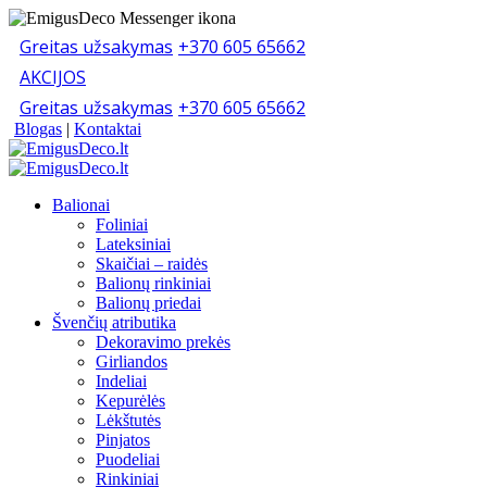
Greitas užsakymas
+370 605 65662
AKCIJOS
Greitas užsakymas
+370 605 65662
Blogas
|
Kontaktai
Balionai
Foliniai
Lateksiniai
Skaičiai – raidės
Balionų rinkiniai
Balionų priedai
Švenčių atributika
Dekoravimo prekės
Girliandos
Indeliai
Kepurėlės
Lėkštutės
Pinjatos
Puodeliai
Rinkiniai