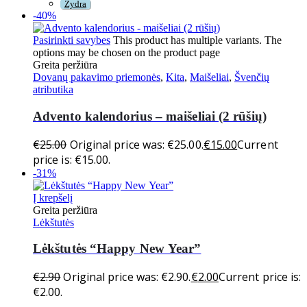
Žydra
-40%
Pasirinkti savybes
This product has multiple variants. The
options may be chosen on the product page
Greita peržiūra
Dovanų pakavimo priemonės
,
Kita
,
Maišeliai
,
Švenčių
atributika
Advento kalendorius – maišeliai (2 rūšių)
€
25.00
Original price was: €25.00.
€
15.00
Current
price is: €15.00.
-31%
Į krepšelį
Greita peržiūra
Lėkštutės
Lėkštutės “Happy New Year”
€
2.90
Original price was: €2.90.
€
2.00
Current price is:
€2.00.