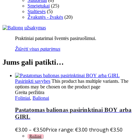
Šiaudeliai
(6)
Smeigtukai
(25)
Staltiesės
(5)
Žvakutės - žvakės
(20)
Praktiniai patarimai šventės pasiruošimui.
Žiūrėti visus patarimus
Jums gali patikti…
Pasirinkti savybes
This product has multiple variants. The
options may be chosen on the product page
Greita peržiūra
Foliniai
,
Balionai
Pastatomas balionas pasirinktinai BOY arba
GIRL
€
3.00
–
€
3.50
Price range: €3.00 through €3.50
Rožinė