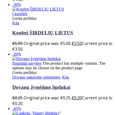
-30%
Į krepšelį
Greita peržiūra
Kita
Konfeti ŠIRDELIŲ LIETUS
€
5.00
Original price was: €5.00.
€
3.50
Current price is:
€3.50.
-20%
Pasirinkti savybes
This product has multiple variants. The
options may be chosen on the product page
Greita peržiūra
Dovanų pakavimo priemonės
,
Kita
Dovanų žymėjimo lipdukai
€
0.25
Original price was: €0.25.
€
0.20
Current price is:
€0.20.
-43%