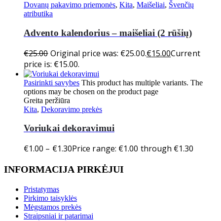
Dovanų pakavimo priemonės
,
Kita
,
Maišeliai
,
Švenčių
atributika
Advento kalendorius – maišeliai (2 rūšių)
€
25.00
Original price was: €25.00.
€
15.00
Current
price is: €15.00.
Pasirinkti savybes
This product has multiple variants. The
options may be chosen on the product page
Greita peržiūra
Kita
,
Dekoravimo prekės
Voriukai dekoravimui
€
1.00
–
€
1.30
Price range: €1.00 through €1.30
INFORMACIJA PIRKĖJUI
Pristatymas
Pirkimo taisyklės
Mėgstamos prekės
Straipsniai ir patarimai