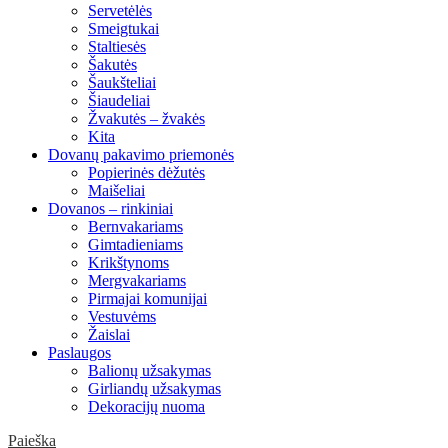
Servetėlės
Smeigtukai
Staltiesės
Šakutės
Šaukšteliai
Šiaudeliai
Žvakutės – žvakės
Kita
Dovanų pakavimo priemonės
Popierinės dėžutės
Maišeliai
Dovanos – rinkiniai
Bernvakariams
Gimtadieniams
Krikštynoms
Mergvakariams
Pirmajai komunijai
Vestuvėms
Žaislai
Paslaugos
Balionų užsakymas
Girliandų užsakymas
Dekoracijų nuoma
Paieška