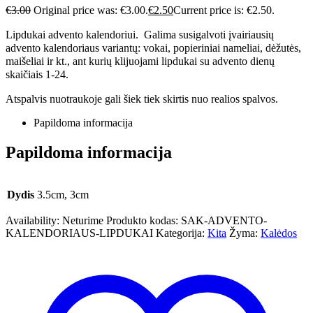
€
3.00
Original price was: €3.00.
€
2.50
Current price is: €2.50.
Lipdukai advento kalendoriui. Galima susigalvoti įvairiausių
advento kalendoriaus variantų: vokai, popieriniai nameliai, dėžutės,
maišeliai ir kt., ant kurių klijuojami lipdukai su advento dienų
skaičiais 1-24.
Atspalvis nuotraukoje gali šiek tiek skirtis nuo realios spalvos.
Papildoma informacija
Papildoma informacija
Dydis
3.5cm, 3cm
Availability:
Neturime
Produkto kodas:
SAK-ADVENTO-
KALENDORIAUS-LIPDUKAI
Kategorija:
Kita
Žyma:
Kalėdos