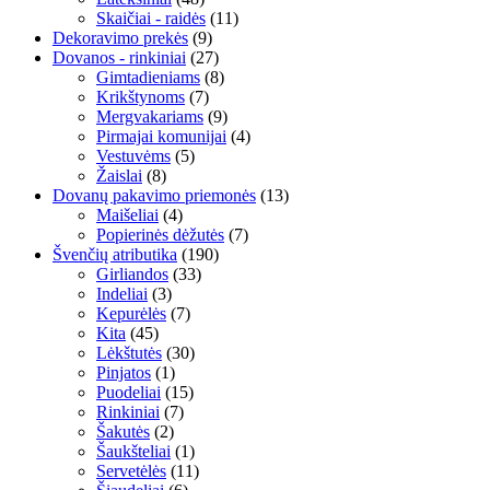
Skaičiai - raidės
(11)
Dekoravimo prekės
(9)
Dovanos - rinkiniai
(27)
Gimtadieniams
(8)
Krikštynoms
(7)
Mergvakariams
(9)
Pirmajai komunijai
(4)
Vestuvėms
(5)
Žaislai
(8)
Dovanų pakavimo priemonės
(13)
Maišeliai
(4)
Popierinės dėžutės
(7)
Švenčių atributika
(190)
Girliandos
(33)
Indeliai
(3)
Kepurėlės
(7)
Kita
(45)
Lėkštutės
(30)
Pinjatos
(1)
Puodeliai
(15)
Rinkiniai
(7)
Šakutės
(2)
Šaukšteliai
(1)
Servetėlės
(11)