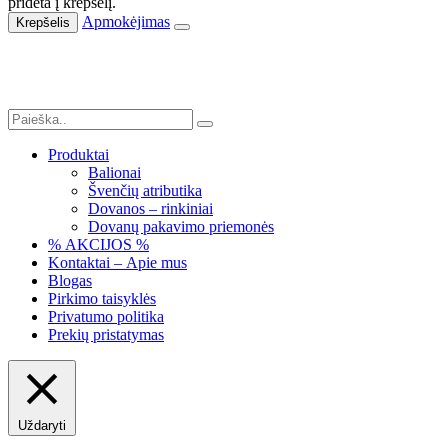
pridėta į krepšelį.
Apmokėjimas
Krepšelis
Produktai
Balionai
Švenčių atributika
Dovanos – rinkiniai
Dovanų pakavimo priemonės
% AKCIJOS %
Kontaktai – Apie mus
Blogas
Pirkimo taisyklės
Privatumo politika
Prekių pristatymas
Uždaryti