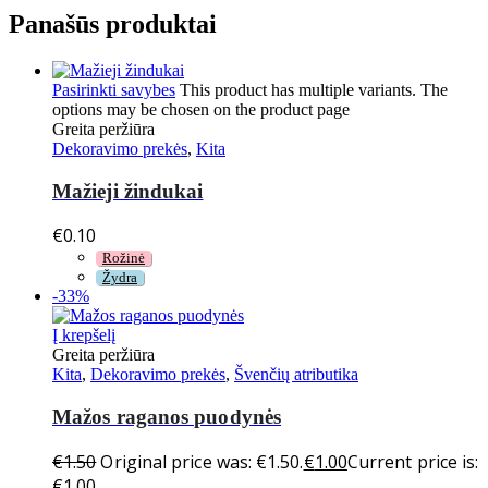
Panašūs produktai
Pasirinkti savybes
This product has multiple variants. The
options may be chosen on the product page
Greita peržiūra
Dekoravimo prekės
,
Kita
Mažieji žindukai
€
0.10
Rožinė
Žydra
-33%
Į krepšelį
Greita peržiūra
Kita
,
Dekoravimo prekės
,
Švenčių atributika
Mažos raganos puodynės
€
1.50
Original price was: €1.50.
€
1.00
Current price is:
€1.00.