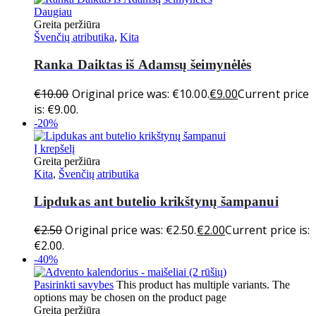
Daugiau
Greita peržiūra
Švenčių atributika
,
Kita
Ranka Daiktas iš Adamsų šeimynėlės
€
10.00
Original price was: €10.00.
€
9.00
Current price
is: €9.00.
-20%
Į krepšelį
Greita peržiūra
Kita
,
Švenčių atributika
Lipdukas ant butelio krikštynų šampanui
€
2.50
Original price was: €2.50.
€
2.00
Current price is:
€2.00.
-40%
Pasirinkti savybes
This product has multiple variants. The
options may be chosen on the product page
Greita peržiūra