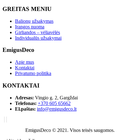
GREITAS MENIU
Balionų užsakymas
Įrangos nuoma
Girliandos – vėliavėlės
Individualūs užsakymai
EmigusDeco
Apie mus
Kontaktai
Privatumo politika
KONTAKTAI
Adresas:
Vingio g. 2, Gargždai
Telefonas:
+370 605 65662
El.paštas:
info@emigusdeco.lt
EmigusDeco © 2021. Visos teisės saugomos.