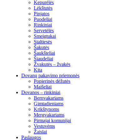
Kepurėlės
Lėkštutės
Pinjatos
Puodeliai
Rinkiniai
Servetėlės
Smeigtukai
Staltiesės
Šakutės
Šaukšteliai
Šiaudeliai
Žvakutės – žvakės
Kita
Dovanų pakavimo priemonės
Popierinės dėžutės
Maišeliai
Dovanos – rinkiniai
Bernvakariams
Gimtadieniams
Krikštynoms
Mergvakariams
Pirmajai komunijai
Vestuvėms
Žaislai
Paslaugos