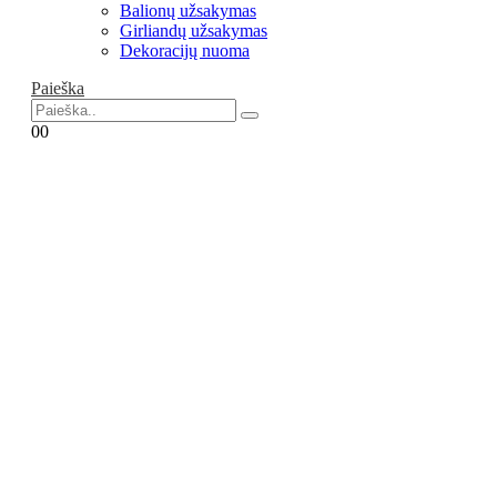
Balionų užsakymas
Girliandų užsakymas
Dekoracijų nuoma
Paieška
0
0