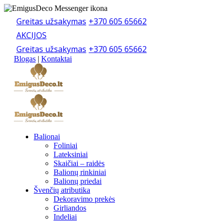
Greitas užsakymas
+370 605 65662
AKCIJOS
Greitas užsakymas
+370 605 65662
Blogas
|
Kontaktai
Balionai
Foliniai
Lateksiniai
Skaičiai – raidės
Balionų rinkiniai
Balionų priedai
Švenčių atributika
Dekoravimo prekės
Girliandos
Indeliai