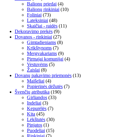
Balionų priedai
(4)
Balionų rinkiniai
(10)
Foliniai
(73)
Lateksiniai
(48)
Skaičiai - raidės
(11)
Dekoravimo prekės
(9)
Dovanos - rinkiniai
(27)
Gimtadieniams
(8)
Krikštynoms
(7)
Mergvakariams
(9)
Pirmajai komunijai
(4)
Vestuvėms
(5)
Žaislai
(8)
Dovanų pakavimo priemonės
(13)
Maišeliai
(4)
Popierinės dėžutės
(7)
Švenčių atributika
(190)
Girliandos
(33)
Indeliai
(3)
Kepurėlės
(7)
Kita
(45)
Lėkštutės
(30)
Pinjatos
(1)
Puodeliai
(15)
Rinkiniai
(7)