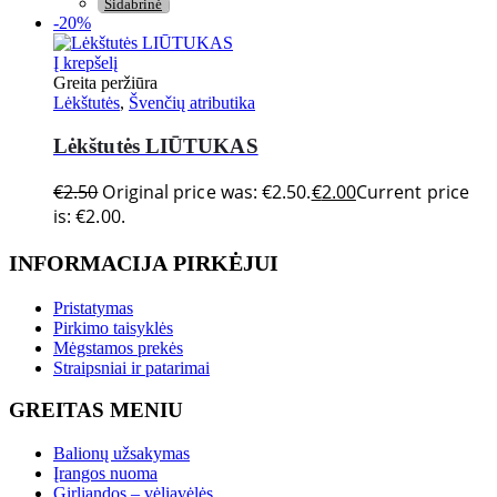
Sidabrinė
-20%
Į krepšelį
Greita peržiūra
Lėkštutės
,
Švenčių atributika
Lėkštutės LIŪTUKAS
€
2.50
Original price was: €2.50.
€
2.00
Current price
is: €2.00.
INFORMACIJA PIRKĖJUI
Pristatymas
Pirkimo taisyklės
Mėgstamos prekės
Straipsniai ir patarimai
GREITAS MENIU
Balionų užsakymas
Įrangos nuoma
Girliandos – vėliavėlės