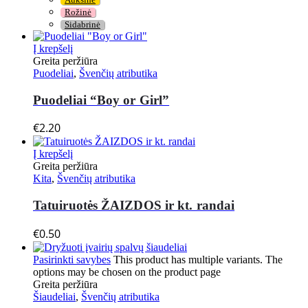
Auksinė
Rožinė
Sidabrinė
Į krepšelį
Greita peržiūra
Puodeliai
,
Švenčių atributika
Puodeliai “Boy or Girl”
€
2.20
Į krepšelį
Greita peržiūra
Kita
,
Švenčių atributika
Tatuiruotės ŽAIZDOS ir kt. randai
€
0.50
Pasirinkti savybes
This product has multiple variants. The
options may be chosen on the product page
Greita peržiūra
Šiaudeliai
,
Švenčių atributika