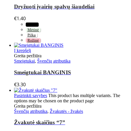
Dryžuoti įvairių spalvų šiaudeliai
€
1.40
Juoda
Mėtinė
Pilka
Rožinė
Į krepšelį
Greita peržiūra
Smeigtukai
,
Švenčių atributika
Smeigtukai BANGINIS
€
3.30
Pasirinkti savybes
This product has multiple variants. The
options may be chosen on the product page
Greita peržiūra
Švenčių atributika
,
Žvakutės - žvakės
Žvakutė skaičius “7”