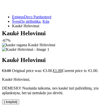
EmigusDeco Parduotuvė
Švenčių atributika
,
Kita
Kaukė Helovinui
Kaukė Helovinui
-67%
Kaukė Helovinui
€
3.00
Original price was: €3.00.
€
1.00
Current price is: €1.00.
Kaukė Helovinui.
DĖMESIO! Nuolaida taikoma, nes kaukė turi pažeidimų, yra
aplankstyta, bet tai netrukdo jos dėvėti.
Į krepšelį