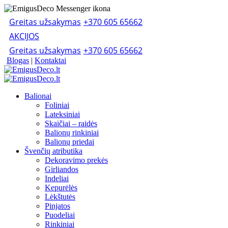
Greitas užsakymas
+370 605 65662
AKCIJOS
Greitas užsakymas
+370 605 65662
Blogas
|
Kontaktai
Balionai
Foliniai
Lateksiniai
Skaičiai – raidės
Balionų rinkiniai
Balionų priedai
Švenčių atributika
Dekoravimo prekės
Girliandos
Indeliai
Kepurėlės
Lėkštutės
Pinjatos
Puodeliai
Rinkiniai