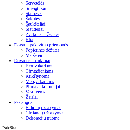
Servetėlės
Smeigtukai
Staltiesės
Šakutės
Šaukšteliai
Šiaudeliai
Žvakutės – žvakės
Kita
Dovanų pakavimo priemonės
Popierinės dėžutės
Maišeliai
Dovanos – rinkiniai
Bernvakariams
Gimtadieniams
Krikštynoms
Mergvakariams
Pirmajai komunijai
Vestuvėms
Žaislai
Paslaugos
Balionų užsakymas
Girliandų užsakymas
Dekoracijų nuoma
Paieška