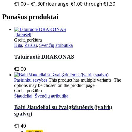
€
1.00
–
€
1.30
Price range: €1.00 through €1.30
Panašūs produktai
Į krepšelį
Greita peržiūra
Kita
,
Žaislai
,
Švenčių atributika
Tatuiruotė DRAKONAS
€
2.00
Pasirinkti savybes
This product has multiple variants. The
options may be chosen on the product page
Greita peržiūra
Šiaudeliai
,
Švenčių atributika
Balti šiaudeliai su žvaigždutėmis (įvairių
spalvų)
€
1.40