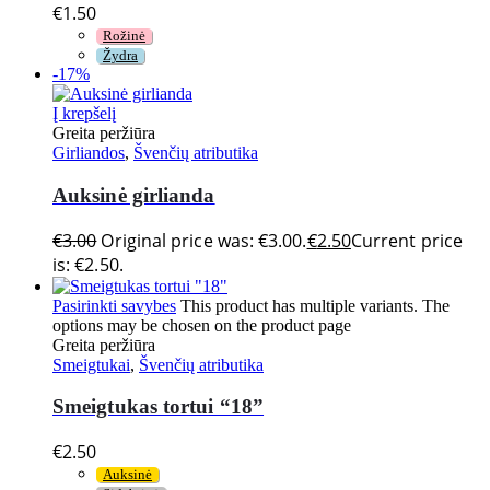
€
1.50
Rožinė
Žydra
-17%
Į krepšelį
Greita peržiūra
Girliandos
,
Švenčių atributika
Auksinė girlianda
€
3.00
Original price was: €3.00.
€
2.50
Current price
is: €2.50.
Pasirinkti savybes
This product has multiple variants. The
options may be chosen on the product page
Greita peržiūra
Smeigtukai
,
Švenčių atributika
Smeigtukas tortui “18”
€
2.50
Auksinė