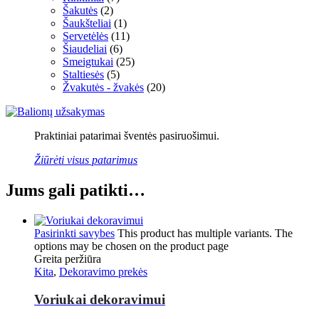
Šakutės
(2)
Šaukšteliai
(1)
Servetėlės
(11)
Šiaudeliai
(6)
Smeigtukai
(25)
Staltiesės
(5)
Žvakutės - žvakės
(20)
Praktiniai patarimai šventės pasiruošimui.
Žiūrėti visus patarimus
Jums gali patikti…
Pasirinkti savybes
This product has multiple variants. The
options may be chosen on the product page
Greita peržiūra
Kita
,
Dekoravimo prekės
Voriukai dekoravimui