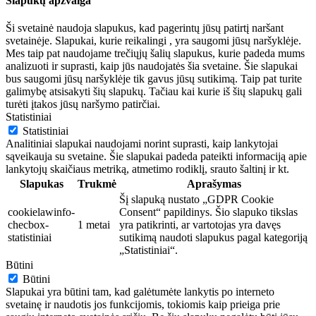
Slapukų apžvalga
Ši svetainė naudoja slapukus, kad pagerintų jūsų patirtį naršant
svetainėje. Slapukai, kurie reikalingi , yra saugomi jūsų naršyklėje.
Mes taip pat naudojame trečiųjų šalių slapukus, kurie padeda mums
analizuoti ir suprasti, kaip jūs naudojatės šia svetaine. Šie slapukai
bus saugomi jūsų naršyklėje tik gavus jūsų sutikimą. Taip pat turite
galimybę atsisakyti šių slapukų. Tačiau kai kurie iš šių slapukų gali
turėti įtakos jūsų naršymo patirčiai.
Statistiniai
Statistiniai
Analitiniai slapukai naudojami norint suprasti, kaip lankytojai
sąveikauja su svetaine. Šie slapukai padeda pateikti informaciją apie
lankytojų skaičiaus metriką, atmetimo rodiklį, srauto šaltinį ir kt.
Slapukas
Trukmė
Aprašymas
Šį slapuką nustato „GDPR Cookie
cookielawinfo-
Consent“ papildinys. Šio slapuko tikslas
checbox-
1 metai
yra patikrinti, ar vartotojas yra davęs
statistiniai
sutikimą naudoti slapukus pagal kategoriją
„Statistiniai“.
Būtini
Būtini
Slapukai yra būtini tam, kad galėtumėte lankytis po interneto
svetainę ir naudotis jos funkcijomis, tokiomis kaip prieiga prie