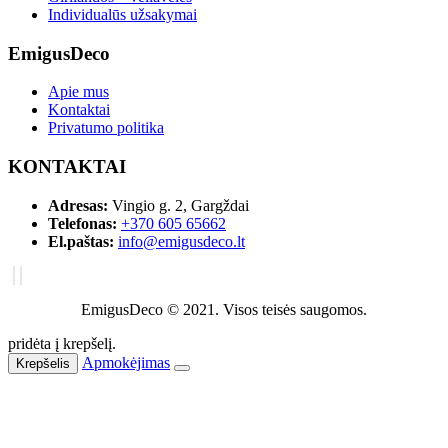
Individualūs užsakymai
EmigusDeco
Apie mus
Kontaktai
Privatumo politika
KONTAKTAI
Adresas:
Vingio g. 2, Gargždai
Telefonas:
+370 605 65662
El.paštas:
info@emigusdeco.lt
EmigusDeco © 2021. Visos teisės saugomos.
pridėta į krepšelį.
Apmokėjimas
Krepšelis