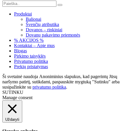
Produktai
Balionai
Švenčių atributika
Dovanos – rinkiniai
Dovanų pakavimo priemonės
% AKCIJOS %
Kontaktai – Apie mus
Blogas
Pirkimo taisyklės
Privatumo politika
Prekių pristatymas
Ši svetainė naudoja Anoniminius slapukus, kad pagerintų Jūsų
naršymo patirtį, sutikdami, paspauskite mygtuką "Sutinku" arba
susipažinkite su
privatumo politika
.
SUTINKU
Manage consent
Uždaryti