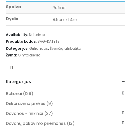
Spalva
Rožinė
Dydis
8.5cmx1.4m
Availability:
Neturime
Produkto kodas:
SAG-KATYTE
Kategorijos:
Girliandos
,
Švenčių atributika
Žyma:
Gimtadieniai
Kategorijos
Balionai
(129)
Dekoravimo prekės
(9)
Dovanos - rinkiniai
(27)
Dovanų pakavimo priemonės
(13)