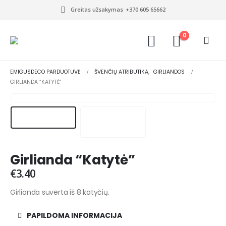
Greitas užsakymas
+370 605 65662
0
EMIGUSDECO PARDUOTUVĖ
ŠVENČIŲ ATRIBUTIKA
,
GIRLIANDOS
GIRLIANDA “KATYTĖ”
Girlianda “Katytė”
€
3.40
Girlianda suverta iš 8 katyčių.
PAPILDOMA INFORMACIJA