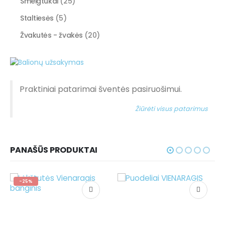
Smeigtukai
(25)
Staltiesės
(5)
Žvakutės - žvakės
(20)
Praktiniai patarimai šventės pasiruošimui.
Žiūrėti visus patarimus
PANAŠŪS PRODUKTAI
-25%