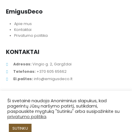
EmigusDeco
Apie mus
Kontaktai
Privatumo politika
KONTAKTAI
Adresas:
Vingio g. 2, Gargždai
Telefonas:
+370 605 65662
El.paštas:
info@emigusdeco.lt
Ši svetainė naudoja Anoniminius slapukus, kad
pagerintų Jūsų naršymo patirtį, sutikdami,
paspauskite mygtuką "Sutinku" arba susipažinkite su
privatumo politika
.
SUTINKU
EmigusDeco © 2021. Visos teisės saugomos.