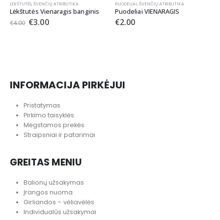
KŠTUTĖS
,
ŠVENČIŲ ATRIBUTIKA
PUODELIAI
,
ŠVENČIŲ ATRIBUTIKA
kštutės Vienaragis banginis
Puodeliai VIENARAGIS
€
3.00
€
2.00
4.00
KITA
,
Š
Tatu
€
2.
INFORMACIJA PIRKĖJUI
Pristatymas
Pirkimo taisyklės
Mėgstamos prekės
Straipsniai ir patarimai
GREITAS MENIU
Balionų užsakymas
Įrangos nuoma
Girliandos – vėliavėlės
Individualūs užsakymai