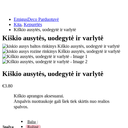
EmigusDeco Parduotuvė
Kita
,
Kepurėlės
Kiškio ausytės, uodegytė ir varlytė
Kiškio ausytės, uodegytė ir varlytė
Kiškio ausytės, uodegytė ir varlytė
€
3.80
Kiškio aprangos aksesuarai.
Atspalvis nuotraukoje gali šiek tiek skirtis nuo realios
spalvos.
Balta
Spalva
Rožinė