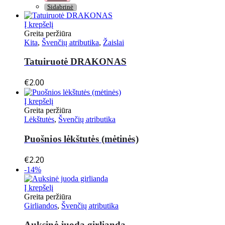
Sidabrinė
Į krepšelį
Greita peržiūra
Kita
,
Švenčių atributika
,
Žaislai
Tatuiruotė DRAKONAS
€
2.00
Į krepšelį
Greita peržiūra
Lėkštutės
,
Švenčių atributika
Puošnios lėkštutės (mėtinės)
€
2.20
-14%
Į krepšelį
Greita peržiūra
Girliandos
,
Švenčių atributika
Auksinė juoda girlianda