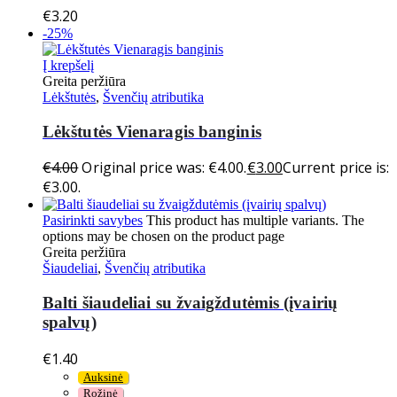
€
3.20
-25%
Į krepšelį
Greita peržiūra
Lėkštutės
,
Švenčių atributika
Lėkštutės Vienaragis banginis
€
4.00
Original price was: €4.00.
€
3.00
Current price is:
€3.00.
Pasirinkti savybes
This product has multiple variants. The
options may be chosen on the product page
Greita peržiūra
Šiaudeliai
,
Švenčių atributika
Balti šiaudeliai su žvaigždutėmis (įvairių
spalvų)
€
1.40
Auksinė
Rožinė