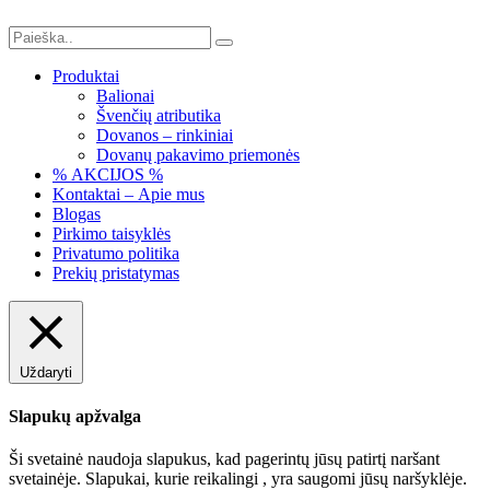
Produktai
Balionai
Švenčių atributika
Dovanos – rinkiniai
Dovanų pakavimo priemonės
% AKCIJOS %
Kontaktai – Apie mus
Blogas
Pirkimo taisyklės
Privatumo politika
Prekių pristatymas
Uždaryti
Slapukų apžvalga
Ši svetainė naudoja slapukus, kad pagerintų jūsų patirtį naršant
svetainėje. Slapukai, kurie reikalingi , yra saugomi jūsų naršyklėje.