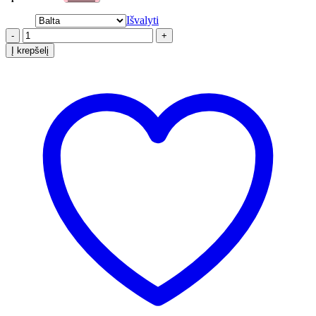
Išvalyti
-
+
Į krepšelį