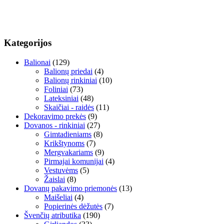
Kategorijos
Balionai
(129)
Balionų priedai
(4)
Balionų rinkiniai
(10)
Foliniai
(73)
Lateksiniai
(48)
Skaičiai - raidės
(11)
Dekoravimo prekės
(9)
Dovanos - rinkiniai
(27)
Gimtadieniams
(8)
Krikštynoms
(7)
Mergvakariams
(9)
Pirmajai komunijai
(4)
Vestuvėms
(5)
Žaislai
(8)
Dovanų pakavimo priemonės
(13)
Maišeliai
(4)
Popierinės dėžutės
(7)
Švenčių atributika
(190)