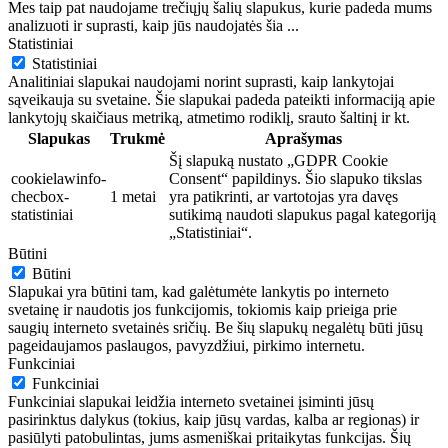
Mes taip pat naudojame trečiųjų šalių slapukus, kurie padeda mums
analizuoti ir suprasti, kaip jūs naudojatės šia
...
Statistiniai
Statistiniai
Analitiniai slapukai naudojami norint suprasti, kaip lankytojai
sąveikauja su svetaine. Šie slapukai padeda pateikti informaciją apie
lankytojų skaičiaus metriką, atmetimo rodiklį, srauto šaltinį ir kt.
Slapukas
Trukmė
Aprašymas
Šį slapuką nustato „GDPR Cookie
cookielawinfo-
Consent“ papildinys. Šio slapuko tikslas
checbox-
1 metai
yra patikrinti, ar vartotojas yra davęs
statistiniai
sutikimą naudoti slapukus pagal kategoriją
„Statistiniai“.
Būtini
Būtini
Slapukai yra būtini tam, kad galėtumėte lankytis po interneto
svetainę ir naudotis jos funkcijomis, tokiomis kaip prieiga prie
saugių interneto svetainės sričių. Be šių slapukų negalėtų būti jūsų
pageidaujamos paslaugos, pavyzdžiui, pirkimo internetu.
Funkciniai
Funkciniai
Funkciniai slapukai leidžia interneto svetainei įsiminti jūsų
pasirinktus dalykus (tokius, kaip jūsų vardas, kalba ar regionas) ir
pasiūlyti patobulintas, jums asmeniškai pritaikytas funkcijas. Šių