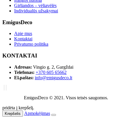
Įrangos nuoma
Girliandos – vėliavėlės
Individualūs užsakymai
EmigusDeco
Apie mus
Kontaktai
Privatumo politika
KONTAKTAI
Adresas:
Vingio g. 2, Gargždai
Telefonas:
+370 605 65662
El.paštas:
info@emigusdeco.lt
EmigusDeco © 2021. Visos teisės saugomos.
pridėta į krepšelį.
Apmokėjimas
Krepšelis