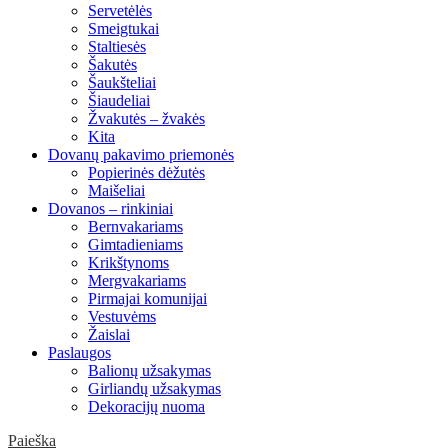
Servetėlės
Smeigtukai
Staltiesės
Šakutės
Šaukšteliai
Šiaudeliai
Žvakutės – žvakės
Kita
Dovanų pakavimo priemonės
Popierinės dėžutės
Maišeliai
Dovanos – rinkiniai
Bernvakariams
Gimtadieniams
Krikštynoms
Mergvakariams
Pirmajai komunijai
Vestuvėms
Žaislai
Paslaugos
Balionų užsakymas
Girliandų užsakymas
Dekoracijų nuoma
Paieška