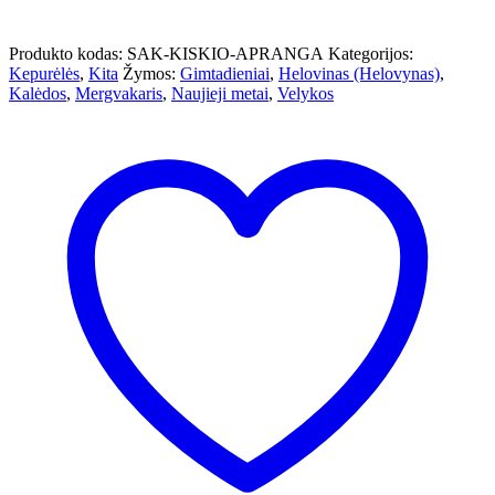
Produkto kodas:
SAK-KISKIO-APRANGA
Kategorijos:
Kepurėlės
,
Kita
Žymos:
Gimtadieniai
,
Helovinas (Helovynas)
,
Kalėdos
,
Mergvakaris
,
Naujieji metai
,
Velykos