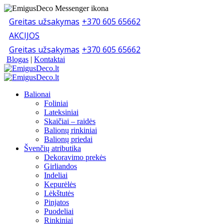
Greitas užsakymas
+370 605 65662
AKCIJOS
Greitas užsakymas
+370 605 65662
Blogas
|
Kontaktai
Balionai
Foliniai
Lateksiniai
Skaičiai – raidės
Balionų rinkiniai
Balionų priedai
Švenčių atributika
Dekoravimo prekės
Girliandos
Indeliai
Kepurėlės
Lėkštutės
Pinjatos
Puodeliai
Rinkiniai