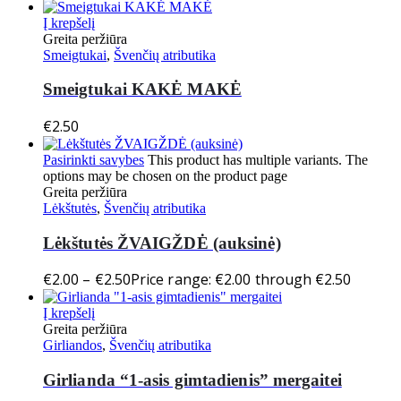
Į krepšelį
Greita peržiūra
Smeigtukai
,
Švenčių atributika
Smeigtukai KAKĖ MAKĖ
€
2.50
Pasirinkti savybes
This product has multiple variants. The
options may be chosen on the product page
Greita peržiūra
Lėkštutės
,
Švenčių atributika
Lėkštutės ŽVAIGŽDĖ (auksinė)
€
2.00
–
€
2.50
Price range: €2.00 through €2.50
Į krepšelį
Greita peržiūra
Girliandos
,
Švenčių atributika
Girlianda “1-asis gimtadienis” mergaitei