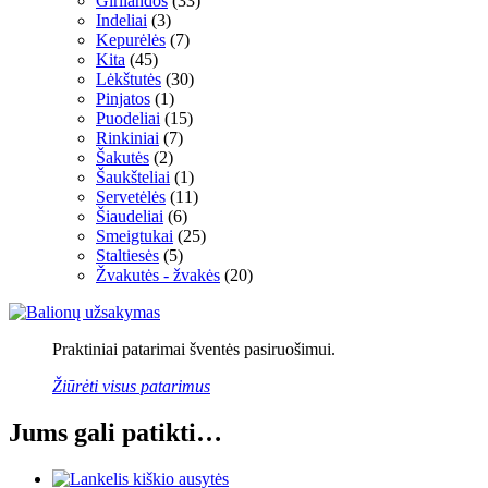
Girliandos
(33)
Indeliai
(3)
Kepurėlės
(7)
Kita
(45)
Lėkštutės
(30)
Pinjatos
(1)
Puodeliai
(15)
Rinkiniai
(7)
Šakutės
(2)
Šaukšteliai
(1)
Servetėlės
(11)
Šiaudeliai
(6)
Smeigtukai
(25)
Staltiesės
(5)
Žvakutės - žvakės
(20)
Praktiniai patarimai šventės pasiruošimui.
Žiūrėti visus patarimus
Jums gali patikti…