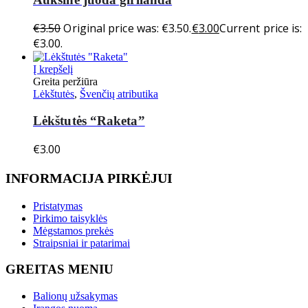
€
3.50
Original price was: €3.50.
€
3.00
Current price is:
€3.00.
Į krepšelį
Greita peržiūra
Lėkštutės
,
Švenčių atributika
Lėkštutės “Raketa”
€
3.00
INFORMACIJA PIRKĖJUI
Pristatymas
Pirkimo taisyklės
Mėgstamos prekės
Straipsniai ir patarimai
GREITAS MENIU
Balionų užsakymas