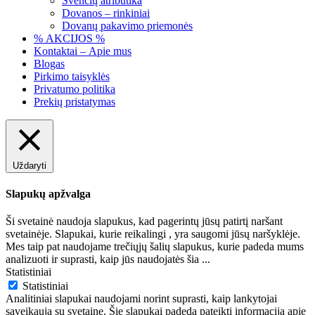
Švenčių atributika
Dovanos – rinkiniai
Dovanų pakavimo priemonės
% AKCIJOS %
Kontaktai – Apie mus
Blogas
Pirkimo taisyklės
Privatumo politika
Prekių pristatymas
Uždaryti
Slapukų apžvalga
Ši svetainė naudoja slapukus, kad pagerintų jūsų patirtį naršant
svetainėje. Slapukai, kurie reikalingi , yra saugomi jūsų naršyklėje.
Mes taip pat naudojame trečiųjų šalių slapukus, kurie padeda mums
analizuoti ir suprasti, kaip jūs naudojatės šia
...
Statistiniai
Statistiniai
Analitiniai slapukai naudojami norint suprasti, kaip lankytojai
sąveikauja su svetaine. Šie slapukai padeda pateikti informaciją apie