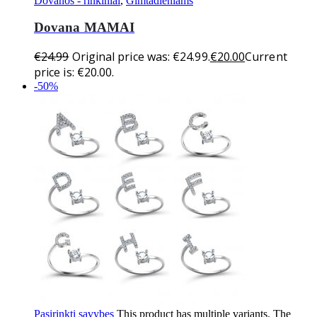
Dovanos - rinkiniai
,
Gimtadieniams
Dovana MAMAI
€
24.99
Original price was: €24.99.
€
20.00
Current
price is: €20.00.
-50%
Pasirinkti savybes
This product has multiple variants. The