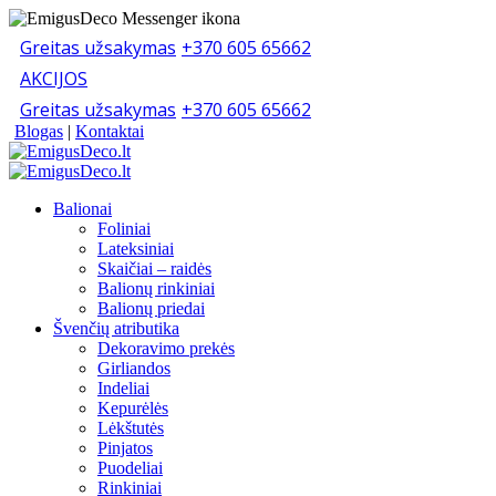
Greitas užsakymas
+370 605 65662
AKCIJOS
Greitas užsakymas
+370 605 65662
Blogas
|
Kontaktai
Balionai
Foliniai
Lateksiniai
Skaičiai – raidės
Balionų rinkiniai
Balionų priedai
Švenčių atributika
Dekoravimo prekės
Girliandos
Indeliai
Kepurėlės
Lėkštutės
Pinjatos
Puodeliai
Rinkiniai