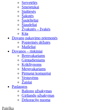
Servetėlės
Smeigtukai
Staltiesės
Šakutės
Šaukšteliai
Šiaudeliai
Žvakutės – žvakės
Kita
Dovanų pakavimo priemonės
Popierinės dėžutės
Maišeliai
Dovanos – rinkiniai
Bernvakariams
Gimtadieniams
Krikštynoms
Mergvakariams
Pirmajai komunijai
Vestuvėms
Žaislai
Paslaugos
Balionų užsakymas
Girliandų užsakymas
Dekoracijų nuoma
Paieška