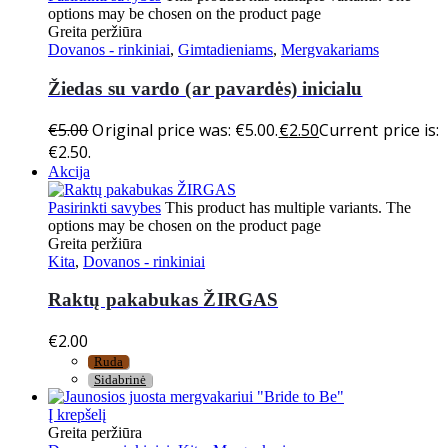
options may be chosen on the product page
Greita peržiūra
Dovanos - rinkiniai
,
Gimtadieniams
,
Mergvakariams
Žiedas su vardo (ar pavardės) inicialu
€
5.00
Original price was: €5.00.
€
2.50
Current price is:
€2.50.
Akcija
Pasirinkti savybes
This product has multiple variants. The
options may be chosen on the product page
Greita peržiūra
Kita
,
Dovanos - rinkiniai
Raktų pakabukas ŽIRGAS
€
2.00
Ruda
Sidabrinė
Į krepšelį
Greita peržiūra