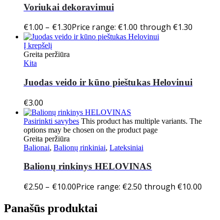
Voriukai dekoravimui
€
1.00
–
€
1.30
Price range: €1.00 through €1.30
Į krepšelį
Greita peržiūra
Kita
Juodas veido ir kūno pieštukas Helovinui
€
3.00
Pasirinkti savybes
This product has multiple variants. The
options may be chosen on the product page
Greita peržiūra
Balionai
,
Balionų rinkiniai
,
Lateksiniai
Balionų rinkinys HELOVINAS
€
2.50
–
€
10.00
Price range: €2.50 through €10.00
Panašūs produktai