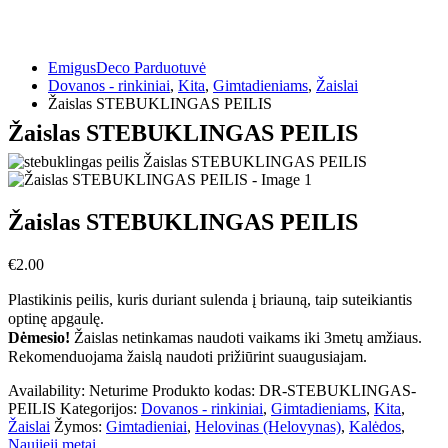
EmigusDeco Parduotuvė
Dovanos - rinkiniai
,
Kita
,
Gimtadieniams
,
Žaislai
Žaislas STEBUKLINGAS PEILIS
Žaislas STEBUKLINGAS PEILIS
Žaislas STEBUKLINGAS PEILIS
€
2.00
Plastikinis peilis, kuris duriant sulenda į briauną, taip suteikiantis
optinę apgaulę.
Dėmesio!
Žaislas netinkamas naudoti vaikams iki 3metų amžiaus.
Rekomenduojama žaislą naudoti prižiūrint suaugusiajam.
Availability:
Neturime
Produkto kodas:
DR-STEBUKLINGAS-
PEILIS
Kategorijos:
Dovanos - rinkiniai
,
Gimtadieniams
,
Kita
,
Žaislai
Žymos:
Gimtadieniai
,
Helovinas (Helovynas)
,
Kalėdos
,
Naujieji metai