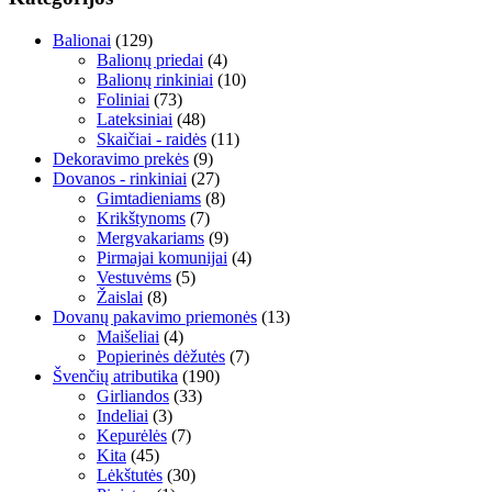
Balionai
(129)
Balionų priedai
(4)
Balionų rinkiniai
(10)
Foliniai
(73)
Lateksiniai
(48)
Skaičiai - raidės
(11)
Dekoravimo prekės
(9)
Dovanos - rinkiniai
(27)
Gimtadieniams
(8)
Krikštynoms
(7)
Mergvakariams
(9)
Pirmajai komunijai
(4)
Vestuvėms
(5)
Žaislai
(8)
Dovanų pakavimo priemonės
(13)
Maišeliai
(4)
Popierinės dėžutės
(7)
Švenčių atributika
(190)
Girliandos
(33)
Indeliai
(3)
Kepurėlės
(7)
Kita
(45)
Lėkštutės
(30)