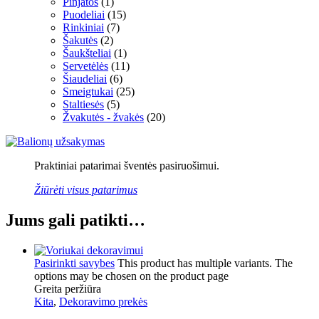
Pinjatos
(1)
Puodeliai
(15)
Rinkiniai
(7)
Šakutės
(2)
Šaukšteliai
(1)
Servetėlės
(11)
Šiaudeliai
(6)
Smeigtukai
(25)
Staltiesės
(5)
Žvakutės - žvakės
(20)
Praktiniai patarimai šventės pasiruošimui.
Žiūrėti visus patarimus
Jums gali patikti…
Pasirinkti savybes
This product has multiple variants. The
options may be chosen on the product page
Greita peržiūra
Kita
,
Dekoravimo prekės