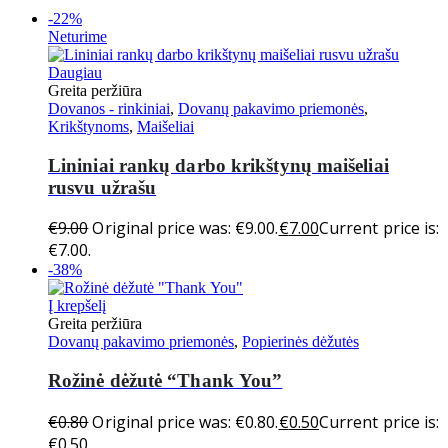
-22%
Neturime
Daugiau
Greita peržiūra
Dovanos - rinkiniai
,
Dovanų pakavimo priemonės
,
Krikštynoms
,
Maišeliai
Lininiai rankų darbo krikštynų maišeliai
rusvu užrašu
€
9.00
Original price was: €9.00.
€
7.00
Current price is:
€7.00.
-38%
Į krepšelį
Greita peržiūra
Dovanų pakavimo priemonės
,
Popierinės dėžutės
Rožinė dėžutė “Thank You”
€
0.80
Original price was: €0.80.
€
0.50
Current price is:
€0.50.