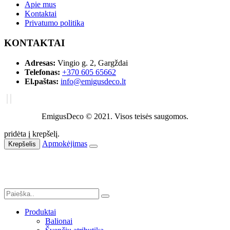
Apie mus
Kontaktai
Privatumo politika
KONTAKTAI
Adresas:
Vingio g. 2, Gargždai
Telefonas:
+370 605 65662
El.paštas:
info@emigusdeco.lt
EmigusDeco © 2021. Visos teisės saugomos.
pridėta į krepšelį.
Apmokėjimas
Krepšelis
Produktai
Balionai