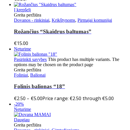
Į krepšelį
Greita peržiūra
Dovanos - rinkiniai
,
Krikštynoms
,
Pirmajai komunijai
Rožančius “Skaidrus baltumas”
€
15.00
Neturime
Pasirinkti savybes
This product has multiple variants. The
options may be chosen on the product page
Greita peržiūra
Foliniai
,
Balionai
Folinis balionas “18”
€
2.50
–
€
5.00
Price range: €2.50 through €5.00
-20%
Neturime
Daugiau
Greita peržiūra