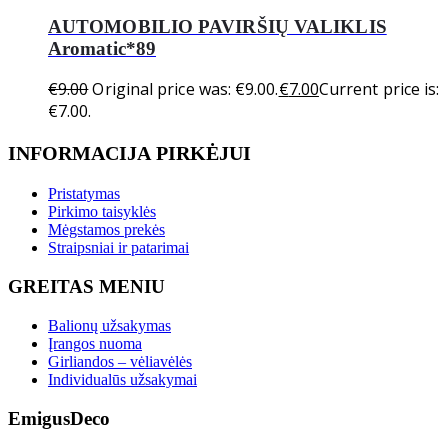
AUTOMOBILIO PAVIRŠIŲ VALIKLIS
Aromatic*89
€
9.00
Original price was: €9.00.
€
7.00
Current price is:
€7.00.
INFORMACIJA PIRKĖJUI
Pristatymas
Pirkimo taisyklės
Mėgstamos prekės
Straipsniai ir patarimai
GREITAS MENIU
Balionų užsakymas
Įrangos nuoma
Girliandos – vėliavėlės
Individualūs užsakymai
EmigusDeco