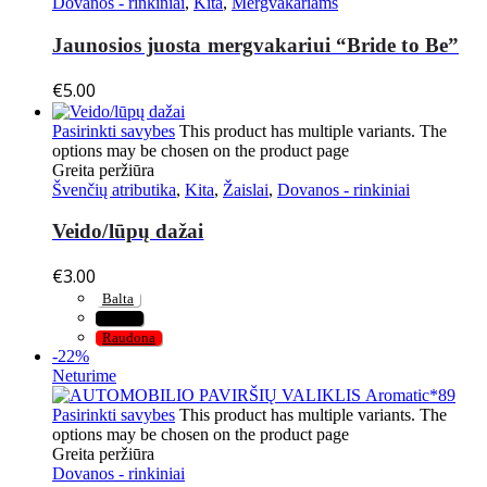
Dovanos - rinkiniai
,
Kita
,
Mergvakariams
Jaunosios juosta mergvakariui “Bride to Be”
€
5.00
Pasirinkti savybes
This product has multiple variants. The
options may be chosen on the product page
Greita peržiūra
Švenčių atributika
,
Kita
,
Žaislai
,
Dovanos - rinkiniai
Veido/lūpų dažai
€
3.00
Balta
Juoda
Raudona
-22%
Neturime
Pasirinkti savybes
This product has multiple variants. The
options may be chosen on the product page
Greita peržiūra
Dovanos - rinkiniai