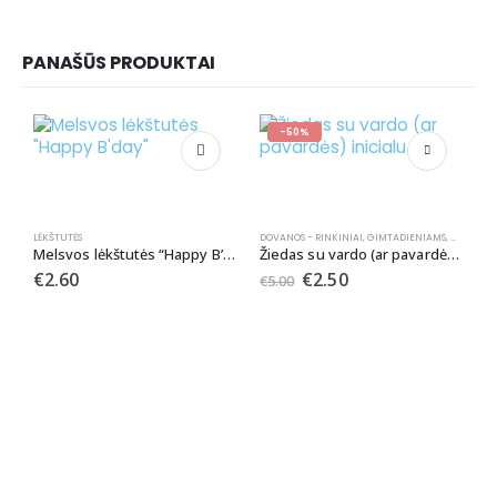
PANAŠŪS PRODUKTAI
-50%
LĖKŠTUTĖS
DOVANOS - RINKINIAI
,
GIMTADIENIAMS
,
MERGVAK
Melsvos lėkštutės “Happy B’day”
Žiedas su vardo (ar pavardės) inicialu
€
2.60
€
2.50
€
5.00
ŽV
Ž
€