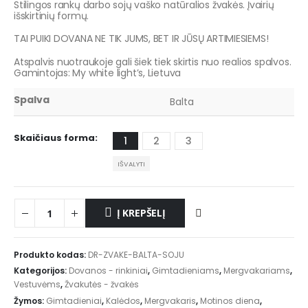
Stilingos rankų darbo sojų vaško natūralios žvakės. Įvairių
išskirtinių formų.
TAI PUIKI DOVANA NE TIK JUMS, BET IR JŪSŲ ARTIMIESIEMS!
Atspalvis nuotraukoje gali šiek tiek skirtis nuo realios spalvos.
Gamintojas: My white light’s, Lietuva
Spalva
Balta
Skaičiaus forma
1
2
3
IŠVALYTI
Į KREPŠELĮ
Produkto kodas:
DR-ZVAKE-BALTA-SOJU
Kategorijos:
Dovanos - rinkiniai
,
Gimtadieniams
,
Mergvakariams
,
Vestuvėms
,
Žvakutės - žvakės
Žymos:
Gimtadieniai
,
Kalėdos
,
Mergvakaris
,
Motinos diena
,