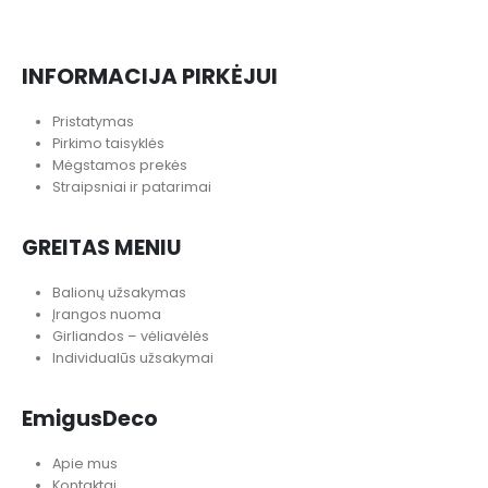
INFORMACIJA PIRKĖJUI
Pristatymas
Pirkimo taisyklės
Mėgstamos prekės
Straipsniai ir patarimai
GREITAS MENIU
Balionų užsakymas
Įrangos nuoma
Girliandos – vėliavėlės
Individualūs užsakymai
EmigusDeco
Apie mus
Kontaktai