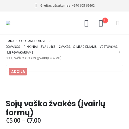
Greitas užsakymas
+370 605 65662
0
EMIGUSDECO PARDUOTUVĖ
DOVANOS - RINKINIAI
,
ŽVAKUTĖS - ŽVAKĖS
,
GIMTADIENIAMS
,
VESTUVĖMS
,
MERGVAKARIAMS
SOJŲ VAŠKO ŽVAKĖS (ĮVAIRIŲ FORMŲ)
AKCIJA
Sojų vaško žvakės (įvairių
formų)
€
5.00
–
€
7.00