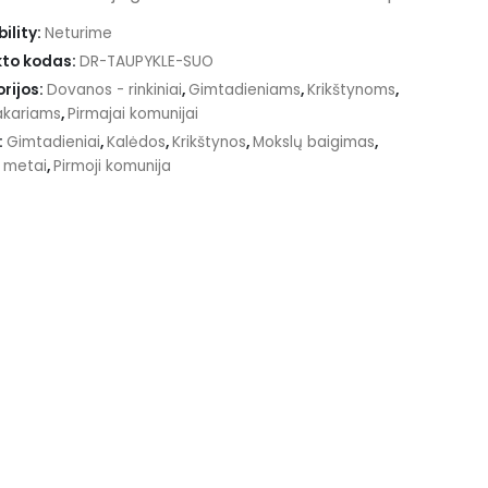
ility:
Neturime
to kodas:
DR-TAUPYKLE-SUO
rijos:
Dovanos - rinkiniai
,
Gimtadieniams
,
Krikštynoms
,
kariams
,
Pirmajai komunijai
:
Gimtadieniai
,
Kalėdos
,
Krikštynos
,
Mokslų baigimas
,
i metai
,
Pirmoji komunija