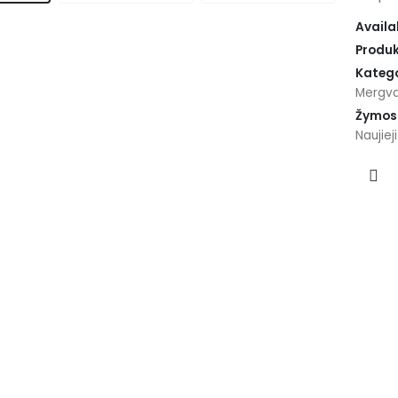
Availab
Produk
Katego
Mergva
Žymos
Naujiej