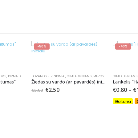
-43%
IENIAMS
,
MERGVAKARIAMS
GIMTADIENIAMS
,
KEPURĖLĖS
,
KITA
,
ŽAISLAI
,
DOVANOS - RINKINIAI
ŠVENČIŲ ATRIB
Žiedas su vardo (ar pavardės) inicialu
Lankelis “Happy Birthday”
Veido/lūpų
€
0.80
–
€
1.00
€
3.00
Geltona
Oranžinė
Balta
J