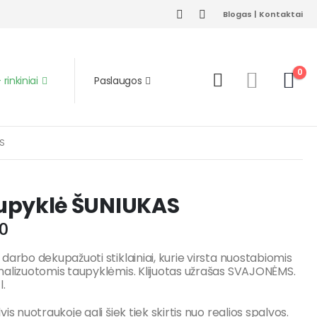
Blogas
|
Kontaktai
0
rinkiniai
Paslaugos
AS
upyklė ŠUNIUKAS
0
darbo dekupažuoti stiklainiai, kurie virsta nuostabiomis
alizuotomis taupyklėmis. Klijuotas užrašas SVAJONĖMS.
l.
vis nuotraukoje gali šiek tiek skirtis nuo realios spalvos.