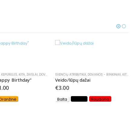
UTIKA
,
DOVANOS - RINKINIAI
,
KITA
,
ŽAISLAI
NETURIME
 dažai
uoda
Raudona
DOVANOS - RINKINIAI
,
KRIKŠTYNOMS
,
PIRMAJAI KOMUNIJAI
Rožančius iš chalcedono ir ametisto akmens
€
15.50