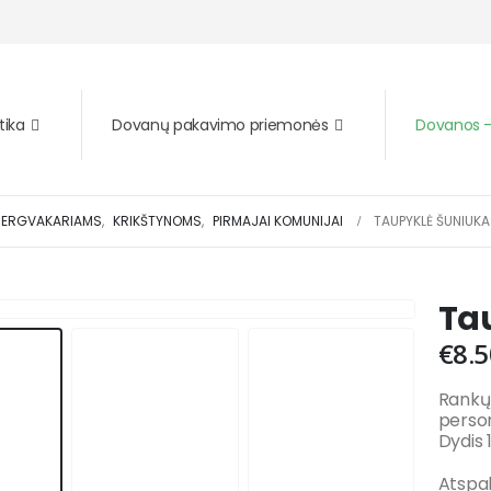
tika
Dovanų pakavimo priemonės
Dovanos – 
ERGVAKARIAMS
,
KRIKŠTYNOMS
,
PIRMAJAI KOMUNIJAI
TAUPYKLĖ ŠUNIUK
Ta
€
8.5
Rankų 
person
Dydis 1
Atspal