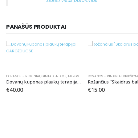
Žiūrėti visus patarimus
PANAŠŪS PRODUKTAI
-50%
DOVANOS - RINKINIAI
,
KRIKŠTYNOMS
,
PIRMAJAI KOMUNIJAI
DOVANOS - RINKINIAI
,
GIMTAD
rapijai GARGŽDUOSE
Rožančius “Skaidrus baltumas”
€
15.00
€
2.50
€
5.00