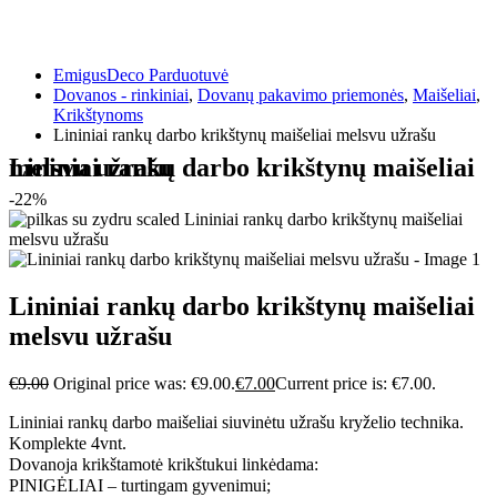
EmigusDeco Parduotuvė
Dovanos - rinkiniai
,
Dovanų pakavimo priemonės
,
Maišeliai
,
Krikštynoms
Lininiai rankų darbo krikštynų maišeliai melsvu užrašu
Lininiai rankų darbo krikštynų maišeliai melsvu užrašu
-22%
Lininiai rankų darbo krikštynų maišeliai
melsvu užrašu
€
9.00
Original price was: €9.00.
€
7.00
Current price is: €7.00.
Lininiai rankų darbo maišeliai siuvinėtu užrašu kryželio technika.
Komplekte 4vnt.
Dovanoja krikštamotė krikštukui linkėdama:
PINIGĖLIAI – turtingam gyvenimui;