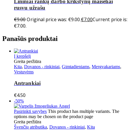
Lininiai rankų darbo krikštynų maišeliai
rusvu užrašu
€
9.00
Original price was: €9.00.
€
7.00
Current price is:
€7.00.
Panašūs produktai
Į krepšelį
Greita peržiūra
Kita
,
Dovanos - rinkiniai
,
Gimtadieniams
,
Mergvakariams
,
Vestuvėms
Antrankiai
€
4.50
-50%
Pasirinkti savybes
This product has multiple variants. The
options may be chosen on the product page
Greita peržiūra
Švenčių atributika
,
Dovanos - rinkiniai
,
Kita