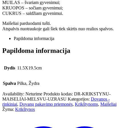
MUILAS – švariam gyvenimui;
KRUOPOS – sočiam gyvenimui;
CUKRUS – saldžiam gyvenimui.
Maišeliai parduodami tušti.
Atspalvis nuotraukoje gali šiek tiek skirtis nuo realios spalvos.
Papildoma informacija
Papildoma informacija
Dydis
11.5X19.5cm
Spalva
Pilka, Žydra
Availability:
Neturime
Produkto kodas:
DR-KRIKSTYNU-
MAISELIAI-MELSVU-UZRASU
Kategorijos:
Dovanos -
rinkiniai
,
Dovanų pakavimo priemonės
,
Krikštynoms
,
Maišeliai
Žyma:
Krikštynos