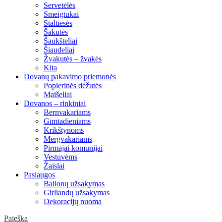
Servetėlės
Smeigtukai
Staltiesės
Šakutės
Šaukšteliai
Šiaudeliai
Žvakutės – žvakės
Kita
Dovanų pakavimo priemonės
Popierinės dėžutės
Maišeliai
Dovanos – rinkiniai
Bernvakariams
Gimtadieniams
Krikštynoms
Mergvakariams
Pirmajai komunijai
Vestuvėms
Žaislai
Paslaugos
Balionų užsakymas
Girliandų užsakymas
Dekoracijų nuoma
Paieška