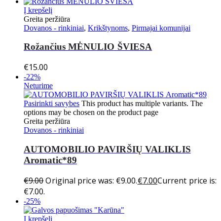
Į krepšelį
Greita peržiūra
Dovanos - rinkiniai
,
Krikštynoms
,
Pirmajai komunijai
Rožančius MĖNULIO ŠVIESA
€
15.00
-22%
Neturime
Pasirinkti savybes
This product has multiple variants. The
options may be chosen on the product page
Greita peržiūra
Dovanos - rinkiniai
AUTOMOBILIO PAVIRŠIŲ VALIKLIS
Aromatic*89
€
9.00
Original price was: €9.00.
€
7.00
Current price is:
€7.00.
-25%
Į krepšelį