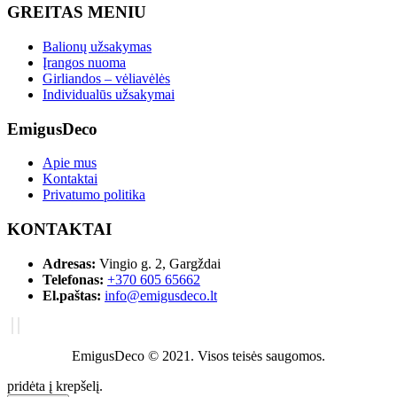
GREITAS MENIU
Balionų užsakymas
Įrangos nuoma
Girliandos – vėliavėlės
Individualūs užsakymai
EmigusDeco
Apie mus
Kontaktai
Privatumo politika
KONTAKTAI
Adresas:
Vingio g. 2, Gargždai
Telefonas:
+370 605 65662
El.paštas:
info@emigusdeco.lt
EmigusDeco © 2021. Visos teisės saugomos.
pridėta į krepšelį.