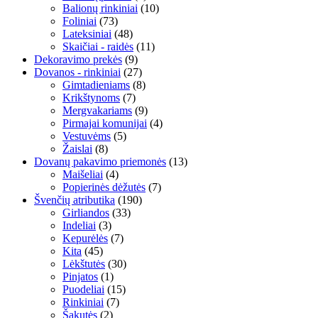
Balionų rinkiniai
(10)
Foliniai
(73)
Lateksiniai
(48)
Skaičiai - raidės
(11)
Dekoravimo prekės
(9)
Dovanos - rinkiniai
(27)
Gimtadieniams
(8)
Krikštynoms
(7)
Mergvakariams
(9)
Pirmajai komunijai
(4)
Vestuvėms
(5)
Žaislai
(8)
Dovanų pakavimo priemonės
(13)
Maišeliai
(4)
Popierinės dėžutės
(7)
Švenčių atributika
(190)
Girliandos
(33)
Indeliai
(3)
Kepurėlės
(7)
Kita
(45)
Lėkštutės
(30)
Pinjatos
(1)
Puodeliai
(15)
Rinkiniai
(7)
Šakutės
(2)