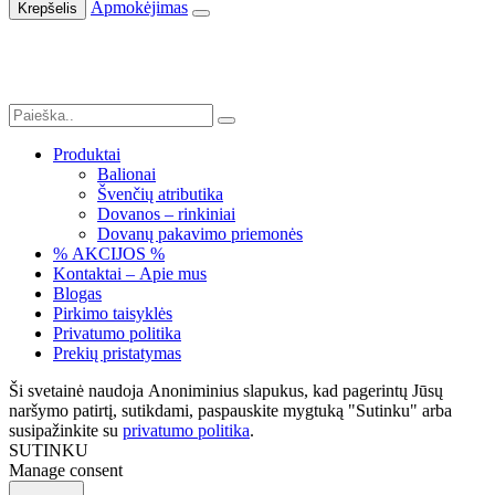
Apmokėjimas
Krepšelis
Produktai
Balionai
Švenčių atributika
Dovanos – rinkiniai
Dovanų pakavimo priemonės
% AKCIJOS %
Kontaktai – Apie mus
Blogas
Pirkimo taisyklės
Privatumo politika
Prekių pristatymas
Ši svetainė naudoja Anoniminius slapukus, kad pagerintų Jūsų
naršymo patirtį, sutikdami, paspauskite mygtuką "Sutinku" arba
susipažinkite su
privatumo politika
.
SUTINKU
Manage consent