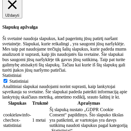
Uždaryti
Slapukų apžvalga
Ši svetainė naudoja slapukus, kad pagerintų jūsų patirtį naršant
svetainėje. Slapukai, kurie reikalingi , yra saugomi jūsų naršyklėje.
Mes taip pat naudojame trečiųjų šalių slapukus, kurie padeda mums
analizuoti ir suprasti, kaip jūs naudojatės šia svetaine. Šie slapukai
bus saugomi jūsų naršyklėje tik gavus jūsų sutikimą. Taip pat turite
galimybę atsisakyti šių slapukų. Tačiau kai kurie iš šių slapukų gali
turėti įtakos jūsų naršymo patirčiai.
Statistiniai
Statistiniai
Analitiniai slapukai naudojami norint suprasti, kaip lankytojai
sąveikauja su svetaine. Šie slapukai padeda pateikti informaciją apie
lankytojų skaičiaus metriką, atmetimo rodiklį, srauto šaltinį ir kt.
Slapukas
Trukmė
Aprašymas
Šį slapuką nustato „GDPR Cookie
cookielawinfo-
Consent“ papildinys. Šio slapuko tikslas
checbox-
1 metai
yra patikrinti, ar vartotojas yra davęs
statistiniai
sutikimą naudoti slapukus pagal kategoriją
„Statistiniai“.