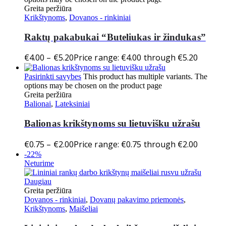
Greita peržiūra
Krikštynoms
,
Dovanos - rinkiniai
Raktų pakabukai “Buteliukas ir žindukas”
€
4.00
–
€
5.20
Price range: €4.00 through €5.20
Pasirinkti savybes
This product has multiple variants. The
options may be chosen on the product page
Greita peržiūra
Balionai
,
Lateksiniai
Balionas krikštynoms su lietuvišku užrašu
€
0.75
–
€
2.00
Price range: €0.75 through €2.00
-22%
Neturime
Daugiau
Greita peržiūra
Dovanos - rinkiniai
,
Dovanų pakavimo priemonės
,
Krikštynoms
,
Maišeliai