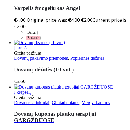
Varpelis žmogeliukas Angel
€
4.00
Original price was: €4.00.
€
2.00
Current price is:
€2.00.
Balta
Rožinė
Į krepšelį
Greita peržiūra
Dovanų pakavimo priemonės
,
Popierinės dėžutės
Dovanų dėžutės (10 vnt.)
€
3.60
Į krepšelį
Greita peržiūra
Dovanos - rinkiniai
,
Gimtadieniams
,
Mergvakariams
Dovanų kuponas plaukų terapijai
GARGŽDUOSE