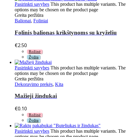
Pasirinkti savybes
This product has multiple variants. The
options may be chosen on the product page
Greita peržiūra
Balionai
,
Foliniai
Folinis balionas krikštynoms su kryželiu
€
2.50
Rožinė
Žydra
Pasirinkti savybes
This product has multiple variants. The
options may be chosen on the product page
Greita peržiūra
Dekoravimo prekės
,
Kita
Mažieji žindukai
€
0.10
Rožinė
Žydra
Pasirinkti savybes
This product has multiple variants. The
options may be chosen on the product page