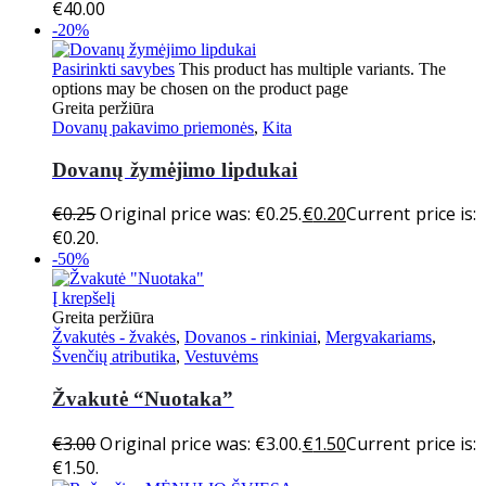
€
40.00
-20%
Pasirinkti savybes
This product has multiple variants. The
options may be chosen on the product page
Greita peržiūra
Dovanų pakavimo priemonės
,
Kita
Dovanų žymėjimo lipdukai
€
0.25
Original price was: €0.25.
€
0.20
Current price is:
€0.20.
-50%
Į krepšelį
Greita peržiūra
Žvakutės - žvakės
,
Dovanos - rinkiniai
,
Mergvakariams
,
Švenčių atributika
,
Vestuvėms
Žvakutė “Nuotaka”
€
3.00
Original price was: €3.00.
€
1.50
Current price is:
€1.50.