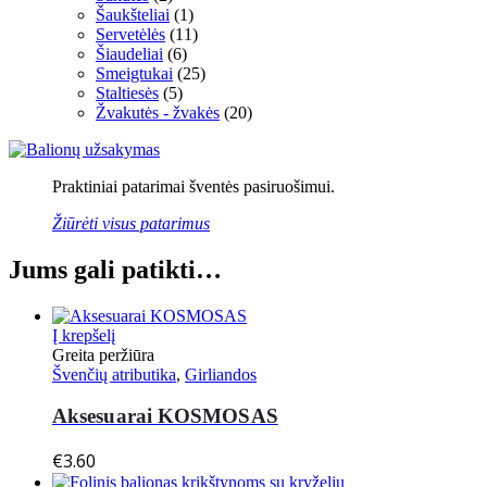
Šaukšteliai
(1)
Servetėlės
(11)
Šiaudeliai
(6)
Smeigtukai
(25)
Staltiesės
(5)
Žvakutės - žvakės
(20)
Praktiniai patarimai šventės pasiruošimui.
Žiūrėti visus patarimus
Jums gali patikti…
Į krepšelį
Greita peržiūra
Švenčių atributika
,
Girliandos
Aksesuarai KOSMOSAS
€
3.60