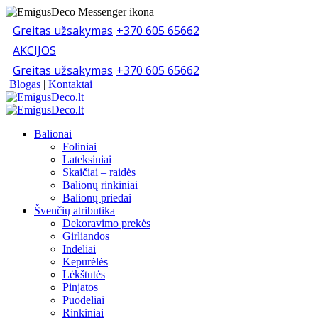
Greitas užsakymas
+370 605 65662
AKCIJOS
Greitas užsakymas
+370 605 65662
Blogas
|
Kontaktai
Balionai
Foliniai
Lateksiniai
Skaičiai – raidės
Balionų rinkiniai
Balionų priedai
Švenčių atributika
Dekoravimo prekės
Girliandos
Indeliai
Kepurėlės
Lėkštutės
Pinjatos
Puodeliai
Rinkiniai