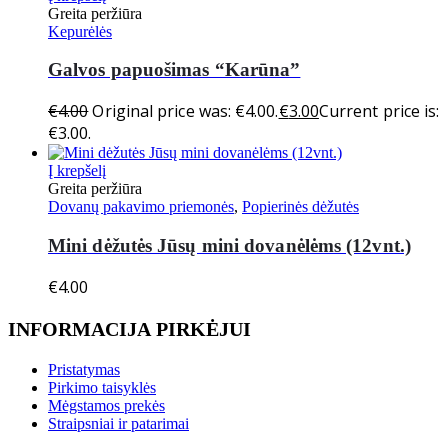
Greita peržiūra
Kepurėlės
Galvos papuošimas “Karūna”
€
4.00
Original price was: €4.00.
€
3.00
Current price is:
€3.00.
Į krepšelį
Greita peržiūra
Dovanų pakavimo priemonės
,
Popierinės dėžutės
Mini dėžutės Jūsų mini dovanėlėms (12vnt.)
€
4.00
INFORMACIJA PIRKĖJUI
Pristatymas
Pirkimo taisyklės
Mėgstamos prekės
Straipsniai ir patarimai