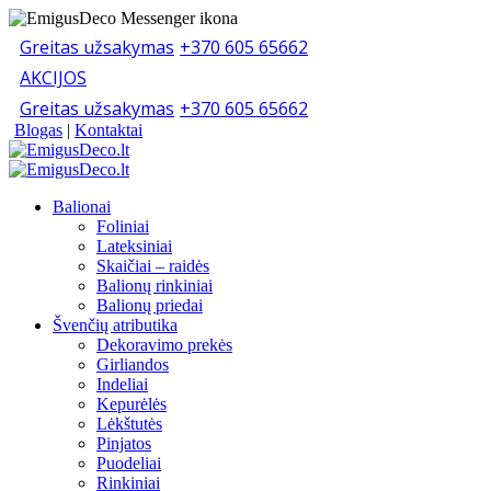
Greitas užsakymas
+370 605 65662
AKCIJOS
Greitas užsakymas
+370 605 65662
Blogas
|
Kontaktai
Balionai
Foliniai
Lateksiniai
Skaičiai – raidės
Balionų rinkiniai
Balionų priedai
Švenčių atributika
Dekoravimo prekės
Girliandos
Indeliai
Kepurėlės
Lėkštutės
Pinjatos
Puodeliai
Rinkiniai