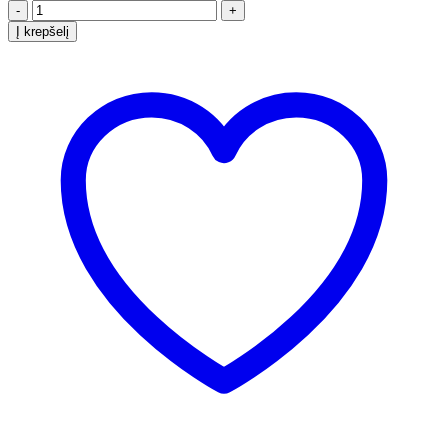
-
+
Į krepšelį