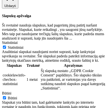
Uždaryti
Slapukų apžvalga
Ši svetainė naudoja slapukus, kad pagerintų jūsų patirtį naršant
svetainėje. Slapukai, kurie reikalingi , yra saugomi jūsų naršyklėje.
Mes taip pat naudojame trečiųjų šalių slapukus, kurie padeda mums
analizuoti ir suprasti, kaip jūs naudojatės šia
...
Statistiniai
Statistiniai
Analitiniai slapukai naudojami norint suprasti, kaip lankytojai
sąveikauja su svetaine. Šie slapukai padeda pateikti informaciją apie
lankytojų skaičiaus metriką, atmetimo rodiklį, srauto šaltinį ir kt.
Slapukas
Trukmė
Aprašymas
Šį slapuką nustato „GDPR Cookie
cookielawinfo-
Consent“ papildinys. Šio slapuko tikslas
checbox-
1 metai
yra patikrinti, ar vartotojas yra davęs
statistiniai
sutikimą naudoti slapukus pagal kategoriją
„Statistiniai“.
Būtini
Būtini
Slapukai yra būtini tam, kad galėtumėte lankytis po interneto
svetainę ir naudotis jos funkcijomis, tokiomis kaip prieiga prie