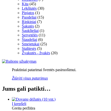
Kita
(45)
Lėkštutės
(30)
Pinjatos
(1)
Puodeliai
(15)
Rinkiniai
(7)
Šakutės
(2)
Šaukšteliai
(1)
Servetėlės
(11)
Šiaudeliai
(6)
Smeigtukai
(25)
Staltiesės
(5)
Žvakutės - žvakės
(20)
Praktiniai patarimai šventės pasiruošimui.
Žiūrėti visus patarimus
Jums gali patikti…
Į krepšelį
Greita peržiūra