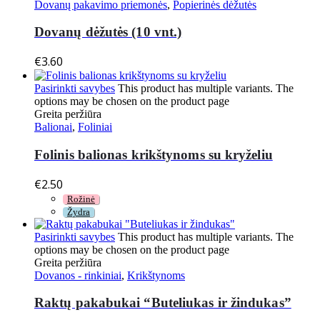
Dovanų pakavimo priemonės
,
Popierinės dėžutės
Dovanų dėžutės (10 vnt.)
€
3.60
Pasirinkti savybes
This product has multiple variants. The
options may be chosen on the product page
Greita peržiūra
Balionai
,
Foliniai
Folinis balionas krikštynoms su kryželiu
€
2.50
Rožinė
Žydra
Pasirinkti savybes
This product has multiple variants. The
options may be chosen on the product page
Greita peržiūra
Dovanos - rinkiniai
,
Krikštynoms
Raktų pakabukai “Buteliukas ir žindukas”