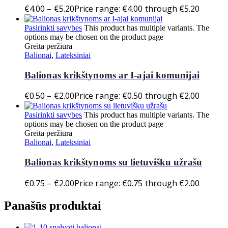
€
4.00
–
€
5.20
Price range: €4.00 through €5.20
Pasirinkti savybes
This product has multiple variants. The
options may be chosen on the product page
Greita peržiūra
Balionai
,
Lateksiniai
Balionas krikštynoms ar I-ajai komunijai
€
0.50
–
€
2.00
Price range: €0.50 through €2.00
Pasirinkti savybes
This product has multiple variants. The
options may be chosen on the product page
Greita peržiūra
Balionai
,
Lateksiniai
Balionas krikštynoms su lietuvišku užrašu
€
0.75
–
€
2.00
Price range: €0.75 through €2.00
Panašūs produktai