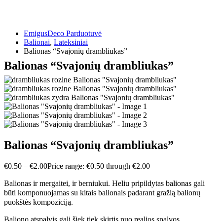
EmigusDeco Parduotuvė
Balionai
,
Lateksiniai
Balionas “Svajonių drambliukas”
Balionas “Svajonių drambliukas”
Balionas “Svajonių drambliukas”
€
0.50
–
€
2.00
Price range: €0.50 through €2.00
Balionas ir mergaitei, ir berniukui. Heliu pripildytas balionas gali
būti komponuojamas su kitais balionais padarant gražią balionų
puokštės kompoziciją.
Baliono atspalvis gali šiek tiek skirtis nuo realios spalvos.