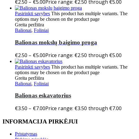
€
2.50
–
€
5.00
Price range: €2.50 through €5.00
Pasirinkti savybes
This product has multiple variants. The
options may be chosen on the product page
Greita peržiūra
Balionai
,
Foliniai
Balionas mokslų baigimo proga
€
2.50
–
€
5.00
Price range: €2.50 through €5.00
Pasirinkti savybes
This product has multiple variants. The
options may be chosen on the product page
Greita peržiūra
Balionai
,
Foliniai
Balionas eskavatorius
€
3.50
–
€
7.00
Price range: €3.50 through €7.00
INFORMACIJA PIRKĖJUI
Pristatymas