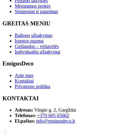
Pirkimo taisyklės
Mėgstamos prekės
Straipsniai ir patarimai
GREITAS MENIU
Balionų užsakymas
Įrangos nuoma
Girliandos – vėliavėlės
Individualūs užsakymai
EmigusDeco
Apie mus
Kontaktai
Privatumo politika
KONTAKTAI
Adresas:
Vingio g. 2, Gargždai
Telefonas:
+370 605 65662
El.paštas:
info@emigusdeco.lt