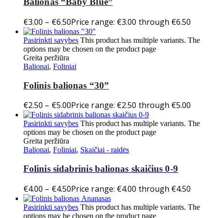
Balionas “Baby Blue”
€
3.00
–
€
6.50
Price range: €3.00 through €6.50
Pasirinkti savybes
This product has multiple variants. The
options may be chosen on the product page
Greita peržiūra
Balionai
,
Foliniai
Folinis balionas “30”
€
2.50
–
€
5.00
Price range: €2.50 through €5.00
Pasirinkti savybes
This product has multiple variants. The
options may be chosen on the product page
Greita peržiūra
Balionai
,
Foliniai
,
Skaičiai - raidės
Folinis sidabrinis balionas skaičius 0-9
€
4.00
–
€
4.50
Price range: €4.00 through €4.50
Pasirinkti savybes
This product has multiple variants. The
options may be chosen on the product page