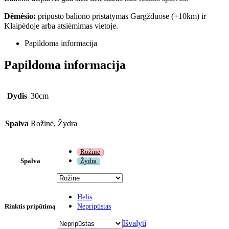
Dėmėsio:
pripūsto baliono pristatymas Gargžduose (+10km) ir
Klaipėdoje arba atsiėmimas vietoje.
Papildoma informacija
Papildoma informacija
Dydis
30cm
Spalva
Rožinė, Žydra
Rožinė
Spalva
Žydra
Helis
Rinktis pripūtimą
Nepripūstas
Išvalyti