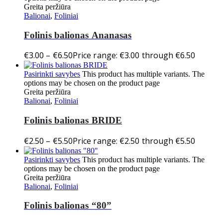
Greita peržiūra
Balionai
,
Foliniai
Folinis balionas Ananasas
€
3.00
–
€
6.50
Price range: €3.00 through €6.50
Pasirinkti savybes
This product has multiple variants. The
options may be chosen on the product page
Greita peržiūra
Balionai
,
Foliniai
Folinis balionas BRIDE
€
2.50
–
€
5.50
Price range: €2.50 through €5.50
Pasirinkti savybes
This product has multiple variants. The
options may be chosen on the product page
Greita peržiūra
Balionai
,
Foliniai
Folinis balionas “80”