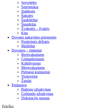
Servetėlės
Smeigtukai
Staltiesės
Šakutės
Šaukšteliai
Šiaudeliai
Žvakutės – žvakės
Kita
Dovanų pakavimo priemonės
Popierinės dėžutės
Maišeliai
Dovanos – rinkiniai
Bernvakariams
Gimtadieniams
Krikštynoms
Mergvakariams
Pirmajai komunijai
Vestuvėms
Žaislai
Paslaugos
Balionų užsakymas
Girliandų užsakymas
Dekoracijų nuoma
Paieška