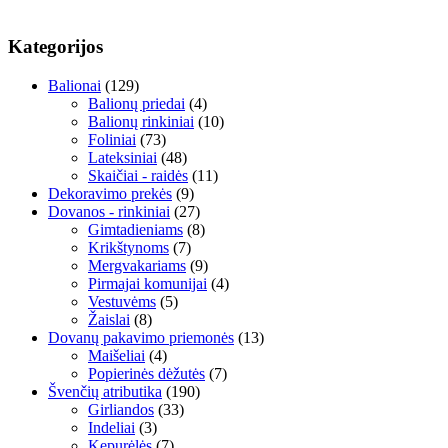
Kategorijos
Balionai
(129)
Balionų priedai
(4)
Balionų rinkiniai
(10)
Foliniai
(73)
Lateksiniai
(48)
Skaičiai - raidės
(11)
Dekoravimo prekės
(9)
Dovanos - rinkiniai
(27)
Gimtadieniams
(8)
Krikštynoms
(7)
Mergvakariams
(9)
Pirmajai komunijai
(4)
Vestuvėms
(5)
Žaislai
(8)
Dovanų pakavimo priemonės
(13)
Maišeliai
(4)
Popierinės dėžutės
(7)
Švenčių atributika
(190)
Girliandos
(33)
Indeliai
(3)
Kepurėlės
(7)