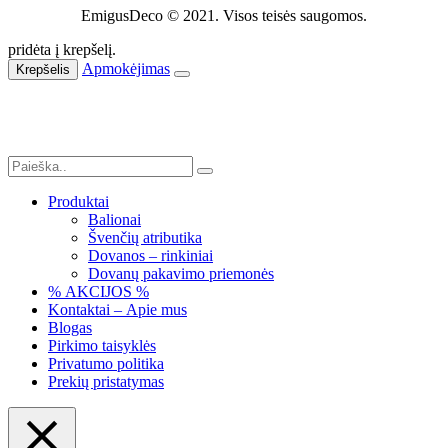
EmigusDeco © 2021. Visos teisės saugomos.
pridėta į krepšelį.
Apmokėjimas
Krepšelis
Produktai
Balionai
Švenčių atributika
Dovanos – rinkiniai
Dovanų pakavimo priemonės
% AKCIJOS %
Kontaktai – Apie mus
Blogas
Pirkimo taisyklės
Privatumo politika
Prekių pristatymas