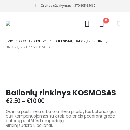
Greitas užsakymas
+370 605 65662
0
EMIGUSDECO PARDUOTUVĖ
LATEKSINIAI
,
BALIONŲ RINKINIAI
BALIONIŲ RINKINYS KOSMOSAS
Balionių rinkinys KOSMOSAS
€
2.50
–
€
10.00
Galima pūsti heliu arba oru. Heliu pripildytas balionas gali
būti komponuojamas su kitais balionais padarant gražią
balionų puokštės kompoziciją.
Rinkinį sudaro 5 balionai.