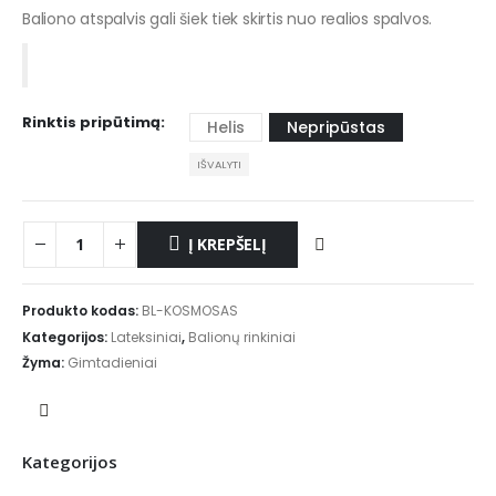
Baliono atspalvis gali šiek tiek skirtis nuo realios spalvos.
Rinktis pripūtimą
Helis
Nepripūstas
IŠVALYTI
Į KREPŠELĮ
Produkto kodas:
BL-KOSMOSAS
Kategorijos:
Lateksiniai
,
Balionų rinkiniai
Žyma:
Gimtadieniai
Kategorijos