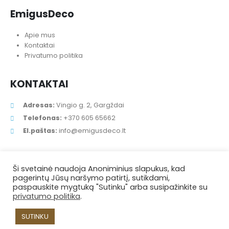
EmigusDeco
Apie mus
Kontaktai
Privatumo politika
KONTAKTAI
Adresas:
Vingio g. 2, Gargždai
Telefonas:
+370 605 65662
El.paštas:
info@emigusdeco.lt
Ši svetainė naudoja Anoniminius slapukus, kad
pagerintų Jūsų naršymo patirtį, sutikdami,
paspauskite mygtuką "Sutinku" arba susipažinkite su
privatumo politika
.
SUTINKU
EmigusDeco © 2021. Visos teisės saugomos.