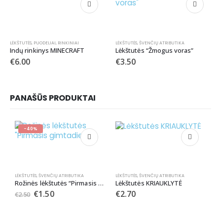
LĖKŠTUTĖS
,
PUODELIAI
,
RINKINIAI
LĖKŠTUTĖS
,
ŠVENČIŲ ATRIBUTIKA
Indų rinkinys MINECRAFT
Lėkštutės “Žmogus voras”
€
6.00
€
3.50
PANAŠŪS PRODUKTAI
-40%
LĖKŠTUTĖS
,
ŠVENČIŲ ATRIBUTIKA
LĖKŠTUTĖS
,
ŠVENČIŲ ATRIBUTIKA
LĖ
Rožinės lėkštutės “Pirmasis gimtadienis”
Lėkštutės KRIAUKLYTĖ
€
1.50
€
2.70
€
2.50