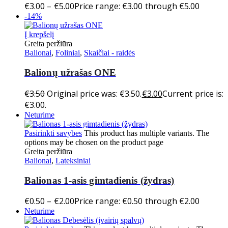
€
3.00
–
€
5.00
Price range: €3.00 through €5.00
-14%
Į krepšelį
Greita peržiūra
Balionai
,
Foliniai
,
Skaičiai - raidės
Balionų užrašas ONE
€
3.50
Original price was: €3.50.
€
3.00
Current price is:
€3.00.
Neturime
Pasirinkti savybes
This product has multiple variants. The
options may be chosen on the product page
Greita peržiūra
Balionai
,
Lateksiniai
Balionas 1-asis gimtadienis (žydras)
€
0.50
–
€
2.00
Price range: €0.50 through €2.00
Neturime