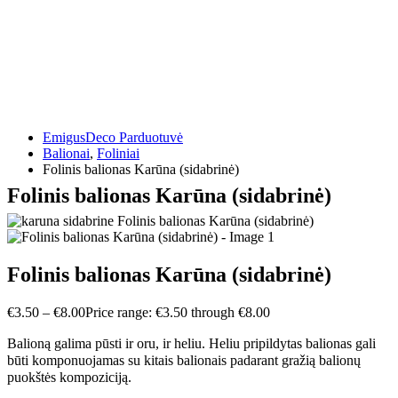
EmigusDeco Parduotuvė
Balionai
,
Foliniai
Folinis balionas Karūna (sidabrinė)
Folinis balionas Karūna (sidabrinė)
Folinis balionas Karūna (sidabrinė)
€
3.50
–
€
8.00
Price range: €3.50 through €8.00
Balioną galima pūsti ir oru, ir heliu. Heliu pripildytas balionas gali
būti komponuojamas su kitais balionais padarant gražią balionų
puokštės kompoziciją.