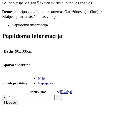
Baliono atspalvis gali šiek tiek skirtis nuo realios spalvos.
Dėmėsio:
pripūsto baliono pristatymas Gargžduose (+10km) ir
Klaipėdoje arba atsiėmimas vietoje.
Papildoma informacija
Papildoma informacija
Dydis
90x100cm
Spalva
Sidabrinė
Helis
Rinktis pripūtimą
Nepripūstas
Išvalyti
-
+
Į krepšelį