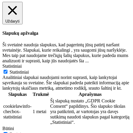
Uždaryti
Slapukų apžvalga
Ši svetainė naudoja slapukus, kad pagerintų jūsų patirtį naršant
svetainėje. Slapukai, kurie reikalingi , yra saugomi jūsų naršyklėje.
Mes taip pat naudojame trečiųjų šalių slapukus, kurie padeda mums
analizuoti ir suprasti, kaip jūs naudojatės šia
...
Statistiniai
Statistiniai
Analitiniai slapukai naudojami norint suprasti, kaip lankytojai
sąveikauja su svetaine. Šie slapukai padeda pateikti informaciją apie
lankytojų skaičiaus metriką, atmetimo rodiklį, srauto šaltinį ir kt.
Slapukas
Trukmė
Aprašymas
Šį slapuką nustato „GDPR Cookie
cookielawinfo-
Consent“ papildinys. Šio slapuko tikslas
checbox-
1 metai
yra patikrinti, ar vartotojas yra davęs
statistiniai
sutikimą naudoti slapukus pagal kategoriją
„Statistiniai“.
Būtini