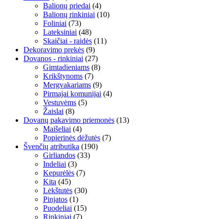
Balionų priedai
(4)
Balionų rinkiniai
(10)
Foliniai
(73)
Lateksiniai
(48)
Skaičiai - raidės
(11)
Dekoravimo prekės
(9)
Dovanos - rinkiniai
(27)
Gimtadieniams
(8)
Krikštynoms
(7)
Mergvakariams
(9)
Pirmajai komunijai
(4)
Vestuvėms
(5)
Žaislai
(8)
Dovanų pakavimo priemonės
(13)
Maišeliai
(4)
Popierinės dėžutės
(7)
Švenčių atributika
(190)
Girliandos
(33)
Indeliai
(3)
Kepurėlės
(7)
Kita
(45)
Lėkštutės
(30)
Pinjatos
(1)
Puodeliai
(15)
Rinkiniai
(7)