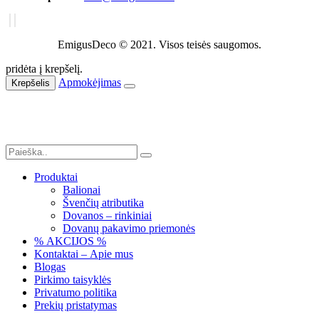
EmigusDeco © 2021. Visos teisės saugomos.
pridėta į krepšelį.
Apmokėjimas
Krepšelis
Produktai
Balionai
Švenčių atributika
Dovanos – rinkiniai
Dovanų pakavimo priemonės
% AKCIJOS %
Kontaktai – Apie mus
Blogas
Pirkimo taisyklės
Privatumo politika
Prekių pristatymas