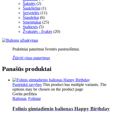
Šakutės
(2)
Šaukšteliai
(1)
Servetėlės
(11)
Šiaudeliai
(6)
Smeigtukai
(25)
Staltiesės
(5)
Žvakutės - žvakės
(20)
Praktiniai patarimai šventės pasiruošimui.
Žiūrėti visus patarimus
Panašūs produktai
Pasirinkti savybes
This product has multiple variants. The
options may be chosen on the product page
Greita peržiūra
Balionai
,
Foliniai
Folinis gimtadienio balionas Happy Birthday