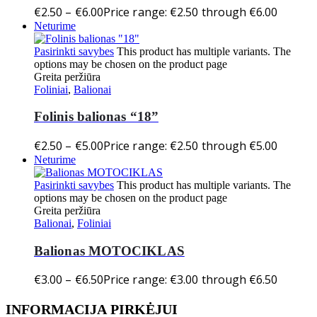
€
2.50
–
€
6.00
Price range: €2.50 through €6.00
Neturime
Pasirinkti savybes
This product has multiple variants. The
options may be chosen on the product page
Greita peržiūra
Foliniai
,
Balionai
Folinis balionas “18”
€
2.50
–
€
5.00
Price range: €2.50 through €5.00
Neturime
Pasirinkti savybes
This product has multiple variants. The
options may be chosen on the product page
Greita peržiūra
Balionai
,
Foliniai
Balionas MOTOCIKLAS
€
3.00
–
€
6.50
Price range: €3.00 through €6.50
INFORMACIJA PIRKĖJUI