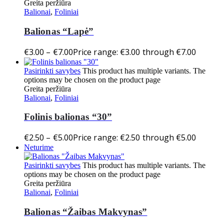
Greita peržiūra
Balionai
,
Foliniai
Balionas “Lapė”
€
3.00
–
€
7.00
Price range: €3.00 through €7.00
Pasirinkti savybes
This product has multiple variants. The
options may be chosen on the product page
Greita peržiūra
Balionai
,
Foliniai
Folinis balionas “30”
€
2.50
–
€
5.00
Price range: €2.50 through €5.00
Neturime
Pasirinkti savybes
This product has multiple variants. The
options may be chosen on the product page
Greita peržiūra
Balionai
,
Foliniai
Balionas “Žaibas Makvynas”