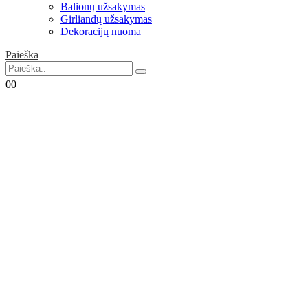
Balionų užsakymas
Girliandų užsakymas
Dekoracijų nuoma
Paieška
0
0