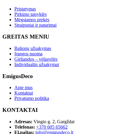
Pristatymas
Pirkimo taisyklės
Mėgstamos prekės
Straipsniai ir patarimai
GREITAS MENIU
Balionų užsakymas
Įrangos nuoma
Girliandos – vėliavėlės
Individualūs užsakymai
EmigusDeco
Apie mus
Kontaktai
Privatumo politika
KONTAKTAI
Adresas:
Vingio g. 2, Gargždai
Telefonas:
+370 605 65662
El.paštas:
info@emigusdeco.lt