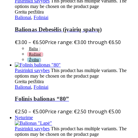
Pasirinkti savybes
This product has multiple variants. The
options may be chosen on the product page
Greita peržiūra
Balionai
,
Foliniai
Balionas Debesėlis (įvairių spalvų)
€
3.00
–
€
6.50
Price range: €3.00 through €6.50
Balta
Rožinė
Žydra
Pasirinkti savybes
This product has multiple variants. The
options may be chosen on the product page
Greita peržiūra
Balionai
,
Foliniai
Folinis balionas “80”
€
2.50
–
€
5.00
Price range: €2.50 through €5.00
Neturime
Pasirinkti savybes
This product has multiple variants. The
options may be chosen on the product page