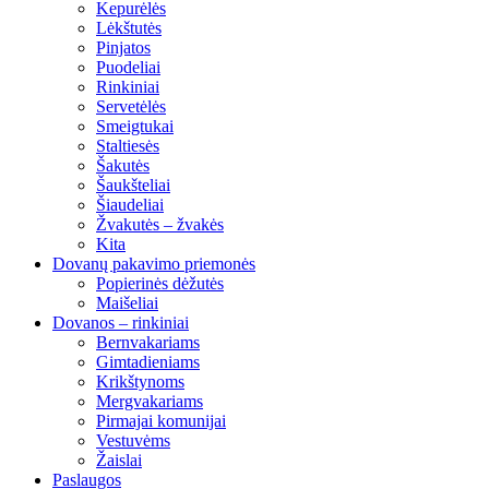
Kepurėlės
Lėkštutės
Pinjatos
Puodeliai
Rinkiniai
Servetėlės
Smeigtukai
Staltiesės
Šakutės
Šaukšteliai
Šiaudeliai
Žvakutės – žvakės
Kita
Dovanų pakavimo priemonės
Popierinės dėžutės
Maišeliai
Dovanos – rinkiniai
Bernvakariams
Gimtadieniams
Krikštynoms
Mergvakariams
Pirmajai komunijai
Vestuvėms
Žaislai
Paslaugos