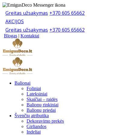
Greitas užsakymas
+370 605 65662
AKCIJOS
Greitas užsakymas
+370 605 65662
Blogas
|
Kontaktai
Balionai
Foliniai
Lateksiniai
Skaičiai – raidės
Balionų rinkiniai
Balionų priedai
Švenčių atributika
Dekoravimo prekės
Girliandos
Indeliai