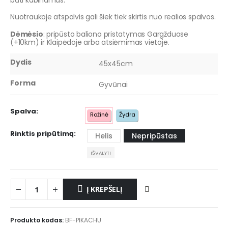
Nuotraukoje atspalvis gali šiek tiek skirtis nuo realios spalvos.
Dėmėsio
: pripūsto baliono pristatymas Gargžduose
(+10km) ir Klaipėdoje arba atsiėmimas vietoje.
Dydis
45x45cm
Forma
Gyvūnai
Spalva
Rožinė
Žydra
Rinktis pripūtimą
Helis
Nepripūstas
IŠVALYTI
Į KREPŠELĮ
Produkto kodas:
BF-PIKACHU