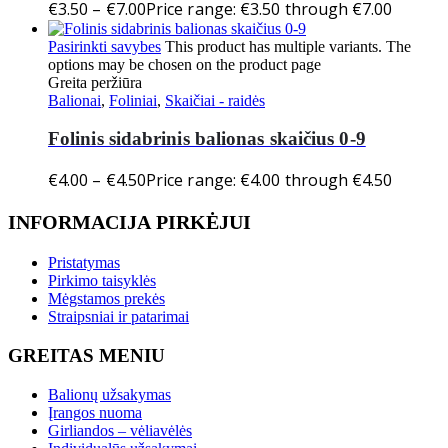
€
3.50
–
€
7.00
Price range: €3.50 through €7.00
Pasirinkti savybes
This product has multiple variants. The
options may be chosen on the product page
Greita peržiūra
Balionai
,
Foliniai
,
Skaičiai - raidės
Folinis sidabrinis balionas skaičius 0-9
€
4.00
–
€
4.50
Price range: €4.00 through €4.50
INFORMACIJA PIRKĖJUI
Pristatymas
Pirkimo taisyklės
Mėgstamos prekės
Straipsniai ir patarimai
GREITAS MENIU
Balionų užsakymas
Įrangos nuoma
Girliandos – vėliavėlės