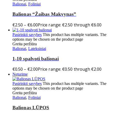
Balionai
,
Foliniai
Balionas “Žaibas Makvynas”
€
2.50
–
€
6.00
Price range: €2.50 through €6.00
Pasirinkti savybes
This product has multiple variants. The
options may be chosen on the product page
Greita peržiūra
Balionai
,
Lateksiniai
1-10 spalvoti balionai
€
0.50
–
€
2.00
Price range: €0.50 through €2.00
Neturime
Pasirinkti savybes
This product has multiple variants. The
options may be chosen on the product page
Greita peržiūra
Balionai
,
Foliniai
Balionas LŪPOS