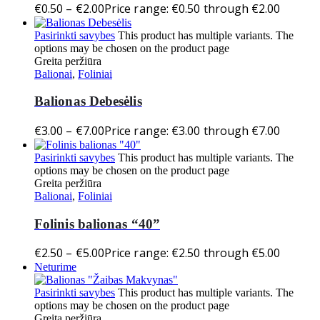
€
0.50
–
€
2.00
Price range: €0.50 through €2.00
Pasirinkti savybes
This product has multiple variants. The
options may be chosen on the product page
Greita peržiūra
Balionai
,
Foliniai
Balionas Debesėlis
€
3.00
–
€
7.00
Price range: €3.00 through €7.00
Pasirinkti savybes
This product has multiple variants. The
options may be chosen on the product page
Greita peržiūra
Balionai
,
Foliniai
Folinis balionas “40”
€
2.50
–
€
5.00
Price range: €2.50 through €5.00
Neturime
Pasirinkti savybes
This product has multiple variants. The
options may be chosen on the product page
Greita peržiūra