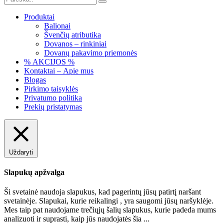
Produktai
Balionai
Švenčių atributika
Dovanos – rinkiniai
Dovanų pakavimo priemonės
% AKCIJOS %
Kontaktai – Apie mus
Blogas
Pirkimo taisyklės
Privatumo politika
Prekių pristatymas
Uždaryti
Slapukų apžvalga
Ši svetainė naudoja slapukus, kad pagerintų jūsų patirtį naršant
svetainėje. Slapukai, kurie reikalingi , yra saugomi jūsų naršyklėje.
Mes taip pat naudojame trečiųjų šalių slapukus, kurie padeda mums
analizuoti ir suprasti, kaip jūs naudojatės šia
...