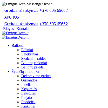
Greitas užsakymas
+370 605 65662
AKCIJOS
Greitas užsakymas
+370 605 65662
Blogas
|
Kontaktai
Balionai
Foliniai
Lateksiniai
Skaičiai – raidės
Balionų rinkiniai
Balionų priedai
Švenčių atributika
Dekoravimo prekės
Girliandos
Indeliai
Kepurėlės
Lėkštutės
Pinjatos
Puodeliai
Rinkiniai