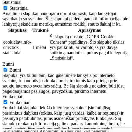
Statistiniai
Statistiniai
Analitiniai slapukai naudojami norint suprasti, kaip lankytojai
sąveikauja su svetaine. Šie slapukai padeda pateikti informaciją apie
lankytojų skaičiaus metriką, atmetimo rodiklį, srauto šaltinį ir kt.
Slapukas
Trukmė
Aprašymas
Šį slapuką nustato „GDPR Cookie
cookielawinfo-
Consent“ papildinys. Šio slapuko tikslas
checbox-
1 metai
yra patikrinti, ar vartotojas yra davęs
statistiniai
sutikimą naudoti slapukus pagal kategoriją
„Statistiniai“.
Būtini
Būtini
Slapukai yra būtini tam, kad galėtumėte lankytis po interneto
svetainę ir naudotis jos funkcijomis, tokiomis kaip prieiga prie
saugių interneto svetainės sričių. Be šių slapukų negalėtų būti jūsų
pageidaujamos paslaugos, pavyzdžiui, pirkimo internetu.
Funkciniai
Funkciniai
Funkciniai slapukai leidžia interneto svetainei įsiminti jūsų
pasirinktus dalykus (tokius, kaip jūsų vardas, kalba ar regionas) ir
pasiūlyti patobulintas, jums asmeniškai pritaikytas funkcijas. Šių
slapukų renkamą informaciją galima padaryti anoniminę, be to, jie
negali stebėti jūsų naršymo veiklos kitose interneto svetainėse.
Ši svetainė naudoja Anoniminius slapukus, kad pagerintų Jūsų