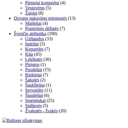
Pirmajai komunijai
(4)
Vestuvėms
(5)
Žaislai
(8)
Dovanų pakavimo priemonės
(13)
Maišeliai
(4)
Popierinės dėžutės
(7)
Švenčių atributika
(190)
Girliandos
(33)
Indeliai
(3)
Kepurėlės
(7)
Kita
(45)
Lėkštutės
(30)
Pinjatos
(1)
Puodeliai
(15)
Rinkiniai
(7)
Šakutės
(2)
Šaukšteliai
(1)
Servetėlės
(11)
Šiaudeliai
(6)
Smeigtukai
(25)
Staltiesės
(5)
Žvakutės - žvakės
(20)