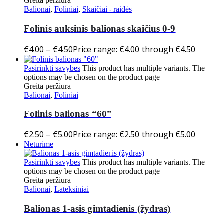
Greita peržiūra
Balionai
,
Foliniai
,
Skaičiai - raidės
Folinis auksinis balionas skaičius 0-9
€
4.00
–
€
4.50
Price range: €4.00 through €4.50
Pasirinkti savybes
This product has multiple variants. The
options may be chosen on the product page
Greita peržiūra
Balionai
,
Foliniai
Folinis balionas “60”
€
2.50
–
€
5.00
Price range: €2.50 through €5.00
Neturime
Pasirinkti savybes
This product has multiple variants. The
options may be chosen on the product page
Greita peržiūra
Balionai
,
Lateksiniai
Balionas 1-asis gimtadienis (žydras)