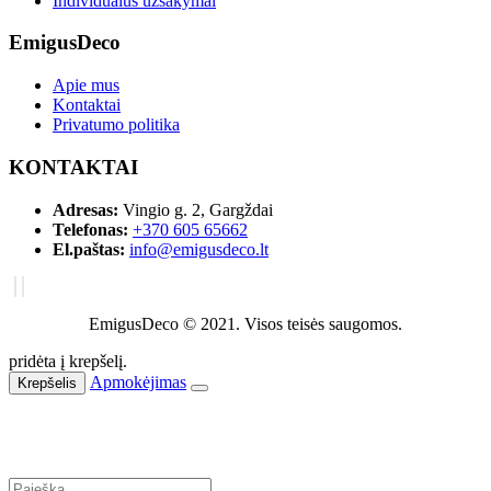
Individualūs užsakymai
EmigusDeco
Apie mus
Kontaktai
Privatumo politika
KONTAKTAI
Adresas:
Vingio g. 2, Gargždai
Telefonas:
+370 605 65662
El.paštas:
info@emigusdeco.lt
EmigusDeco © 2021. Visos teisės saugomos.
pridėta į krepšelį.
Apmokėjimas
Krepšelis