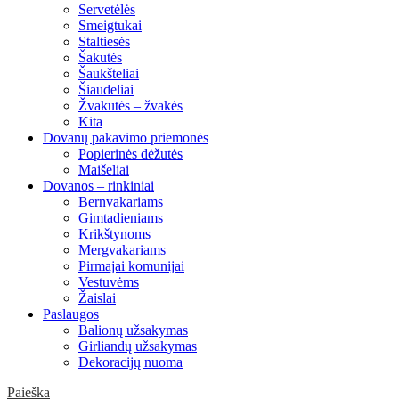
Servetėlės
Smeigtukai
Staltiesės
Šakutės
Šaukšteliai
Šiaudeliai
Žvakutės – žvakės
Kita
Dovanų pakavimo priemonės
Popierinės dėžutės
Maišeliai
Dovanos – rinkiniai
Bernvakariams
Gimtadieniams
Krikštynoms
Mergvakariams
Pirmajai komunijai
Vestuvėms
Žaislai
Paslaugos
Balionų užsakymas
Girliandų užsakymas
Dekoracijų nuoma
Paieška