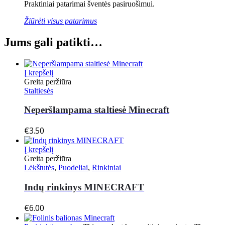
Praktiniai patarimai šventės pasiruošimui.
Žiūrėti visus patarimus
Jums gali patikti…
Į krepšelį
Greita peržiūra
Staltiesės
Neperšlampama staltiesė Minecraft
€
3.50
Į krepšelį
Greita peržiūra
Lėkštutės
,
Puodeliai
,
Rinkiniai
Indų rinkinys MINECRAFT
€
6.00