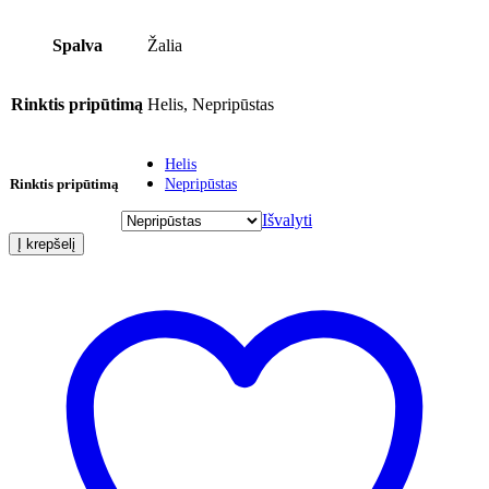
Spalva
Žalia
Rinktis pripūtimą
Helis, Nepripūstas
Helis
Rinktis pripūtimą
Nepripūstas
Išvalyti
Į krepšelį