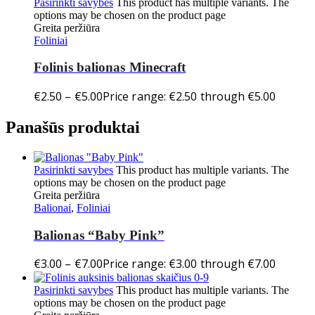
Pasirinkti savybes
This product has multiple variants. The
options may be chosen on the product page
Greita peržiūra
Foliniai
Folinis balionas Minecraft
€
2.50
–
€
5.00
Price range: €2.50 through €5.00
Panašūs produktai
Pasirinkti savybes
This product has multiple variants. The
options may be chosen on the product page
Greita peržiūra
Balionai
,
Foliniai
Balionas “Baby Pink”
€
3.00
–
€
7.00
Price range: €3.00 through €7.00
Pasirinkti savybes
This product has multiple variants. The
options may be chosen on the product page