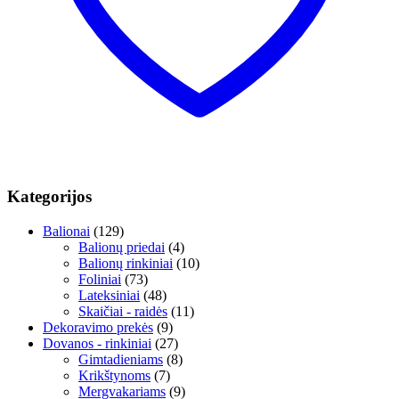
Kategorijos
Balionai
(129)
Balionų priedai
(4)
Balionų rinkiniai
(10)
Foliniai
(73)
Lateksiniai
(48)
Skaičiai - raidės
(11)
Dekoravimo prekės
(9)
Dovanos - rinkiniai
(27)
Gimtadieniams
(8)
Krikštynoms
(7)
Mergvakariams
(9)