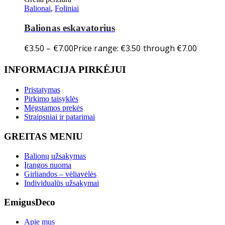
Balionai
,
Foliniai
Balionas eskavatorius
€
3.50
–
€
7.00
Price range: €3.50 through €7.00
INFORMACIJA PIRKĖJUI
Pristatymas
Pirkimo taisyklės
Mėgstamos prekės
Straipsniai ir patarimai
GREITAS MENIU
Balionų užsakymas
Įrangos nuoma
Girliandos – vėliavėlės
Individualūs užsakymai
EmigusDeco
Apie mus