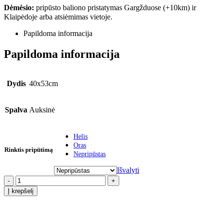
Dėmėsio:
pripūsto baliono pristatymas Gargžduose (+10km) ir
Klaipėdoje arba atsiėmimas vietoje.
Papildoma informacija
Papildoma informacija
Dydis
40x53cm
Spalva
Auksinė
Helis
Oras
Rinktis pripūtimą
Nepripūstas
Išvalyti
-
+
Į krepšelį