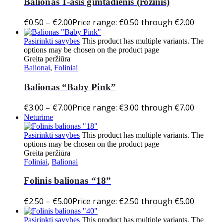
Balionas 1-asis gimtadienis (rožinis)
€
0.50
–
€
2.00
Price range: €0.50 through €2.00
Pasirinkti savybes
This product has multiple variants. The
options may be chosen on the product page
Greita peržiūra
Balionai
,
Foliniai
Balionas “Baby Pink”
€
3.00
–
€
7.00
Price range: €3.00 through €7.00
Neturime
Pasirinkti savybes
This product has multiple variants. The
options may be chosen on the product page
Greita peržiūra
Foliniai
,
Balionai
Folinis balionas “18”
€
2.50
–
€
5.00
Price range: €2.50 through €5.00
Pasirinkti savybes
This product has multiple variants. The