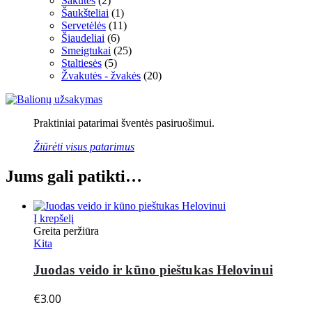
Šakutės
(2)
Šaukšteliai
(1)
Servetėlės
(11)
Šiaudeliai
(6)
Smeigtukai
(25)
Staltiesės
(5)
Žvakutės - žvakės
(20)
Praktiniai patarimai šventės pasiruošimui.
Žiūrėti visus patarimus
Jums gali patikti…
Į krepšelį
Greita peržiūra
Kita
Juodas veido ir kūno pieštukas Helovinui
€
3.00