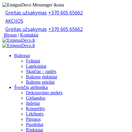
Greitas užsakymas
+370 605 65662
AKCIJOS
Greitas užsakymas
+370 605 65662
Blogas
|
Kontaktai
Balionai
Foliniai
Lateksiniai
Skaičiai – raidės
Balionų rinkiniai
Balionų priedai
Švenčių atributika
Dekoravimo prekės
Girliandos
Indeliai
Kepurėlės
Lėkštutės
Pinjatos
Puodeliai
Rinkiniai