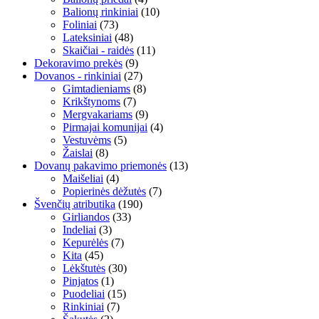
Balionų rinkiniai
(10)
Foliniai
(73)
Lateksiniai
(48)
Skaičiai - raidės
(11)
Dekoravimo prekės
(9)
Dovanos - rinkiniai
(27)
Gimtadieniams
(8)
Krikštynoms
(7)
Mergvakariams
(9)
Pirmajai komunijai
(4)
Vestuvėms
(5)
Žaislai
(8)
Dovanų pakavimo priemonės
(13)
Maišeliai
(4)
Popierinės dėžutės
(7)
Švenčių atributika
(190)
Girliandos
(33)
Indeliai
(3)
Kepurėlės
(7)
Kita
(45)
Lėkštutės
(30)
Pinjatos
(1)
Puodeliai
(15)
Rinkiniai
(7)