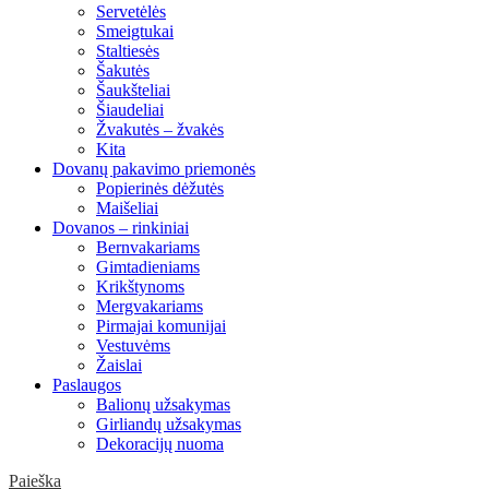
Servetėlės
Smeigtukai
Staltiesės
Šakutės
Šaukšteliai
Šiaudeliai
Žvakutės – žvakės
Kita
Dovanų pakavimo priemonės
Popierinės dėžutės
Maišeliai
Dovanos – rinkiniai
Bernvakariams
Gimtadieniams
Krikštynoms
Mergvakariams
Pirmajai komunijai
Vestuvėms
Žaislai
Paslaugos
Balionų užsakymas
Girliandų užsakymas
Dekoracijų nuoma
Paieška