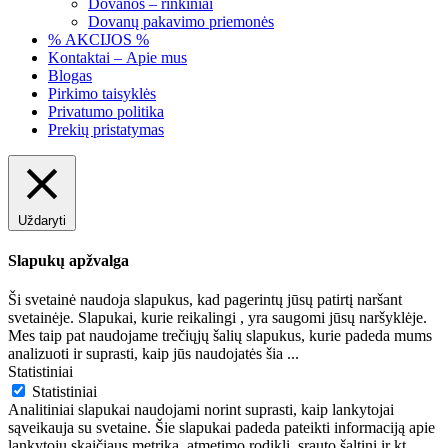
Dovanos – rinkiniai
Dovanų pakavimo priemonės
% AKCIJOS %
Kontaktai – Apie mus
Blogas
Pirkimo taisyklės
Privatumo politika
Prekių pristatymas
Uždaryti
Slapukų apžvalga
Ši svetainė naudoja slapukus, kad pagerintų jūsų patirtį naršant
svetainėje. Slapukai, kurie reikalingi , yra saugomi jūsų naršyklėje.
Mes taip pat naudojame trečiųjų šalių slapukus, kurie padeda mums
analizuoti ir suprasti, kaip jūs naudojatės šia
...
Statistiniai
Statistiniai
Analitiniai slapukai naudojami norint suprasti, kaip lankytojai
sąveikauja su svetaine. Šie slapukai padeda pateikti informaciją apie
lankytojų skaičiaus metriką, atmetimo rodiklį, srauto šaltinį ir kt.