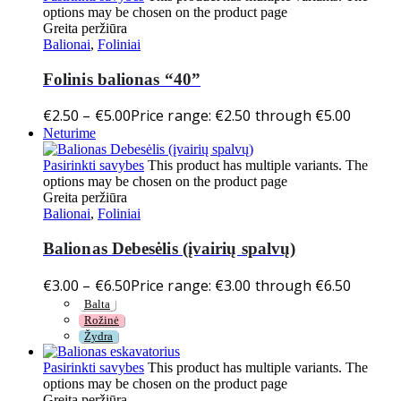
options may be chosen on the product page
Greita peržiūra
Balionai
,
Foliniai
Folinis balionas “40”
€
2.50
–
€
5.00
Price range: €2.50 through €5.00
Neturime
Pasirinkti savybes
This product has multiple variants. The
options may be chosen on the product page
Greita peržiūra
Balionai
,
Foliniai
Balionas Debesėlis (įvairių spalvų)
€
3.00
–
€
6.50
Price range: €3.00 through €6.50
Balta
Rožinė
Žydra
Pasirinkti savybes
This product has multiple variants. The
options may be chosen on the product page
Greita peržiūra