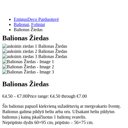
EmigusDeco Parduotuvė
Balionai
,
Foliniai
Balionas Žiedas
Balionas Žiedas
Balionas Žiedas
€
4.50
–
€
7.00
Price range: €4.50 through €7.00
Šis balionas papuoš kiekvieną sužadėtuvių ar mergvakario šventę.
Balionus galima pildyti heliu arba oru. Užsakant heliu pildytus
balionus į kainą įskaičiuotas 1 balionų svarelis.
Nepripūsto dydis 60×95 cm, pripūsto – 56×75 cm.