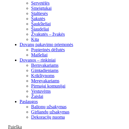
Servetėlės
Smeigtukai
Staltiesės
Šakutės
Šaukšteliai
Šiaudeliai
Žvakutės – žvakės
Kita
Dovanų pakavimo priemonės
Popierinės dėžutės
Maišeliai
Dovanos – rinkiniai
Bernvakariams
Gimtadieniams
Krikštynoms
Mergvakariams
Pirmajai komunijai
Vestuvėms
Žaislai
Paslaugos
Balionų užsakymas
Girliandų užsakymas
Dekoracijų nuoma
Paieška