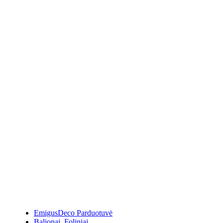
EmigusDeco Parduotuvė
Balionai
,
Foliniai