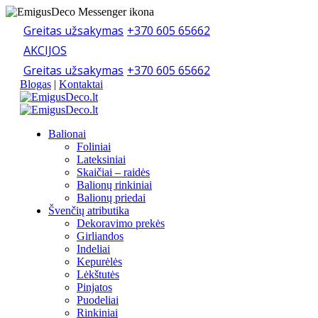
Greitas užsakymas
+370 605 65662
AKCIJOS
Greitas užsakymas
+370 605 65662
Blogas
|
Kontaktai
Balionai
Foliniai
Lateksiniai
Skaičiai – raidės
Balionų rinkiniai
Balionų priedai
Švenčių atributika
Dekoravimo prekės
Girliandos
Indeliai
Kepurėlės
Lėkštutės
Pinjatos
Puodeliai
Rinkiniai