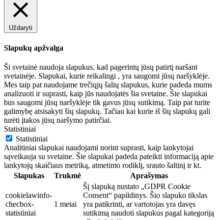
Uždaryti
Slapukų apžvalga
Ši svetainė naudoja slapukus, kad pagerintų jūsų patirtį naršant
svetainėje. Slapukai, kurie reikalingi , yra saugomi jūsų naršyklėje.
Mes taip pat naudojame trečiųjų šalių slapukus, kurie padeda mums
analizuoti ir suprasti, kaip jūs naudojatės šia svetaine. Šie slapukai
bus saugomi jūsų naršyklėje tik gavus jūsų sutikimą. Taip pat turite
galimybę atsisakyti šių slapukų. Tačiau kai kurie iš šių slapukų gali
turėti įtakos jūsų naršymo patirčiai.
Statistiniai
Statistiniai
Analitiniai slapukai naudojami norint suprasti, kaip lankytojai
sąveikauja su svetaine. Šie slapukai padeda pateikti informaciją apie
lankytojų skaičiaus metriką, atmetimo rodiklį, srauto šaltinį ir kt.
Slapukas
Trukmė
Aprašymas
Šį slapuką nustato „GDPR Cookie
cookielawinfo-
Consent“ papildinys. Šio slapuko tikslas
checbox-
1 metai
yra patikrinti, ar vartotojas yra davęs
statistiniai
sutikimą naudoti slapukus pagal kategoriją