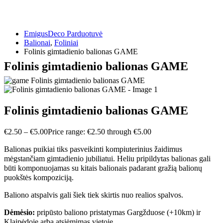
EmigusDeco Parduotuvė
Balionai
,
Foliniai
Folinis gimtadienio balionas GAME
Folinis gimtadienio balionas GAME
Folinis gimtadienio balionas GAME
€
2.50
–
€
5.00
Price range: €2.50 through €5.00
Balionas puikiai tiks pasveikinti kompiuterinius žaidimus
mėgstančiam gimtadienio jubiliatui. Heliu pripildytas balionas gali
būti komponuojamas su kitais balionais padarant gražią balionų
puokštės kompoziciją.
Baliono atspalvis gali šiek tiek skirtis nuo realios spalvos.
Dėmėsio:
pripūsto baliono pristatymas Gargžduose (+10km) ir
Klaipėdoje arba atsiėmimas vietoje