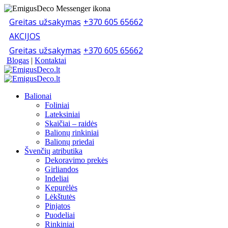
Greitas užsakymas
+370 605 65662
AKCIJOS
Greitas užsakymas
+370 605 65662
Blogas
|
Kontaktai
Balionai
Foliniai
Lateksiniai
Skaičiai – raidės
Balionų rinkiniai
Balionų priedai
Švenčių atributika
Dekoravimo prekės
Girliandos
Indeliai
Kepurėlės
Lėkštutės
Pinjatos
Puodeliai
Rinkiniai