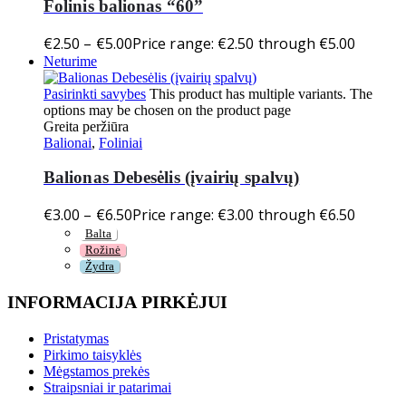
Folinis balionas “60”
€
2.50
–
€
5.00
Price range: €2.50 through €5.00
Neturime
Pasirinkti savybes
This product has multiple variants. The
options may be chosen on the product page
Greita peržiūra
Balionai
,
Foliniai
Balionas Debesėlis (įvairių spalvų)
€
3.00
–
€
6.50
Price range: €3.00 through €6.50
Balta
Rožinė
Žydra
INFORMACIJA PIRKĖJUI
Pristatymas
Pirkimo taisyklės
Mėgstamos prekės
Straipsniai ir patarimai