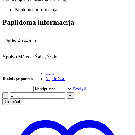
Papildoma informacija
Papildoma informacija
Dydis
45x45cm
Spalva
Mėlyna, Žalia, Žydra
Helis
Rinktis pripūtimą
Nepripūstas
Išvalyti
-
+
Į krepšelį