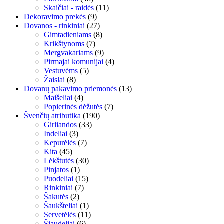
Skaičiai - raidės
(11)
Dekoravimo prekės
(9)
Dovanos - rinkiniai
(27)
Gimtadieniams
(8)
Krikštynoms
(7)
Mergvakariams
(9)
Pirmajai komunijai
(4)
Vestuvėms
(5)
Žaislai
(8)
Dovanų pakavimo priemonės
(13)
Maišeliai
(4)
Popierinės dėžutės
(7)
Švenčių atributika
(190)
Girliandos
(33)
Indeliai
(3)
Kepurėlės
(7)
Kita
(45)
Lėkštutės
(30)
Pinjatos
(1)
Puodeliai
(15)
Rinkiniai
(7)
Šakutės
(2)
Šaukšteliai
(1)
Servetėlės
(11)
Šiaudeliai
(6)