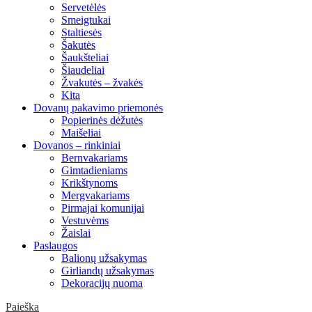
Servetėlės
Smeigtukai
Staltiesės
Šakutės
Šaukšteliai
Šiaudeliai
Žvakutės – žvakės
Kita
Dovanų pakavimo priemonės
Popierinės dėžutės
Maišeliai
Dovanos – rinkiniai
Bernvakariams
Gimtadieniams
Krikštynoms
Mergvakariams
Pirmajai komunijai
Vestuvėms
Žaislai
Paslaugos
Balionų užsakymas
Girliandų užsakymas
Dekoracijų nuoma
Paieška