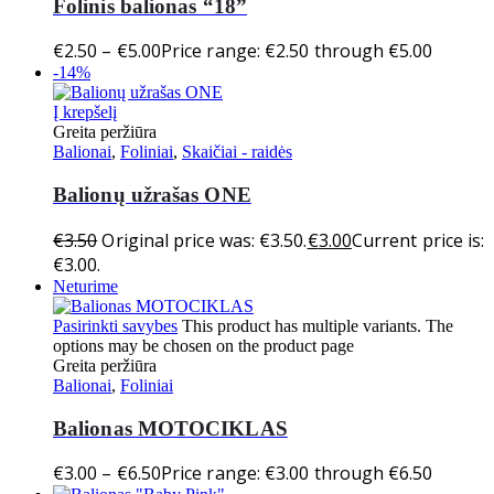
Folinis balionas “18”
€
2.50
–
€
5.00
Price range: €2.50 through €5.00
-14%
Į krepšelį
Greita peržiūra
Balionai
,
Foliniai
,
Skaičiai - raidės
Balionų užrašas ONE
€
3.50
Original price was: €3.50.
€
3.00
Current price is:
€3.00.
Neturime
Pasirinkti savybes
This product has multiple variants. The
options may be chosen on the product page
Greita peržiūra
Balionai
,
Foliniai
Balionas MOTOCIKLAS
€
3.00
–
€
6.50
Price range: €3.00 through €6.50