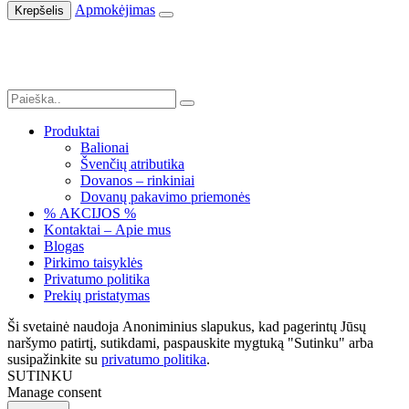
Apmokėjimas
Krepšelis
Produktai
Balionai
Švenčių atributika
Dovanos – rinkiniai
Dovanų pakavimo priemonės
% AKCIJOS %
Kontaktai – Apie mus
Blogas
Pirkimo taisyklės
Privatumo politika
Prekių pristatymas
Ši svetainė naudoja Anoniminius slapukus, kad pagerintų Jūsų
naršymo patirtį, sutikdami, paspauskite mygtuką "Sutinku" arba
susipažinkite su
privatumo politika
.
SUTINKU
Manage consent