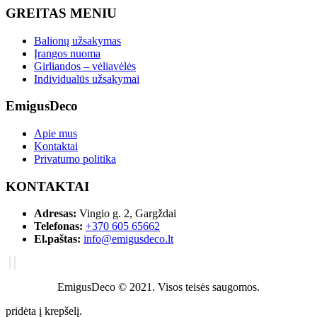
GREITAS MENIU
Balionų užsakymas
Įrangos nuoma
Girliandos – vėliavėlės
Individualūs užsakymai
EmigusDeco
Apie mus
Kontaktai
Privatumo politika
KONTAKTAI
Adresas:
Vingio g. 2, Gargždai
Telefonas:
+370 605 65662
El.paštas:
info@emigusdeco.lt
EmigusDeco © 2021. Visos teisės saugomos.
pridėta į krepšelį.