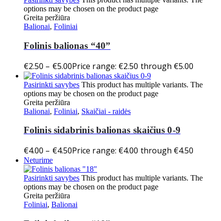
options may be chosen on the product page
Greita peržiūra
Balionai
,
Foliniai
Folinis balionas “40”
€
2.50
–
€
5.00
Price range: €2.50 through €5.00
Pasirinkti savybes
This product has multiple variants. The
options may be chosen on the product page
Greita peržiūra
Balionai
,
Foliniai
,
Skaičiai - raidės
Folinis sidabrinis balionas skaičius 0-9
€
4.00
–
€
4.50
Price range: €4.00 through €4.50
Neturime
Pasirinkti savybes
This product has multiple variants. The
options may be chosen on the product page
Greita peržiūra
Foliniai
,
Balionai