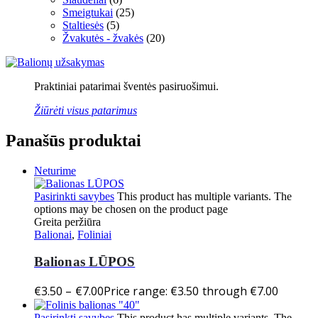
Smeigtukai
(25)
Staltiesės
(5)
Žvakutės - žvakės
(20)
Praktiniai patarimai šventės pasiruošimui.
Žiūrėti visus patarimus
Panašūs produktai
Neturime
Pasirinkti savybes
This product has multiple variants. The
options may be chosen on the product page
Greita peržiūra
Balionai
,
Foliniai
Balionas LŪPOS
€
3.50
–
€
7.00
Price range: €3.50 through €7.00
Pasirinkti savybes
This product has multiple variants. The