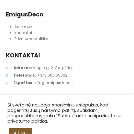
Individualūs užsakymai
EmigusDeco
Apie mus
Kontaktai
Privatumo politika
KONTAKTAI
Adresas:
Vingio g. 2, Gargždai
Telefonas:
+370 605 65662
El.paštas:
info@emigusdeco.lt
Ši svetainė naudoja Anoniminius slapukus, kad
pagerintų Jūsų naršymo patirtį, sutikdami,
paspauskite mygtuką "Sutinku" arba susipažinkite su
privatumo politika
.
SUTINKU