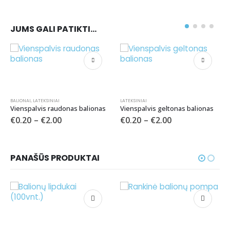
JUMS GALI PATIKTI…
LATEKSINIAI
s balionas
Vienspalvis geltonas balionas
€
0.20
–
€
2.00
BALIONAI
,
LATEKSINIAI
Vienspalvis žalias balio
PANAŠŪS PRODUKTAI
€
0.20
–
€
2.00