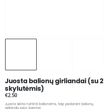
Juosta balionų girliandai (su 2
skylutėmis)
€
2.50
Juosta skirta tvirtinti balionams, taip padarant balionų
girliandą savo šventei.