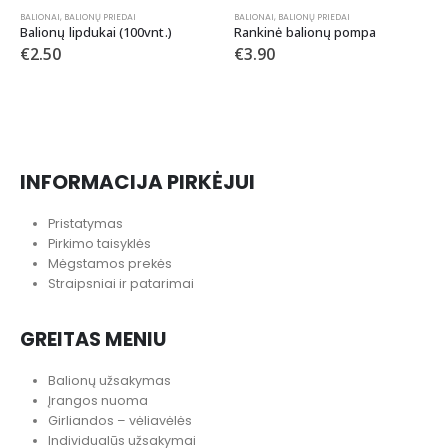
BALIONAI
,
BALIONŲ PRIEDAI
BALIONAI
,
BALIONŲ PRIEDAI
Balionų lipdukai (100vnt.)
Rankinė balionų pompa
€
2.50
€
3.90
INFORMACIJA PIRKĖJUI
Pristatymas
Pirkimo taisyklės
Mėgstamos prekės
Straipsniai ir patarimai
GREITAS MENIU
Balionų užsakymas
Įrangos nuoma
Girliandos – vėliavėlės