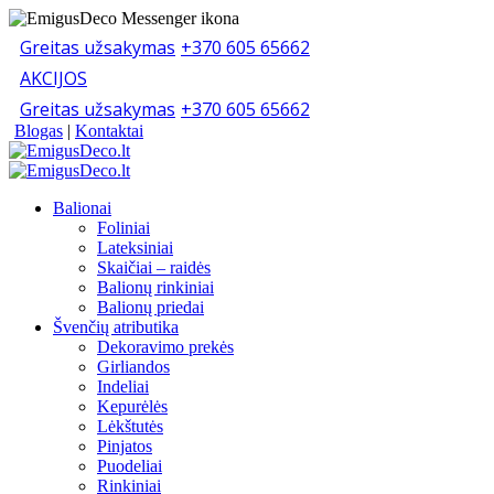
Greitas užsakymas
+370 605 65662
AKCIJOS
Greitas užsakymas
+370 605 65662
Blogas
|
Kontaktai
Balionai
Foliniai
Lateksiniai
Skaičiai – raidės
Balionų rinkiniai
Balionų priedai
Švenčių atributika
Dekoravimo prekės
Girliandos
Indeliai
Kepurėlės
Lėkštutės
Pinjatos
Puodeliai
Rinkiniai