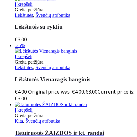
Į krepšelį
Greita peržiūra
Lėkštutės
,
Švenčių atributika
Lėkštutės su rykliu
€
3.00
-25%
Į krepšelį
Greita peržiūra
Lėkštutės
,
Švenčių atributika
Lėkštutės Vienaragis banginis
€
4.00
Original price was: €4.00.
€
3.00
Current price is:
€3.00.
Į krepšelį
Greita peržiūra
Kita
,
Švenčių atributika
Tatuiruotės ŽAIZDOS ir kt. randai