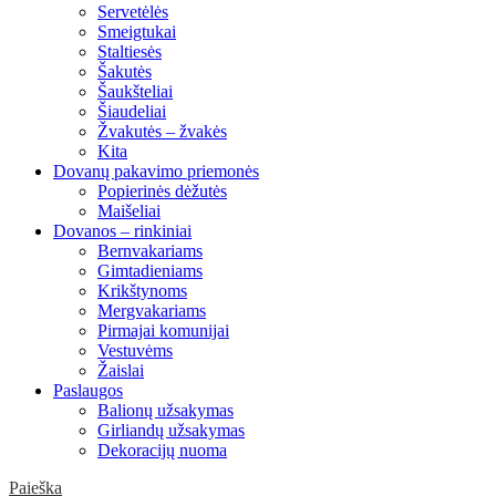
Servetėlės
Smeigtukai
Staltiesės
Šakutės
Šaukšteliai
Šiaudeliai
Žvakutės – žvakės
Kita
Dovanų pakavimo priemonės
Popierinės dėžutės
Maišeliai
Dovanos – rinkiniai
Bernvakariams
Gimtadieniams
Krikštynoms
Mergvakariams
Pirmajai komunijai
Vestuvėms
Žaislai
Paslaugos
Balionų užsakymas
Girliandų užsakymas
Dekoracijų nuoma
Paieška