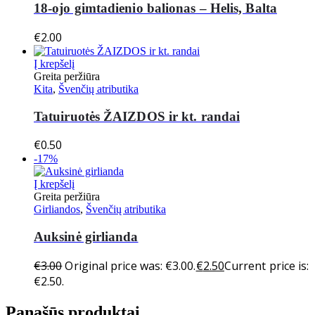
18-ojo gimtadienio balionas – Helis, Balta
€
2.00
Į krepšelį
Greita peržiūra
Kita
,
Švenčių atributika
Tatuiruotės ŽAIZDOS ir kt. randai
€
0.50
-17%
Į krepšelį
Greita peržiūra
Girliandos
,
Švenčių atributika
Auksinė girlianda
€
3.00
Original price was: €3.00.
€
2.50
Current price is:
€2.50.
Panašūs produktai