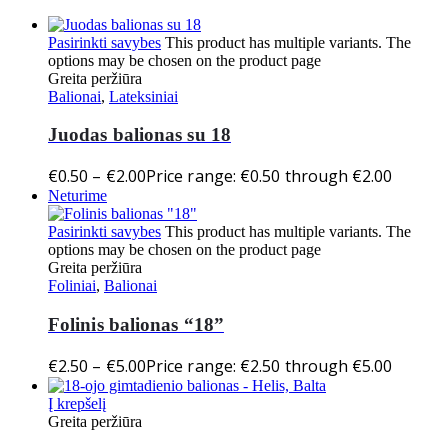
Pasirinkti savybes
This product has multiple variants. The
options may be chosen on the product page
Greita peržiūra
Balionai
,
Lateksiniai
Juodas balionas su 18
€
0.50
–
€
2.00
Price range: €0.50 through €2.00
Neturime
Pasirinkti savybes
This product has multiple variants. The
options may be chosen on the product page
Greita peržiūra
Foliniai
,
Balionai
Folinis balionas “18”
€
2.50
–
€
5.00
Price range: €2.50 through €5.00
Į krepšelį
Greita peržiūra