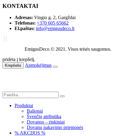
KONTAKTAI
Adresas:
Vingio g. 2, Gargždai
Telefonas:
+370 605 65662
El.paštas:
info@emigusdeco.lt
EmigusDeco © 2021. Visos teisės saugomos.
pridėta į krepšelį.
Apmokėjimas
Krepšelis
Produktai
Balionai
Švenčių atributika
Dovanos – rinkiniai
Dovanų pakavimo priemonės
% AKCIJOS %