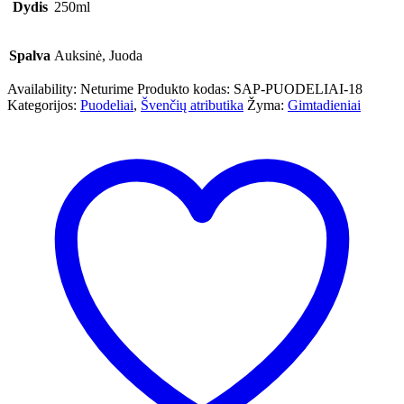
Dydis
250ml
Spalva
Auksinė, Juoda
Availability:
Neturime
Produkto kodas:
SAP-PUODELIAI-18
Kategorijos:
Puodeliai
,
Švenčių atributika
Žyma:
Gimtadieniai