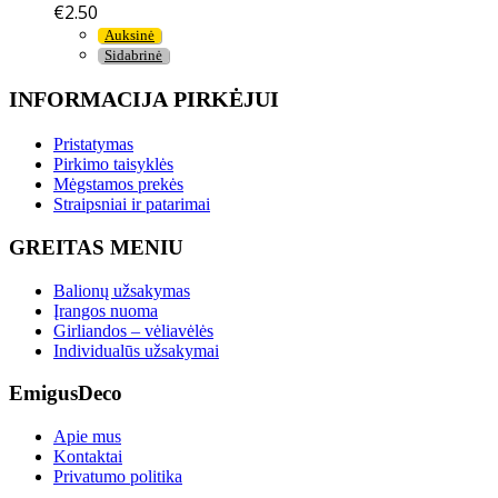
€
2.50
Auksinė
Sidabrinė
INFORMACIJA PIRKĖJUI
Pristatymas
Pirkimo taisyklės
Mėgstamos prekės
Straipsniai ir patarimai
GREITAS MENIU
Balionų užsakymas
Įrangos nuoma
Girliandos – vėliavėlės
Individualūs užsakymai
EmigusDeco
Apie mus
Kontaktai
Privatumo politika