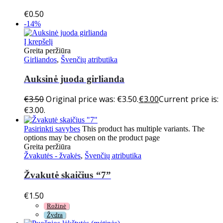
€
0.50
-14%
Į krepšelį
Greita peržiūra
Girliandos
,
Švenčių atributika
Auksinė juoda girlianda
€
3.50
Original price was: €3.50.
€
3.00
Current price is:
€3.00.
Pasirinkti savybes
This product has multiple variants. The
options may be chosen on the product page
Greita peržiūra
Žvakutės - žvakės
,
Švenčių atributika
Žvakutė skaičius “7”
€
1.50
Rožinė
Žydra