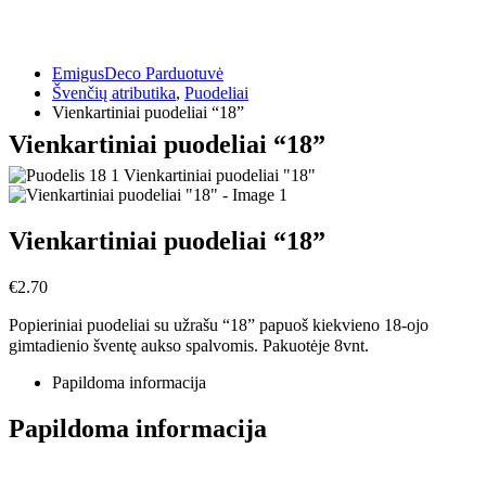
EmigusDeco Parduotuvė
Švenčių atributika
,
Puodeliai
Vienkartiniai puodeliai “18”
Vienkartiniai puodeliai “18”
Vienkartiniai puodeliai “18”
€
2.70
Popieriniai puodeliai su užrašu “18” papuoš kiekvieno 18-ojo
gimtadienio šventę aukso spalvomis. Pakuotėje 8vnt.
Papildoma informacija
Papildoma informacija