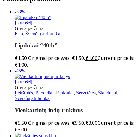
-33%
Į krepšelį
Greita peržiūra
Kita
,
Švenčių atributika
Lipdukai “40th”
€
1.50
Original price was: €1.50.
€
1.00
Current price is:
€1.00.
-45%
Į krepšelį
Greita peržiūra
Lėkštutės
,
Puodeliai
,
Rinkiniai
,
Servetėlės
,
Šiaudeliai
,
Švenčių atributika
Vienkartinių indų rinkinys
€
5.50
Original price was: €5.50.
€
3.00
Current price is:
€3.00.