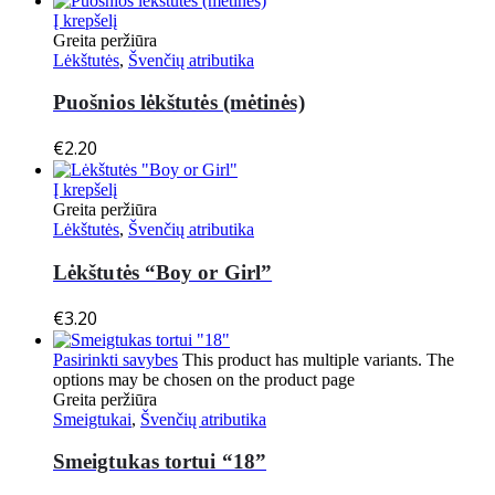
Į krepšelį
Greita peržiūra
Lėkštutės
,
Švenčių atributika
Puošnios lėkštutės (mėtinės)
€
2.20
Į krepšelį
Greita peržiūra
Lėkštutės
,
Švenčių atributika
Lėkštutės “Boy or Girl”
€
3.20
Pasirinkti savybes
This product has multiple variants. The
options may be chosen on the product page
Greita peržiūra
Smeigtukai
,
Švenčių atributika
Smeigtukas tortui “18”