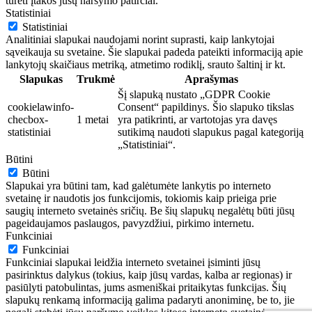
turėti įtakos jūsų naršymo patirčiai.
Statistiniai
Statistiniai
Analitiniai slapukai naudojami norint suprasti, kaip lankytojai
sąveikauja su svetaine. Šie slapukai padeda pateikti informaciją apie
lankytojų skaičiaus metriką, atmetimo rodiklį, srauto šaltinį ir kt.
Slapukas
Trukmė
Aprašymas
Šį slapuką nustato „GDPR Cookie
cookielawinfo-
Consent“ papildinys. Šio slapuko tikslas
checbox-
1 metai
yra patikrinti, ar vartotojas yra davęs
statistiniai
sutikimą naudoti slapukus pagal kategoriją
„Statistiniai“.
Būtini
Būtini
Slapukai yra būtini tam, kad galėtumėte lankytis po interneto
svetainę ir naudotis jos funkcijomis, tokiomis kaip prieiga prie
saugių interneto svetainės sričių. Be šių slapukų negalėtų būti jūsų
pageidaujamos paslaugos, pavyzdžiui, pirkimo internetu.
Funkciniai
Funkciniai
Funkciniai slapukai leidžia interneto svetainei įsiminti jūsų
pasirinktus dalykus (tokius, kaip jūsų vardas, kalba ar regionas) ir
pasiūlyti patobulintas, jums asmeniškai pritaikytas funkcijas. Šių
slapukų renkamą informaciją galima padaryti anoniminę, be to, jie