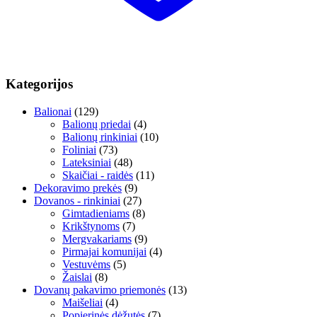
Kategorijos
Balionai
(129)
Balionų priedai
(4)
Balionų rinkiniai
(10)
Foliniai
(73)
Lateksiniai
(48)
Skaičiai - raidės
(11)
Dekoravimo prekės
(9)
Dovanos - rinkiniai
(27)
Gimtadieniams
(8)
Krikštynoms
(7)
Mergvakariams
(9)
Pirmajai komunijai
(4)
Vestuvėms
(5)
Žaislai
(8)
Dovanų pakavimo priemonės
(13)
Maišeliai
(4)
Popierinės dėžutės
(7)