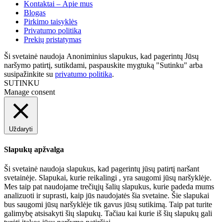
Kontaktai – Apie mus
Blogas
Pirkimo taisyklės
Privatumo politika
Prekių pristatymas
Ši svetainė naudoja Anoniminius slapukus, kad pagerintų Jūsų
naršymo patirtį, sutikdami, paspauskite mygtuką "Sutinku" arba
susipažinkite su
privatumo politika
.
SUTINKU
Manage consent
Uždaryti
Slapukų apžvalga
Ši svetainė naudoja slapukus, kad pagerintų jūsų patirtį naršant
svetainėje. Slapukai, kurie reikalingi , yra saugomi jūsų naršyklėje.
Mes taip pat naudojame trečiųjų šalių slapukus, kurie padeda mums
analizuoti ir suprasti, kaip jūs naudojatės šia svetaine. Šie slapukai
bus saugomi jūsų naršyklėje tik gavus jūsų sutikimą. Taip pat turite
galimybę atsisakyti šių slapukų. Tačiau kai kurie iš šių slapukų gali