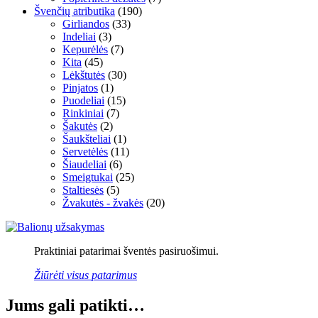
Švenčių atributika
(190)
Girliandos
(33)
Indeliai
(3)
Kepurėlės
(7)
Kita
(45)
Lėkštutės
(30)
Pinjatos
(1)
Puodeliai
(15)
Rinkiniai
(7)
Šakutės
(2)
Šaukšteliai
(1)
Servetėlės
(11)
Šiaudeliai
(6)
Smeigtukai
(25)
Staltiesės
(5)
Žvakutės - žvakės
(20)
Praktiniai patarimai šventės pasiruošimui.
Žiūrėti visus patarimus
Jums gali patikti…