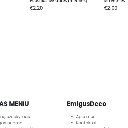
Puošnios lėkštutės (mėtinės)
Servetėlės 
€
2.20
€
2.00
AS MENIU
EmigusDeco
onų užsakymas
Apie mus
ngos nuoma
Kontaktai