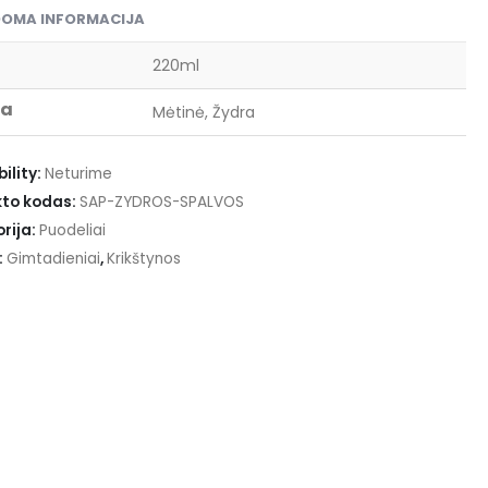
DOMA INFORMACIJA
220ml
va
Mėtinė, Žydra
ility:
Neturime
to kodas:
SAP-ZYDROS-SPALVOS
rija:
Puodeliai
:
Gimtadieniai
,
Krikštynos