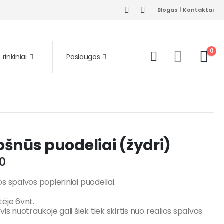
Blogas
|
Kontaktai
0
rinkiniai
Paslaugos
šnūs puodeliai (žydri)
0
s spalvos popieriniai puodeliai.
ėje 6vnt.
vis nuotraukoje gali šiek tiek skirtis nuo realios spalvos.