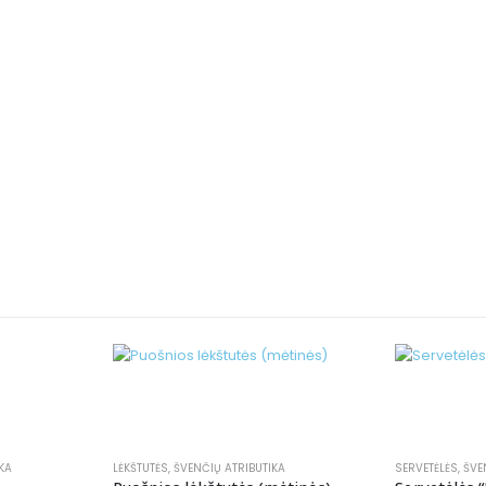
KA
LĖKŠTUTĖS
,
ŠVENČIŲ ATRIBUTIKA
SERVETĖLĖS
,
ŠVE