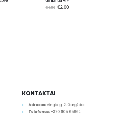
“Love”
Girlianda VIP
€
2.00
€
4.00
K
G
€
KONTAKTAI
Adresas:
Vingio g. 2, Gargždai
Telefonas:
+370 605 65662