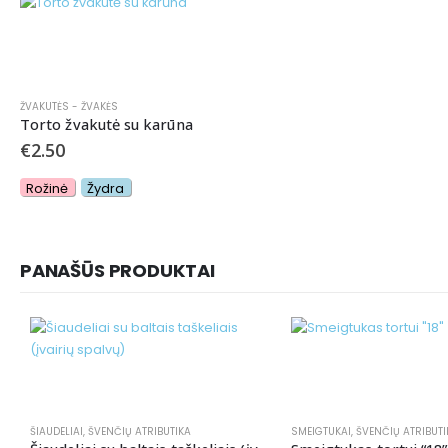
ŽVAKUTĖS - ŽVAKĖS
Torto žvakutė su karūna
€
2.50
Rožinė
Žydra
PANAŠŪS PRODUKTAI
ŠIAUDELIAI
,
ŠVENČIŲ ATRIBUTIKA
SMEIGTUKAI
,
ŠVENČIŲ ATRIBUTI