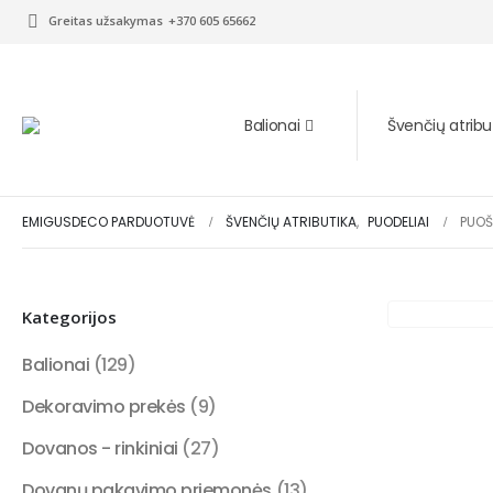
Greitas užsakymas
+370 605 65662
Balionai
Švenčių atribu
EMIGUSDECO PARDUOTUVĖ
ŠVENČIŲ ATRIBUTIKA
,
PUODELIAI
PUOŠ
Kategorijos
Balionai
(129)
Dekoravimo prekės
(9)
Dovanos - rinkiniai
(27)
Dovanų pakavimo priemonės
(13)