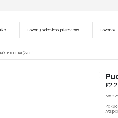
tika
Dovanų pakavimo priemonės
Dovanos – 
NŪS PUODELIAI (ŽYDRI)
Puo
€
2.2
Melsvo
Pakuot
Atspal