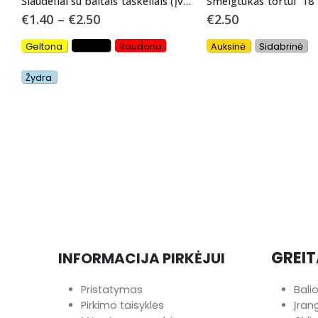
Šiaudeliai su baltais taškeliais (įvairių spalvų)
Smeigtukas tortui “18”
€
1.40
–
€
2.50
€
2.50
Geltona
Juoda
Raudona
Auksinė
Sidabrinė
Žydra
GREIT
INFORMACIJA PIRKĖJUI
Pristatymas
Bali
Pirkimo taisyklės
Įra