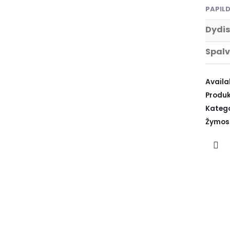
PAPIL
Dydis
Spal
Availab
Produk
Katego
Žymos