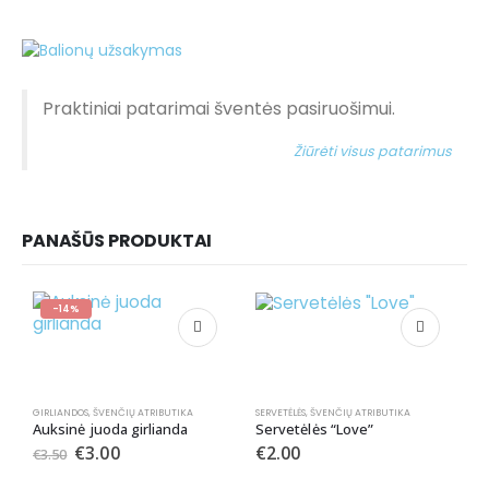
Praktiniai patarimai šventės pasiruošimui.
Žiūrėti visus patarimus
PANAŠŪS PRODUKTAI
-14%
GIRLIANDOS
,
ŠVENČIŲ ATRIBUTIKA
SERVETĖLĖS
,
ŠVENČIŲ ATRIBUTIKA
Auksinė juoda girlianda
Servetėlės “Love”
€
3.00
€
2.00
€
3.50