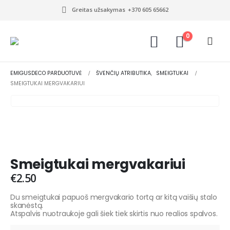
Greitas užsakymas
+370 605 65662
0
EMIGUSDECO PARDUOTUVĖ
ŠVENČIŲ ATRIBUTIKA
,
SMEIGTUKAI
SMEIGTUKAI MERGVAKARIUI
Smeigtukai mergvakariui
€
2.50
Du smeigtukai papuoš mergvakario tortą ar kitą vaišių stalo
skanėstą.
Atspalvis nuotraukoje gali šiek tiek skirtis nuo realios spalvos.