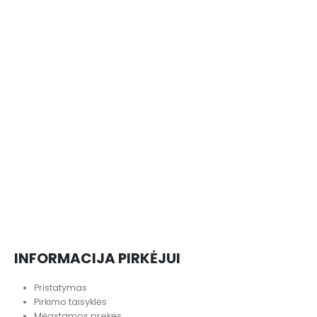
SE
S
INFORMACIJA PIRKĖJUI
Pristatymas
Pirkimo taisyklės
Mėgstamos prekės