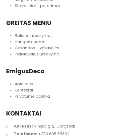
Straipsniai ir patarimai
GREITAS MENIU
Balionų užsakymas
Įrangos nuoma
Girliandos – vėliavėlės
Individualūs užsakymai
EmigusDeco
Apie mus
Kontaktai
Privatumo politika
KONTAKTAI
Adresas:
Vingio g. 2, Gargždai
Telefonas:
+370 605 65662