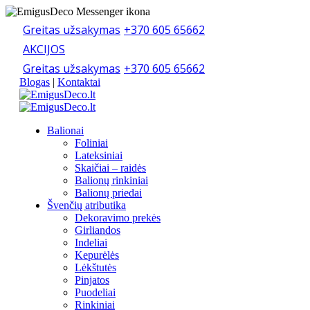
Greitas užsakymas
+370 605 65662
AKCIJOS
Greitas užsakymas
+370 605 65662
Blogas
|
Kontaktai
Balionai
Foliniai
Lateksiniai
Skaičiai – raidės
Balionų rinkiniai
Balionų priedai
Švenčių atributika
Dekoravimo prekės
Girliandos
Indeliai
Kepurėlės
Lėkštutės
Pinjatos
Puodeliai
Rinkiniai