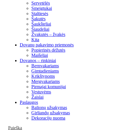
Servetėlės
Smeigtukai
Staltiesės
Šakutės
Šaukšteliai
Šiaudeliai
Žvakutės – žvakės
Kita
Dovanų pakavimo priemonės
Popierinės dėžutės
Maišeliai
Dovanos – rinkiniai
Bernvakariams
Gimtadieniams
Krikštynoms
Mergvakariams
Pirmajai komunijai
Vestuvėms
Žaislai
Paslaugos
Balionų užsakymas
Girliandų užsakymas
Dekoracijų nuoma
Paieška