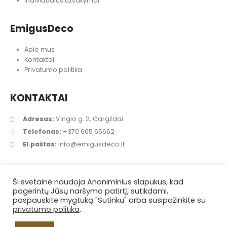
Individualūs užsakymai
EmigusDeco
Apie mus
Kontaktai
Privatumo politika
KONTAKTAI
Adresas:
Vingio g. 2, Gargždai
Telefonas:
+370 605 65662
El.paštas:
info@emigusdeco.lt
Ši svetainė naudoja Anoniminius slapukus, kad
pagerintų Jūsų naršymo patirtį, sutikdami,
paspauskite mygtuką "Sutinku" arba susipažinkite su
privatumo politika
.