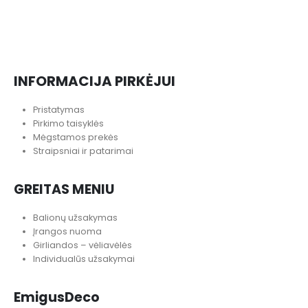
INFORMACIJA PIRKĖJUI
Pristatymas
Pirkimo taisyklės
Mėgstamos prekės
Straipsniai ir patarimai
GREITAS MENIU
Balionų užsakymas
Įrangos nuoma
Girliandos – vėliavėlės
Individualūs užsakymai
EmigusDeco
Apie mus