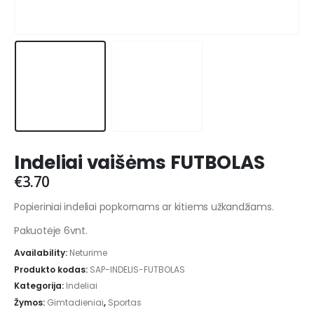
Indeliai vaišėms FUTBOLAS
€
3.70
Popieriniai indeliai popkornams ar kitiems užkandžiams.
Pakuotėje 6vnt.
Availability:
Neturime
Produkto kodas:
SAP-INDELIS-FUTBOLAS
Kategorija:
Indeliai
Žymos:
Gimtadieniai
,
Sportas