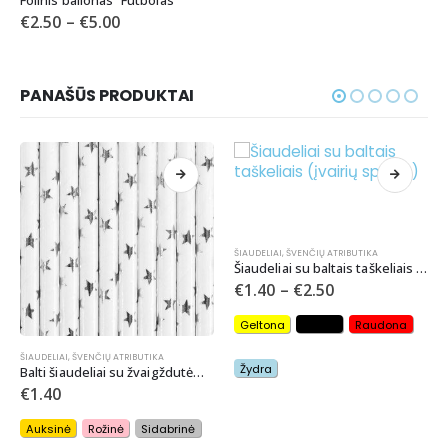
€
2.50
–
€
5.00
PANAŠŪS PRODUKTAI
ŠIAUDELIAI
,
ŠVENČIŲ ATRIBUTIKA
Šiaudeliai su baltais taškeliais (įvairių spalvų)
€
1.40
–
€
2.50
Geltona
Juoda
Raudona
LĖKŠTUTĖS
Žydra
aigždutėmis (įvairių spalvų)
Melsvos lėkštutės “Happy B’day”
€
2.60