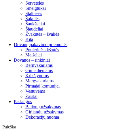
Servetėlės
Smeigtukai
Staltiesės
Šakutės
Šaukšteliai
Šiaudeliai
Žvakutės – žvakės
Kita
Dovanų pakavimo priemonės
Popierinės dėžutės
Maišeliai
Dovanos – rinkiniai
Bernvakariams
Gimtadieniams
Krikštynoms
Mergvakariams
Pirmajai komunijai
Vestuvėms
Žaislai
Paslaugos
Balionų užsakymas
Girliandų užsakymas
Dekoracijų nuoma
Paieška