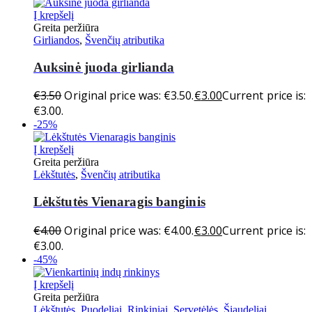
Į krepšelį
Greita peržiūra
Girliandos
,
Švenčių atributika
Auksinė juoda girlianda
€
3.50
Original price was: €3.50.
€
3.00
Current price is:
€3.00.
-25%
Į krepšelį
Greita peržiūra
Lėkštutės
,
Švenčių atributika
Lėkštutės Vienaragis banginis
€
4.00
Original price was: €4.00.
€
3.00
Current price is:
€3.00.
-45%
Į krepšelį
Greita peržiūra
Lėkštutės
,
Puodeliai
,
Rinkiniai
,
Servetėlės
,
Šiaudeliai
,