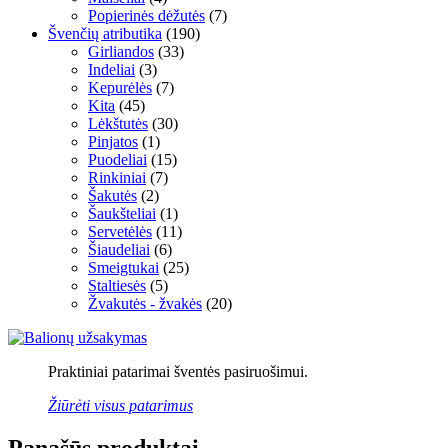
Popierinės dėžutės
(7)
Švenčių atributika
(190)
Girliandos
(33)
Indeliai
(3)
Kepurėlės
(7)
Kita
(45)
Lėkštutės
(30)
Pinjatos
(1)
Puodeliai
(15)
Rinkiniai
(7)
Šakutės
(2)
Šaukšteliai
(1)
Servetėlės
(11)
Šiaudeliai
(6)
Smeigtukai
(25)
Staltiesės
(5)
Žvakutės - žvakės
(20)
Praktiniai patarimai šventės pasiruošimui.
Žiūrėti visus patarimus
Panašūs produktai