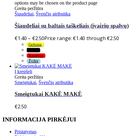
options may be chosen on the product page
Greita peržiūra
Šiaudeliai
,
Švenčių atributika
Šiaudeliai su baltais taškeliais (įvairių spalvų)
€
1.40
–
€
2.50
Price range: €1.40 through €2.50
Geltona
Juoda
Raudona
Žydra
Į krepšelį
Greita peržiūra
Smeigtukai
,
Švenčių atributika
Smeigtukai KAKĖ MAKĖ
€
2.50
INFORMACIJA PIRKĖJUI
Pristatymas