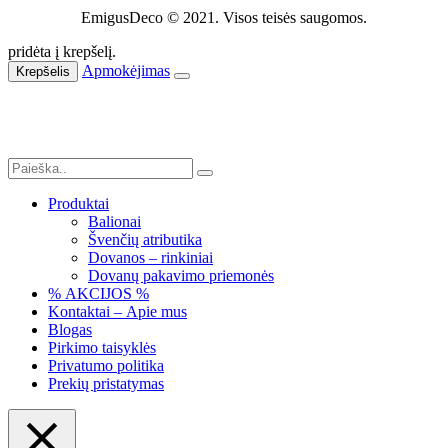
EmigusDeco © 2021. Visos teisės saugomos.
pridėta į krepšelį.
Apmokėjimas
Krepšelis
Produktai
Balionai
Švenčių atributika
Dovanos – rinkiniai
Dovanų pakavimo priemonės
% AKCIJOS %
Kontaktai – Apie mus
Blogas
Pirkimo taisyklės
Privatumo politika
Prekių pristatymas