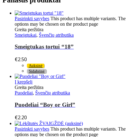
Pasirinkti savybes
This product has multiple variants. The
options may be chosen on the product page
Greita peržiūra
Smeigtukai
,
Švenčių atributika
Smeigtukas tortui “18”
€
2.50
Auksinė
Sidabrinė
Į krepšelį
Greita peržiūra
Puodeliai
,
Švenčių atributika
Puodeliai “Boy or Girl”
€
2.20
Pasirinkti savybes
This product has multiple variants. The
options may be chosen on the product page