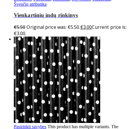
Švenčių atributika
Vienkartinių indų rinkinys
€
5.50
Original price was: €5.50.
€
3.00
Current price is:
€3.00.
Pasirinkti savybes
This product has multiple variants. The