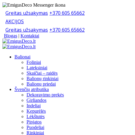
Greitas užsakymas
+370 605 65662
AKCIJOS
Greitas užsakymas
+370 605 65662
Blogas
|
Kontaktai
Balionai
Foliniai
Lateksiniai
Skaičiai – raidės
Balionų rinkiniai
Balionų priedai
Švenčių atributika
Dekoravimo prekės
Girliandos
Indeliai
Kepurėlės
Lėkštutės
Pinjatos
Puodeliai
Rinkiniai