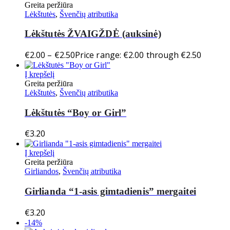
Greita peržiūra
Lėkštutės
,
Švenčių atributika
Lėkštutės ŽVAIGŽDĖ (auksinė)
€
2.00
–
€
2.50
Price range: €2.00 through €2.50
Į krepšelį
Greita peržiūra
Lėkštutės
,
Švenčių atributika
Lėkštutės “Boy or Girl”
€
3.20
Į krepšelį
Greita peržiūra
Girliandos
,
Švenčių atributika
Girlianda “1-asis gimtadienis” mergaitei
€
3.20
-14%