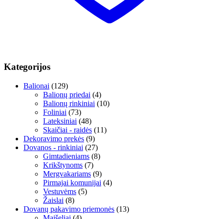
Kategorijos
Balionai
(129)
Balionų priedai
(4)
Balionų rinkiniai
(10)
Foliniai
(73)
Lateksiniai
(48)
Skaičiai - raidės
(11)
Dekoravimo prekės
(9)
Dovanos - rinkiniai
(27)
Gimtadieniams
(8)
Krikštynoms
(7)
Mergvakariams
(9)
Pirmajai komunijai
(4)
Vestuvėms
(5)
Žaislai
(8)
Dovanų pakavimo priemonės
(13)
Maišeliai
(4)