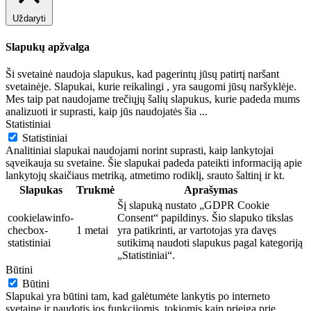
Uždaryti
Slapukų apžvalga
Ši svetainė naudoja slapukus, kad pagerintų jūsų patirtį naršant
svetainėje. Slapukai, kurie reikalingi , yra saugomi jūsų naršyklėje.
Mes taip pat naudojame trečiųjų šalių slapukus, kurie padeda mums
analizuoti ir suprasti, kaip jūs naudojatės šia
...
Statistiniai
Statistiniai
Analitiniai slapukai naudojami norint suprasti, kaip lankytojai
sąveikauja su svetaine. Šie slapukai padeda pateikti informaciją apie
lankytojų skaičiaus metriką, atmetimo rodiklį, srauto šaltinį ir kt.
Slapukas
Trukmė
Aprašymas
Šį slapuką nustato „GDPR Cookie
cookielawinfo-
Consent“ papildinys. Šio slapuko tikslas
checbox-
1 metai
yra patikrinti, ar vartotojas yra davęs
statistiniai
sutikimą naudoti slapukus pagal kategoriją
„Statistiniai“.
Būtini
Būtini
Slapukai yra būtini tam, kad galėtumėte lankytis po interneto
svetainę ir naudotis jos funkcijomis, tokiomis kaip prieiga prie