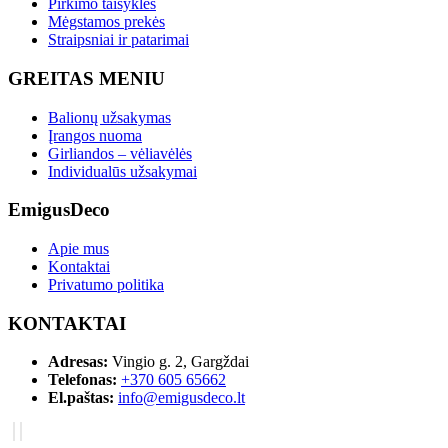
Pirkimo taisyklės
Mėgstamos prekės
Straipsniai ir patarimai
GREITAS MENIU
Balionų užsakymas
Įrangos nuoma
Girliandos – vėliavėlės
Individualūs užsakymai
EmigusDeco
Apie mus
Kontaktai
Privatumo politika
KONTAKTAI
Adresas:
Vingio g. 2, Gargždai
Telefonas:
+370 605 65662
El.paštas:
info@emigusdeco.lt