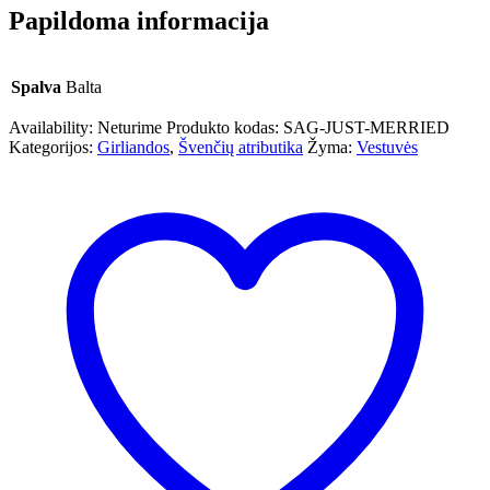
Papildoma informacija
Spalva
Balta
Availability:
Neturime
Produkto kodas:
SAG-JUST-MERRIED
Kategorijos:
Girliandos
,
Švenčių atributika
Žyma:
Vestuvės