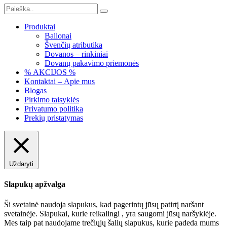
Produktai
Balionai
Švenčių atributika
Dovanos – rinkiniai
Dovanų pakavimo priemonės
% AKCIJOS %
Kontaktai – Apie mus
Blogas
Pirkimo taisyklės
Privatumo politika
Prekių pristatymas
Uždaryti
Slapukų apžvalga
Ši svetainė naudoja slapukus, kad pagerintų jūsų patirtį naršant
svetainėje. Slapukai, kurie reikalingi , yra saugomi jūsų naršyklėje.
Mes taip pat naudojame trečiųjų šalių slapukus, kurie padeda mums