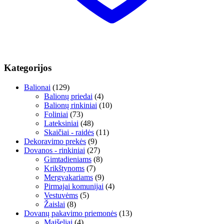
Kategorijos
Balionai
(129)
Balionų priedai
(4)
Balionų rinkiniai
(10)
Foliniai
(73)
Lateksiniai
(48)
Skaičiai - raidės
(11)
Dekoravimo prekės
(9)
Dovanos - rinkiniai
(27)
Gimtadieniams
(8)
Krikštynoms
(7)
Mergvakariams
(9)
Pirmajai komunijai
(4)
Vestuvėms
(5)
Žaislai
(8)
Dovanų pakavimo priemonės
(13)
Maišeliai
(4)