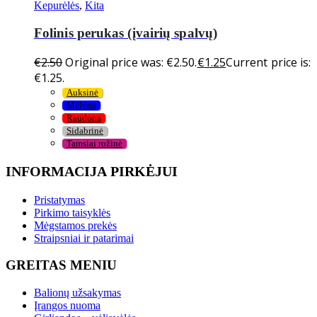
Kepurėlės
,
Kita
Folinis perukas (įvairių spalvų)
€
2.50
Original price was: €2.50.
€
1.25
Current price is:
€1.25.
Auksinė
Mėlyna
Raudona
Sidabrinė
Tamsiai rožinė
INFORMACIJA PIRKĖJUI
Pristatymas
Pirkimo taisyklės
Mėgstamos prekės
Straipsniai ir patarimai
GREITAS MENIU
Balionų užsakymas
Įrangos nuoma