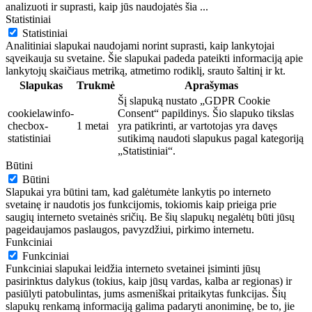
analizuoti ir suprasti, kaip jūs naudojatės šia
...
Statistiniai
Statistiniai
Analitiniai slapukai naudojami norint suprasti, kaip lankytojai
sąveikauja su svetaine. Šie slapukai padeda pateikti informaciją apie
lankytojų skaičiaus metriką, atmetimo rodiklį, srauto šaltinį ir kt.
Slapukas
Trukmė
Aprašymas
Šį slapuką nustato „GDPR Cookie
cookielawinfo-
Consent“ papildinys. Šio slapuko tikslas
checbox-
1 metai
yra patikrinti, ar vartotojas yra davęs
statistiniai
sutikimą naudoti slapukus pagal kategoriją
„Statistiniai“.
Būtini
Būtini
Slapukai yra būtini tam, kad galėtumėte lankytis po interneto
svetainę ir naudotis jos funkcijomis, tokiomis kaip prieiga prie
saugių interneto svetainės sričių. Be šių slapukų negalėtų būti jūsų
pageidaujamos paslaugos, pavyzdžiui, pirkimo internetu.
Funkciniai
Funkciniai
Funkciniai slapukai leidžia interneto svetainei įsiminti jūsų
pasirinktus dalykus (tokius, kaip jūsų vardas, kalba ar regionas) ir
pasiūlyti patobulintas, jums asmeniškai pritaikytas funkcijas. Šių
slapukų renkamą informaciją galima padaryti anoniminę, be to, jie