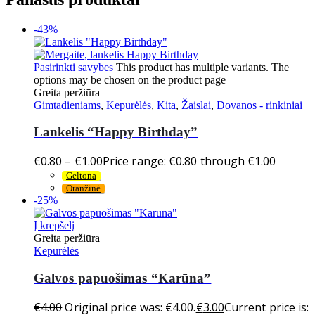
-43%
Pasirinkti savybes
This product has multiple variants. The
options may be chosen on the product page
Greita peržiūra
Gimtadieniams
,
Kepurėlės
,
Kita
,
Žaislai
,
Dovanos - rinkiniai
Lankelis “Happy Birthday”
€
0.80
–
€
1.00
Price range: €0.80 through €1.00
Geltona
Oranžinė
-25%
Į krepšelį
Greita peržiūra
Kepurėlės
Galvos papuošimas “Karūna”
€
4.00
Original price was: €4.00.
€
3.00
Current price is: