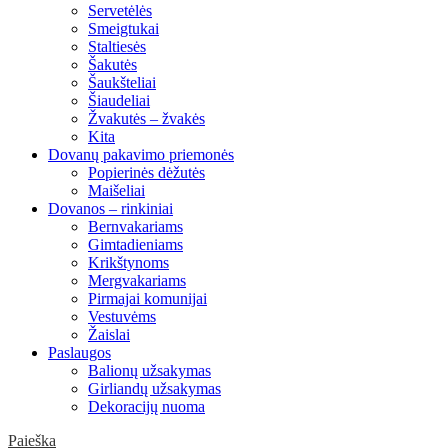
Servetėlės
Smeigtukai
Staltiesės
Šakutės
Šaukšteliai
Šiaudeliai
Žvakutės – žvakės
Kita
Dovanų pakavimo priemonės
Popierinės dėžutės
Maišeliai
Dovanos – rinkiniai
Bernvakariams
Gimtadieniams
Krikštynoms
Mergvakariams
Pirmajai komunijai
Vestuvėms
Žaislai
Paslaugos
Balionų užsakymas
Girliandų užsakymas
Dekoracijų nuoma
Paieška