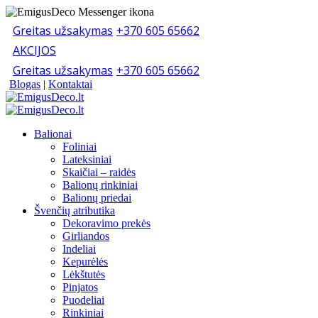
Greitas užsakymas
+370 605 65662
AKCIJOS
Greitas užsakymas
+370 605 65662
Blogas
|
Kontaktai
Balionai
Foliniai
Lateksiniai
Skaičiai – raidės
Balionų rinkiniai
Balionų priedai
Švenčių atributika
Dekoravimo prekės
Girliandos
Indeliai
Kepurėlės
Lėkštutės
Pinjatos
Puodeliai
Rinkiniai