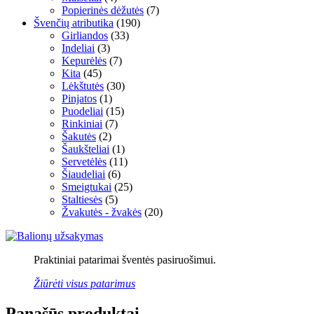
Popierinės dėžutės
(7)
Švenčių atributika
(190)
Girliandos
(33)
Indeliai
(3)
Kepurėlės
(7)
Kita
(45)
Lėkštutės
(30)
Pinjatos
(1)
Puodeliai
(15)
Rinkiniai
(7)
Šakutės
(2)
Šaukšteliai
(1)
Servetėlės
(11)
Šiaudeliai
(6)
Smeigtukai
(25)
Staltiesės
(5)
Žvakutės - žvakės
(20)
Praktiniai patarimai šventės pasiruošimui.
Žiūrėti visus patarimus
Panašūs produktai