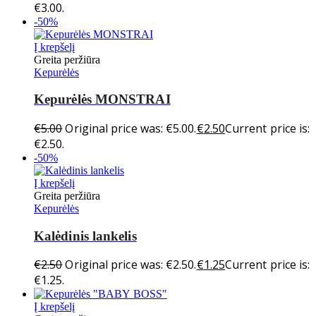
€3.00.
-50%
Į krepšelį
Greita peržiūra
Kepurėlės
Kepurėlės MONSTRAI
€
5.00
Original price was: €5.00.
€
2.50
Current price is:
€2.50.
-50%
Į krepšelį
Greita peržiūra
Kepurėlės
Kalėdinis lankelis
€
2.50
Original price was: €2.50.
€
1.25
Current price is:
€1.25.
Į krepšelį