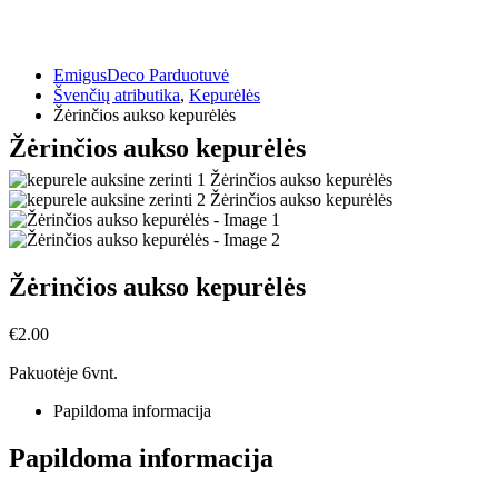
EmigusDeco Parduotuvė
Švenčių atributika
,
Kepurėlės
Žėrinčios aukso kepurėlės
Žėrinčios aukso kepurėlės
Žėrinčios aukso kepurėlės
€
2.00
Pakuotėje 6vnt.
Papildoma informacija
Papildoma informacija