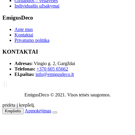
Girliandos – vėliavėlės
Individualūs užsakymai
EmigusDeco
Apie mus
Kontaktai
Privatumo politika
KONTAKTAI
Adresas:
Vingio g. 2, Gargždai
Telefonas:
+370 605 65662
El.paštas:
info@emigusdeco.lt
EmigusDeco © 2021. Visos teisės saugomos.
pridėta į krepšelį.
Apmokėjimas
Krepšelis