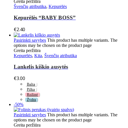
Greita peržiūra
Švenčių atributika
,
Kepurėlės
Kepurėlės “BABY BOSS”
€
2.40
Pasirinkti savybes
This product has multiple variants. The
options may be chosen on the product page
Greita peržiūra
Kepurėlės
,
Kita
,
Švenčių atributika
Lankelis kiškio ausytės
€
3.00
Balta
Pilka
Rožinė
Žydra
-50%
Pasirinkti savybes
This product has multiple variants. The
options may be chosen on the product page
Greita peržiūra