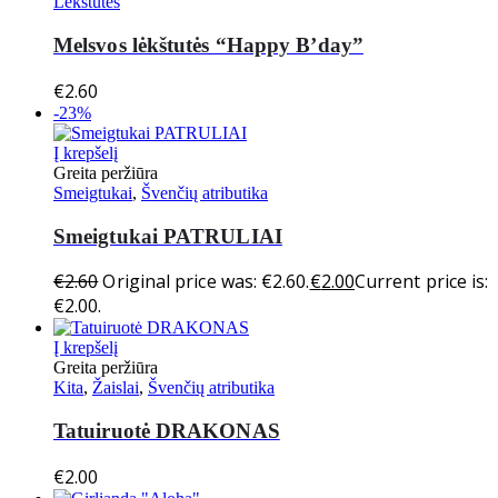
Lėkštutės
Melsvos lėkštutės “Happy B’day”
€
2.60
-23%
Į krepšelį
Greita peržiūra
Smeigtukai
,
Švenčių atributika
Smeigtukai PATRULIAI
€
2.60
Original price was: €2.60.
€
2.00
Current price is:
€2.00.
Į krepšelį
Greita peržiūra
Kita
,
Žaislai
,
Švenčių atributika
Tatuiruotė DRAKONAS
€
2.00