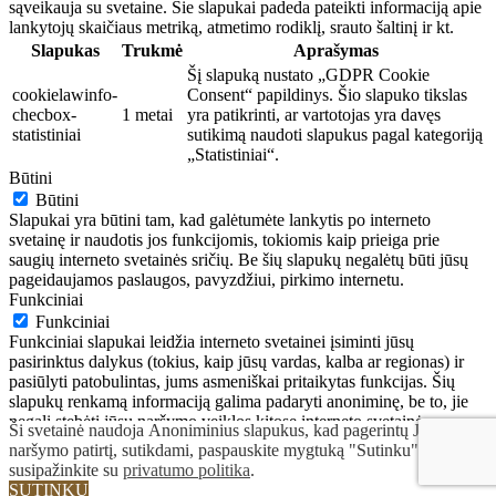
sąveikauja su svetaine. Šie slapukai padeda pateikti informaciją apie
lankytojų skaičiaus metriką, atmetimo rodiklį, srauto šaltinį ir kt.
Slapukas
Trukmė
Aprašymas
Šį slapuką nustato „GDPR Cookie
cookielawinfo-
Consent“ papildinys. Šio slapuko tikslas
checbox-
1 metai
yra patikrinti, ar vartotojas yra davęs
statistiniai
sutikimą naudoti slapukus pagal kategoriją
„Statistiniai“.
Būtini
Būtini
Slapukai yra būtini tam, kad galėtumėte lankytis po interneto
svetainę ir naudotis jos funkcijomis, tokiomis kaip prieiga prie
saugių interneto svetainės sričių. Be šių slapukų negalėtų būti jūsų
pageidaujamos paslaugos, pavyzdžiui, pirkimo internetu.
Funkciniai
Funkciniai
Funkciniai slapukai leidžia interneto svetainei įsiminti jūsų
pasirinktus dalykus (tokius, kaip jūsų vardas, kalba ar regionas) ir
pasiūlyti patobulintas, jums asmeniškai pritaikytas funkcijas. Šių
slapukų renkamą informaciją galima padaryti anoniminę, be to, jie
negali stebėti jūsų naršymo veiklos kitose interneto svetainėse.
Ši svetainė naudoja Anoniminius slapukus, kad pagerintų Jūsų
IŠSAUGOTI IR SUTIKTI
naršymo patirtį, sutikdami, paspauskite mygtuką "Sutinku" arba
susipažinkite su
privatumo politika
.
SUTINKU