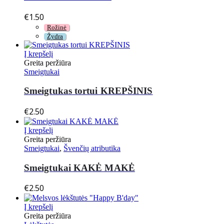
€
1.50
Rožinė
Žydra
Į krepšelį
Greita peržiūra
Smeigtukai
Smeigtukas tortui KREPŠINIS
€
2.50
Į krepšelį
Greita peržiūra
Smeigtukai
,
Švenčių atributika
Smeigtukai KAKĖ MAKĖ
€
2.50
Į krepšelį
Greita peržiūra