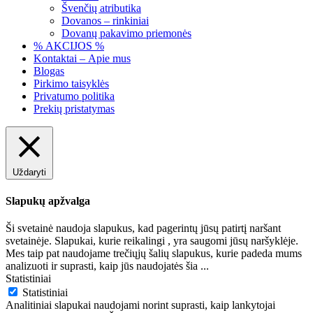
Švenčių atributika
Dovanos – rinkiniai
Dovanų pakavimo priemonės
% AKCIJOS %
Kontaktai – Apie mus
Blogas
Pirkimo taisyklės
Privatumo politika
Prekių pristatymas
Uždaryti
Slapukų apžvalga
Ši svetainė naudoja slapukus, kad pagerintų jūsų patirtį naršant
svetainėje. Slapukai, kurie reikalingi , yra saugomi jūsų naršyklėje.
Mes taip pat naudojame trečiųjų šalių slapukus, kurie padeda mums
analizuoti ir suprasti, kaip jūs naudojatės šia
...
Statistiniai
Statistiniai
Analitiniai slapukai naudojami norint suprasti, kaip lankytojai