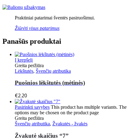
Praktiniai patarimai šventės pasiruošimui.
Žiūrėti visus patarimus
Panašūs produktai
Į krepšelį
Greita peržiūra
Lėkštutės
,
Švenčių atributika
Puošnios lėkštutės (mėtinės)
€
2.20
Pasirinkti savybes
This product has multiple variants. The
options may be chosen on the product page
Greita peržiūra
Švenčių atributika
,
Žvakutės - žvakės
Žvakutė skaičius “7”