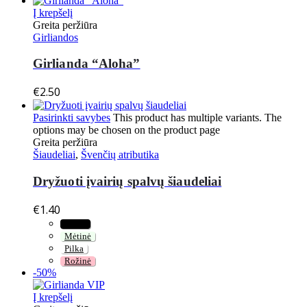
Į krepšelį
Greita peržiūra
Girliandos
Girlianda “Aloha”
€
2.50
Pasirinkti savybes
This product has multiple variants. The
options may be chosen on the product page
Greita peržiūra
Šiaudeliai
,
Švenčių atributika
Dryžuoti įvairių spalvų šiaudeliai
€
1.40
Juoda
Mėtinė
Pilka
Rožinė
-50%
Į krepšelį