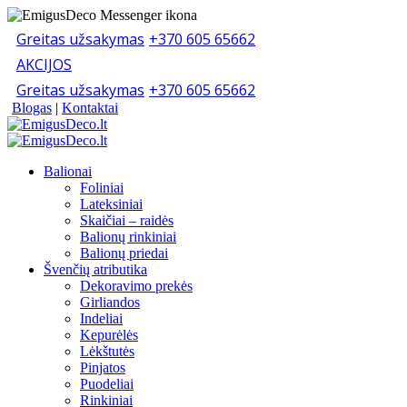
Greitas užsakymas
+370 605 65662
AKCIJOS
Greitas užsakymas
+370 605 65662
Blogas
|
Kontaktai
Balionai
Foliniai
Lateksiniai
Skaičiai – raidės
Balionų rinkiniai
Balionų priedai
Švenčių atributika
Dekoravimo prekės
Girliandos
Indeliai
Kepurėlės
Lėkštutės
Pinjatos
Puodeliai
Rinkiniai