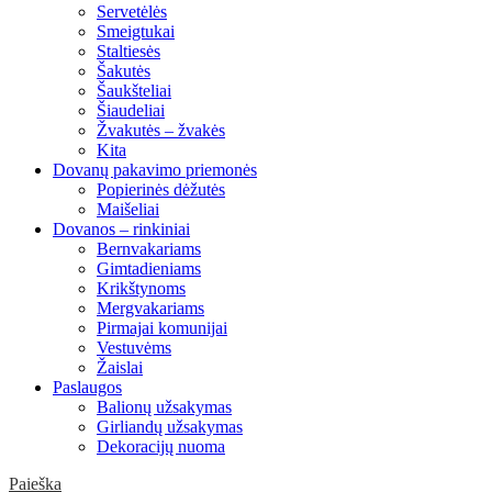
Servetėlės
Smeigtukai
Staltiesės
Šakutės
Šaukšteliai
Šiaudeliai
Žvakutės – žvakės
Kita
Dovanų pakavimo priemonės
Popierinės dėžutės
Maišeliai
Dovanos – rinkiniai
Bernvakariams
Gimtadieniams
Krikštynoms
Mergvakariams
Pirmajai komunijai
Vestuvėms
Žaislai
Paslaugos
Balionų užsakymas
Girliandų užsakymas
Dekoracijų nuoma
Paieška