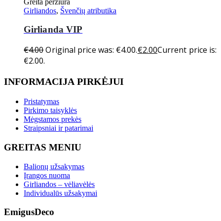
Greita peržiūra
Girliandos
,
Švenčių atributika
Girlianda VIP
€
4.00
Original price was: €4.00.
€
2.00
Current price is:
€2.00.
INFORMACIJA PIRKĖJUI
Pristatymas
Pirkimo taisyklės
Mėgstamos prekės
Straipsniai ir patarimai
GREITAS MENIU
Balionų užsakymas
Įrangos nuoma
Girliandos – vėliavėlės
Individualūs užsakymai
EmigusDeco