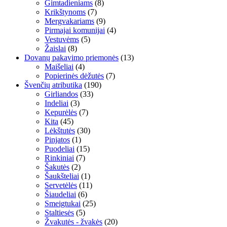
Gimtadieniams
(8)
Krikštynoms
(7)
Mergvakariams
(9)
Pirmajai komunijai
(4)
Vestuvėms
(5)
Žaislai
(8)
Dovanų pakavimo priemonės
(13)
Maišeliai
(4)
Popierinės dėžutės
(7)
Švenčių atributika
(190)
Girliandos
(33)
Indeliai
(3)
Kepurėlės
(7)
Kita
(45)
Lėkštutės
(30)
Pinjatos
(1)
Puodeliai
(15)
Rinkiniai
(7)
Šakutės
(2)
Šaukšteliai
(1)
Servetėlės
(11)
Šiaudeliai
(6)
Smeigtukai
(25)
Staltiesės
(5)
Žvakutės - žvakės
(20)