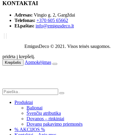
KONTAKTAI
Adresas:
Vingio g. 2, Gargždai
Telefonas:
+370 605 65662
El.paštas:
info@emigusdeco.lt
EmigusDeco © 2021. Visos teisės saugomos.
pridėta į krepšelį.
Apmokėjimas
Krepšelis
Produktai
Balionai
Švenčių atributika
Dovanos – rinkiniai
Dovanų pakavimo priemonės
% AKCIJOS %
Kontaktai – Apie mus