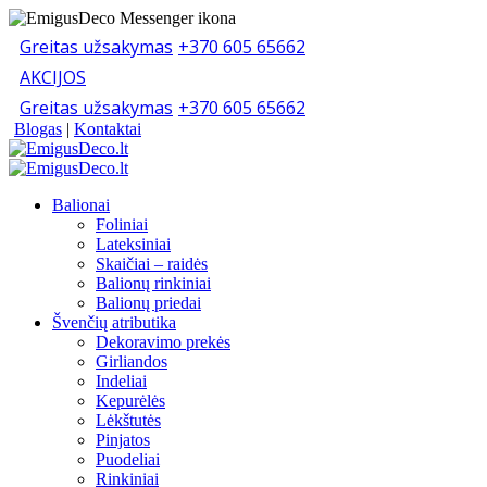
Greitas užsakymas
+370 605 65662
AKCIJOS
Greitas užsakymas
+370 605 65662
Blogas
|
Kontaktai
Balionai
Foliniai
Lateksiniai
Skaičiai – raidės
Balionų rinkiniai
Balionų priedai
Švenčių atributika
Dekoravimo prekės
Girliandos
Indeliai
Kepurėlės
Lėkštutės
Pinjatos
Puodeliai
Rinkiniai