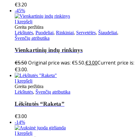
€
3.20
-45%
Į krepšelį
Greita peržiūra
Lėkštutės
,
Puodeliai
,
Rinkiniai
,
Servetėlės
,
Šiaudeliai
,
Švenčių atributika
Vienkartinių indų rinkinys
€
5.50
Original price was: €5.50.
€
3.00
Current price is:
€3.00.
Į krepšelį
Greita peržiūra
Lėkštutės
,
Švenčių atributika
Lėkštutės “Raketa”
€
3.00
-14%
Į krepšelį