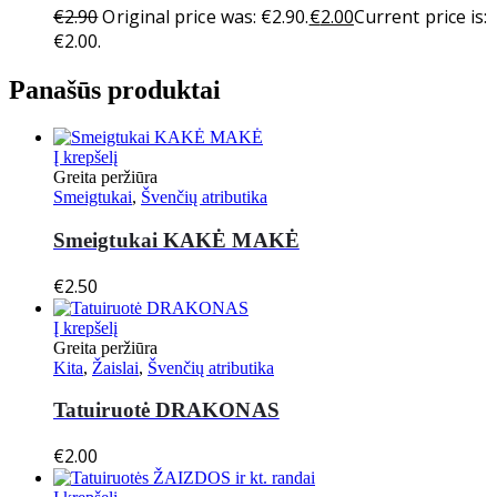
€
2.90
Original price was: €2.90.
€
2.00
Current price is:
€2.00.
Panašūs produktai
Į krepšelį
Greita peržiūra
Smeigtukai
,
Švenčių atributika
Smeigtukai KAKĖ MAKĖ
€
2.50
Į krepšelį
Greita peržiūra
Kita
,
Žaislai
,
Švenčių atributika
Tatuiruotė DRAKONAS
€
2.00