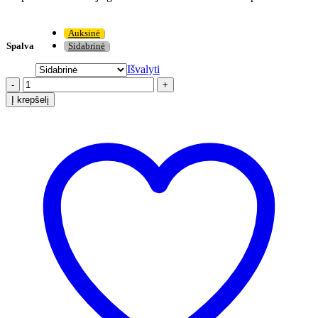
Auksinė
Spalva
Sidabrinė
Išvalyti
-
+
Į krepšelį