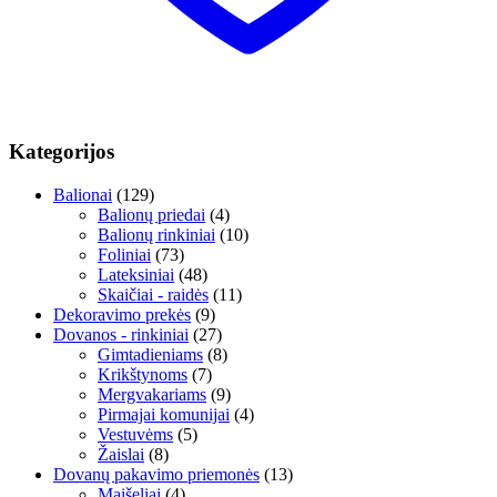
Kategorijos
Balionai
(129)
Balionų priedai
(4)
Balionų rinkiniai
(10)
Foliniai
(73)
Lateksiniai
(48)
Skaičiai - raidės
(11)
Dekoravimo prekės
(9)
Dovanos - rinkiniai
(27)
Gimtadieniams
(8)
Krikštynoms
(7)
Mergvakariams
(9)
Pirmajai komunijai
(4)
Vestuvėms
(5)
Žaislai
(8)
Dovanų pakavimo priemonės
(13)
Maišeliai
(4)