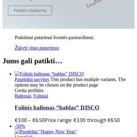
Praktiniai patarimai šventės pasiruošimui.
Žiūrėti visus patarimus
Jums gali patikti…
Pasirinkti savybes
This product has multiple variants. The
options may be chosen on the product page
Greita peržiūra
Balionai
,
Foliniai
Folinis balionas “bablas” DISCO
€
3.00
–
€
6.50
Price range: €3.00 through €6.50
-50%