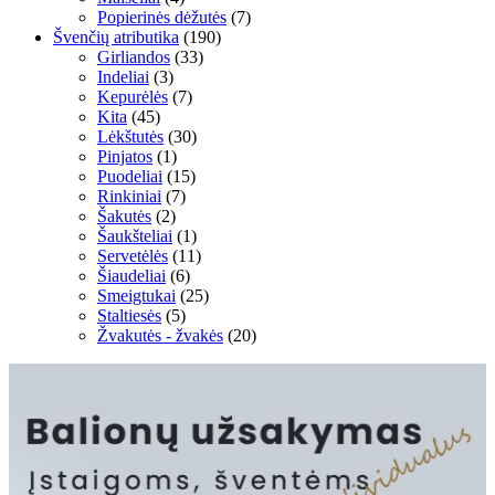
Popierinės dėžutės
(7)
Švenčių atributika
(190)
Girliandos
(33)
Indeliai
(3)
Kepurėlės
(7)
Kita
(45)
Lėkštutės
(30)
Pinjatos
(1)
Puodeliai
(15)
Rinkiniai
(7)
Šakutės
(2)
Šaukšteliai
(1)
Servetėlės
(11)
Šiaudeliai
(6)
Smeigtukai
(25)
Staltiesės
(5)
Žvakutės - žvakės
(20)