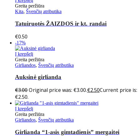
Į krepšelį
Greita peržiūra
Kita
,
Švenčių atributika
Tatuiruotės ŽAIZDOS ir kt. randai
€
0.50
-17%
Į krepšelį
Greita peržiūra
Girliandos
,
Švenčių atributika
Auksinė girlianda
€
3.00
Original price was: €3.00.
€
2.50
Current price is:
€2.50.
Į krepšelį
Greita peržiūra
Girliandos
,
Švenčių atributika
Girlianda “1-asis gimtadienis” mergaitei