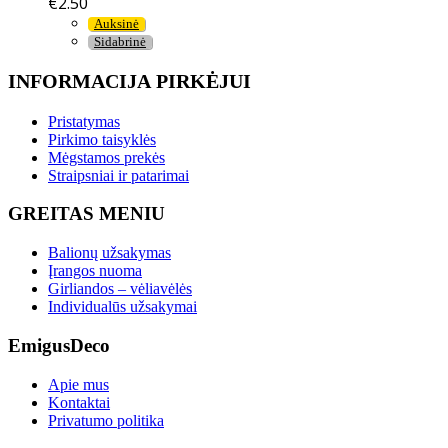
€
2.50
Auksinė
Sidabrinė
INFORMACIJA PIRKĖJUI
Pristatymas
Pirkimo taisyklės
Mėgstamos prekės
Straipsniai ir patarimai
GREITAS MENIU
Balionų užsakymas
Įrangos nuoma
Girliandos – vėliavėlės
Individualūs užsakymai
EmigusDeco
Apie mus
Kontaktai
Privatumo politika