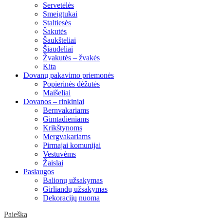
Servetėlės
Smeigtukai
Staltiesės
Šakutės
Šaukšteliai
Šiaudeliai
Žvakutės – žvakės
Kita
Dovanų pakavimo priemonės
Popierinės dėžutės
Maišeliai
Dovanos – rinkiniai
Bernvakariams
Gimtadieniams
Krikštynoms
Mergvakariams
Pirmajai komunijai
Vestuvėms
Žaislai
Paslaugos
Balionų užsakymas
Girliandų užsakymas
Dekoracijų nuoma
Paieška