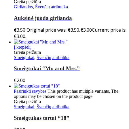
Greita peržiūra
Girliandos
,
Švenčių atributika
Auksinė juoda girlianda
€
3.50
Original price was: €3.50.
€
3.00
Current price is:
€3.00.
Į krepšelį
Greita peržiūra
Smeigtukai
,
Švenčių atributika
Smeigtukai “Mr. and Mrs.”
€
2.00
Pasirinkti savybes
This product has multiple variants. The
options may be chosen on the product page
Greita peržiūra
Smeigtukai
,
Švenčių atributika
Smeigtukas tortui “18”