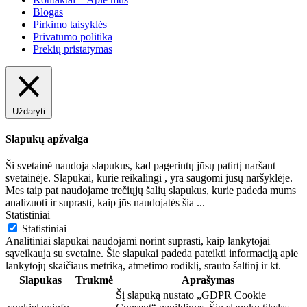
Blogas
Pirkimo taisyklės
Privatumo politika
Prekių pristatymas
Uždaryti
Slapukų apžvalga
Ši svetainė naudoja slapukus, kad pagerintų jūsų patirtį naršant
svetainėje. Slapukai, kurie reikalingi , yra saugomi jūsų naršyklėje.
Mes taip pat naudojame trečiųjų šalių slapukus, kurie padeda mums
analizuoti ir suprasti, kaip jūs naudojatės šia
...
Statistiniai
Statistiniai
Analitiniai slapukai naudojami norint suprasti, kaip lankytojai
sąveikauja su svetaine. Šie slapukai padeda pateikti informaciją apie
lankytojų skaičiaus metriką, atmetimo rodiklį, srauto šaltinį ir kt.
Slapukas
Trukmė
Aprašymas
Šį slapuką nustato „GDPR Cookie