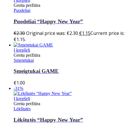
Į krepšelį
Greita peržiūra
Puodeliai
Puodeliai “Happy New Year”
€
2.30
Original price was: €2.30.
€
1.15
Current price is:
€1.15.
Į krepšelį
Greita peržiūra
Smeigtukai
Smeigtukai GAME
€
1.00
-31%
Į krepšelį
Greita peržiūra
Lėkštutės
Lėkštutės “Happy New Year”